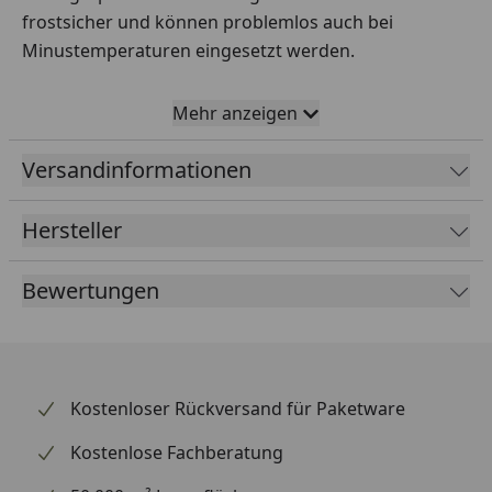
frostsicher und können problemlos auch bei
Minustemperaturen eingesetzt werden.
Mehr anzeigen
Lightpro 12 Volt Kabel AWG14 - 100 m
Datenblatt
Versandinformationen
Lightpro System Erklärung
Hersteller
Lightpro 12 Volt Kabel AWG14 - 100 m
Montageanleitung
Bewertungen
Kostenloser Rückversand für Paketware
Kostenlose Fachberatung