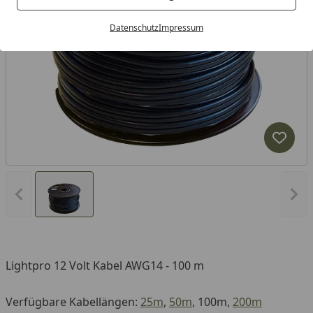
Datenschutz
Impressum
Produk
Vorheriges Bild anzeigen
Näc
Lightpro 12 Volt Kabel AWG14 - 100 m
Verfügbare Kabellängen:
25m
,
50m
, 100m,
200m