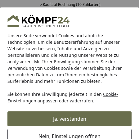
Kauf auf Rechnung (10 Zahlarten)
Alle Produkte
Mein Konto
Wunschl
Eink
Hotline
4,81
/ 5
Suchen
Unsere Seite verwendet Cookies und ähnliche
Technologien, um die Benutzererfahrung auf unserer
Website zu verbessern, Inhalte und Anzeigen zu
Alles für den Garten
Außenleuchten
Zubehör für Außen
Startseite
personalisieren und die Nutzung unserer Website zu
Lightpro 12 Volt Kabel AWG14 - 100
analysieren. Mit Ihrer Einwilligung stimmen Sie der
Verwendung von Cookies sowie der Verarbeitung Ihrer
m
persönlichen Daten zu, um Ihnen ein bestmögliches
Surferlebnis und mehr Funktionen zu bieten.
Sie können Ihre Einwilligung jederzeit in den
Cookie-
Einstellungen
anpassen oder widerrufen.
Ja, verstanden
Nein, Einstellungen öffnen