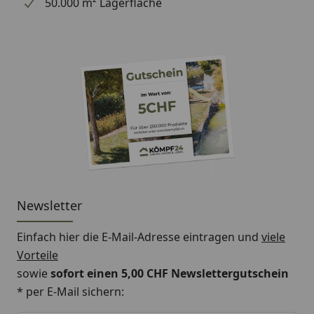
50.000 m² Lagerfläche
Newsletter
Einfach hier die E-Mail-Adresse eintragen und
viele
Vorteile
sowie
sofort einen 5,00 CHF Newslettergutschein
* per E-Mail sichern:
Keine Eingabe erforderlich
Eingabe erforderlich
E-Mail *