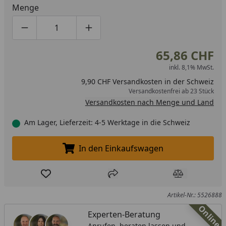
Menge
Produktmenge um eins verringern
Produktmenge manuell eingeben
Produktmenge um eins erhöhen
65,86 CHF
inkl. 8,1% MwSt.
9,90 CHF Versandkosten in der Schweiz
Versandkostenfrei ab 23 Stück
Versandkosten nach Menge und Land
Am Lager, Lieferzeit: 4-5 Werktage in die Schweiz
In den Einkaufswagen
In den Einkaufswagen legen
Produkt zur Wunschliste hinzufügen
Teilen
Produkt Ver
Artikel-Nr.: 5526888
Online
Experten-Beratung
Anrufen, beraten lassen und