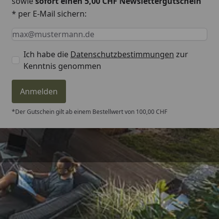
sowie
sofort einen 5,00 CHF Newslettergutschein
* per E-Mail sichern:
Keine Eingabe erforderlich
Eingabe erforderlich
E-Mail *
Ich habe die
Datenschutzbestimmungen
zur
Kenntnis genommen
Anmelden
*Der Gutschein gilt ab einem Bestellwert von 100,00 CHF
Trusted Shops
4,81
/ 5