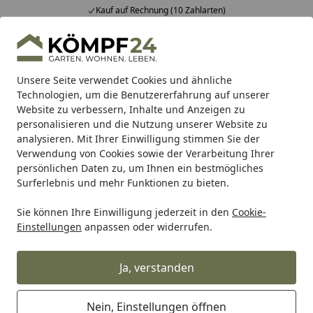
Kauf auf Rechnung (10 Zahlarten)
Alle Produkte
Mein Konto
Wunschl
Eink
Hotline
4,81
/ 5
Suchen
Unsere Seite verwendet Cookies und ähnliche
Technologien, um die Benutzererfahrung auf unserer
Website zu verbessern, Inhalte und Anzeigen zu
Teich
Teichpumpe
Wasserspielpumpe
Heissner Solar
Startseite
personalisieren und die Nutzung unserer Website zu
Heissner Solar-Pumpen-Set ca.550
analysieren. Mit Ihrer Einwilligung stimmen Sie der
Verwendung von Cookies sowie der Verarbeitung Ihrer
l/h
persönlichen Daten zu, um Ihnen ein bestmögliches
Surferlebnis und mehr Funktionen zu bieten.
Sie können Ihre Einwilligung jederzeit in den
Cookie-
Einstellungen
anpassen oder widerrufen.
Ja, verstanden
Nein, Einstellungen öffnen