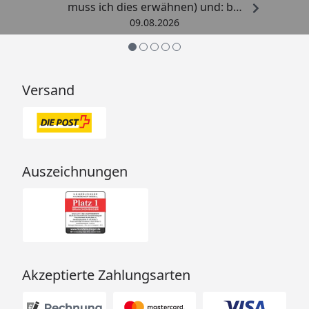
muss ich dies erwähnen) und: bei
Kritik kommt die Antwort
09.08.2026
offensichtlich von einem
Menschen mit Verstand und nicht
von einem Chat-Bot, der
nichtssagende Antworten schickt
Versand
(auch dass ist leider immer öfter
ein Problem). “
Auszeichnungen
Akzeptierte Zahlungsarten