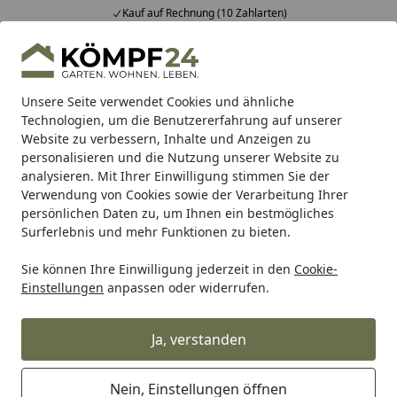
Kauf auf Rechnung (10 Zahlarten)
Alle Produkte
Mein Konto
Wunschl
Eink
Hotline
4,81
/ 5
Suchen
Unsere Seite verwendet Cookies und ähnliche
Technologien, um die Benutzererfahrung auf unserer
Website zu verbessern, Inhalte und Anzeigen zu
Grill
Grillzubehör nach Marken
Zubehör von Outdoorch
Startseite
personalisieren und die Nutzung unserer Website zu
Zubehör von Outdoorchef
analysieren. Mit Ihrer Einwilligung stimmen Sie der
Verwendung von Cookies sowie der Verarbeitung Ihrer
persönlichen Daten zu, um Ihnen ein bestmögliches
Ihre Artikelübersicht
Surferlebnis und mehr Funktionen zu bieten.
Sie können Ihre Einwilligung jederzeit in den
Cookie-
Kategorien
Einstellungen
anpassen oder widerrufen.
Filter / Sortierung
Ja, verstanden
6
Artikel gefunden
Nein, Einstellungen öffnen