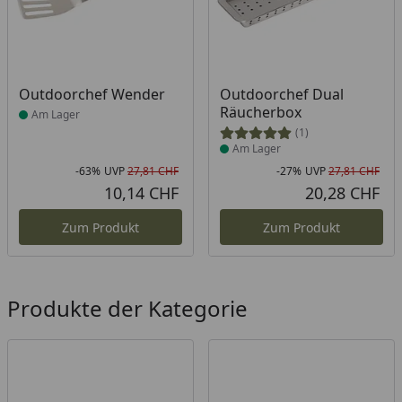
Produkt am Lager
Produkt am Lager
Outdoorchef Wender
Outdoorchef Dual
Räucherbox
Am Lager
(1)
Am Lager
-63%
UVP
27,81 CHF
-27%
UVP
27,81 CHF
Rabatt in Prozent
Ursprünglicher Preis
Rab
Urs
10,14 CHF
20,28 CHF
Aktueller Preis
Akt
Zum Produkt
Zum Produkt
Produkte der Kategorie