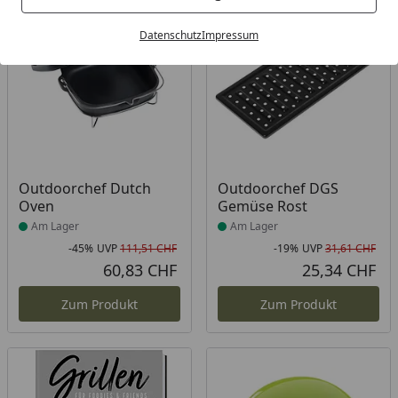
Bestseller
-45%
-19%
Datenschutz
Impressum
Produkt am Lager
Produkt am Lager
Outdoorchef Dutch
Outdoorchef DGS
Oven
Gemüse Rost
Am Lager
Am Lager
-45%
UVP
111,51 CHF
-19%
UVP
31,61 CHF
Rabatt in Prozent
Ursprünglicher Preis
Rab
Urs
60,83 CHF
25,34 CHF
Aktueller Preis
Akt
Zum Produkt
Zum Produkt