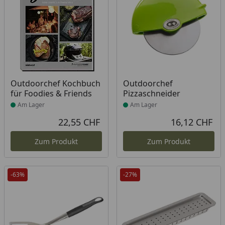
Produkt am Lager
Produkt am Lager
Outdoorchef Kochbuch
Outdoorchef
für Foodies & Friends
Pizzaschneider
Am Lager
Am Lager
22,55 CHF
16,12 CHF
Aktueller Preis
Akt
Zum Produkt
Zum Produkt
-63%
-27%