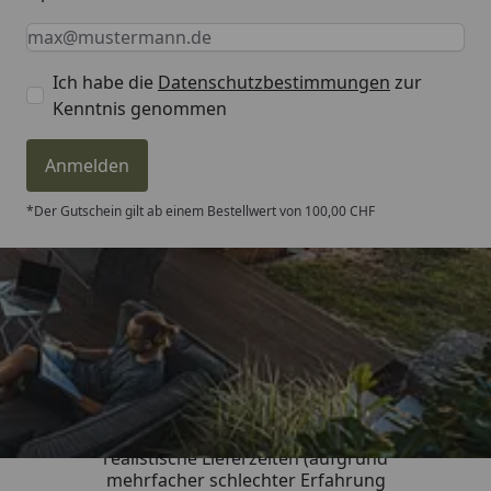
Keine Eingabe erforderlich
Eingabe erforderlich
E-Mail *
Ich habe die
Datenschutzbestimmungen
zur
Kenntnis genommen
Anmelden
*Der Gutschein gilt ab einem Bestellwert von 100,00 CHF
Trusted Shops
4,81
/ 5
„Sehr gute Qualitäts-Markenware,
realistische Lieferzeiten (aufgrund
mehrfacher schlechter Erfahrung