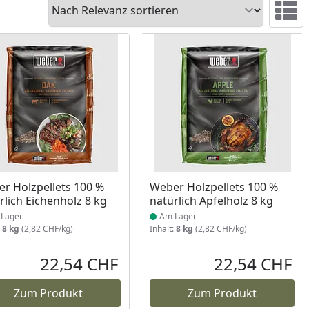
Sortieren
Ansicht 
ukt am Lager
Produkt am Lager
r Holzpellets 100 %
Weber Holzpellets 100 %
rlich Eichenholz 8 kg
natürlich Apfelholz 8 kg
Lager
Am Lager
:
8 kg
(2,82 CHF/kg)
Inhalt:
8 kg
(2,82 CHF/kg)
22,54 CHF
22,54 CHF
reis
Aktueller Preis
Akt
Zum Produkt
Zum Produkt