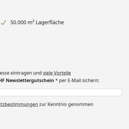
50.000 m² Lagerfläche
dresse eintragen und
viele Vorteile
CHF Newslettergutschein
* per E-Mail sichern:
h
utzbestimmungen
zur Kenntnis genommen