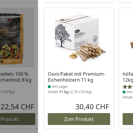
 Lager
Produkt am Lager
Prod
ellets 100 %
Ooni-Paket mit Premium-
höfa
uchenholz 8 kg
Eichenhölzern 11 kg
12k
Am Lager
2 CHF/kg)
Inhalt:
11 kg
(2,76 CHF/kg)
Am 
Inhalt
22,54 CHF
30,40 CHF
Aktueller Preis
Aktueller P
 Produkt
Zum Produkt