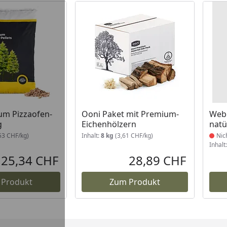
Prod
um Pizzaofen-
Ooni Paket mit Premium-
Webe
g
Eichenhölzern
natü
53 CHF/kg)
Inhalt:
8 kg
(3,61 CHF/kg)
Nic
Inhalt
25,34 CHF
28,89 CHF
Aktueller Preis
Aktueller P
 Produkt
Zum Produkt