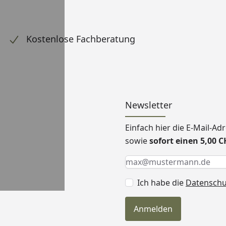
Kostenlose Fachberatung
Newsletter
Einfach hier die E-Mail-A
sowie
sofort einen 5,00 
Keine Eingabe erforderlic
Eingabe erforderlich
E-Mail *
Ich habe die
Datensch
Anmelden