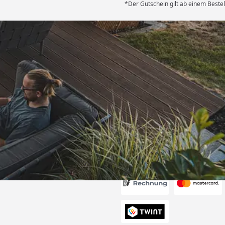
*Der Gutschein gilt ab einem Beste
Versand
le Lieferung.
ürlich im
ch werde die
er bestellen
schaft gute
6
🏾“
Akzeptierte Zahlungsa