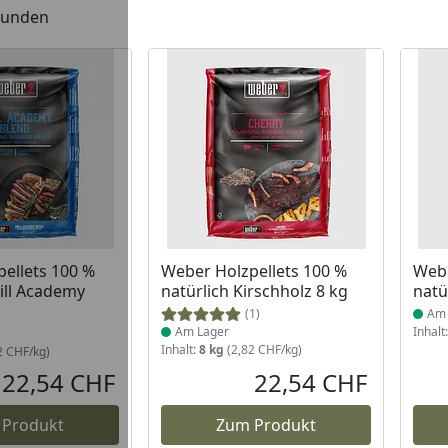
efunden
 Lager
Produkt am Lager
Prod
ellets 100 %
Weber Holzpellets 100 %
Webe
rill Academy
natürlich Kirschholz 8 kg
natü
(1)
Am 
Am Lager
Inhalt
Inhalt:
8 kg
(2,82 CHF/kg)
2 CHF/kg)
22,54 CHF
22,54 CHF
Aktueller Preis
Aktueller P
 Produkt
Zum Produkt