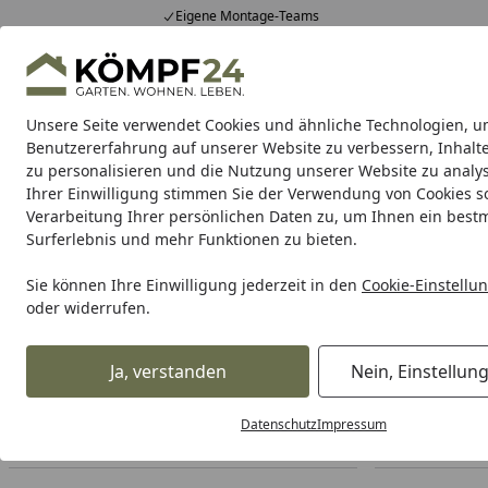
Eigene Montage-Teams
Hotline
0 71 588 01 81
4,81
/ 5
Mo-Fr. 8-16 Uhr
25.974 Bewertungen
Unsere Seite verwendet Cookies und ähnliche Technologien, u
Alle Produkte
Highlights
Tipps & Tricks
Alle Produkte
Benutzererfahrung auf unserer Website zu verbessern, Inhalt
zu personalisieren und die Nutzung unserer Website zu analys
Ihrer Einwilligung stimmen Sie der Verwendung von Cookies s
Grill
Holzkohlegrill
Elektrogrill
Pelletgrill
Kamad
Verarbeitung Ihrer persönlichen Daten zu, um Ihnen ein best
Surferlebnis und mehr Funktionen zu bieten.
Grill
Grillzubehör
Briketts, Kohle, Pellets & Zubehör
Ho
Startseite
Sie können Ihre Einwilligung jederzeit in den
Cookie-Einstellu
Holzpellets
oder widerrufen.
Ihre Artikelübersicht
Ja, verstanden
Nein, Einstellun
Datenschutz
Impressum
Preisspanne
Am Lager
Sofort lieferbar