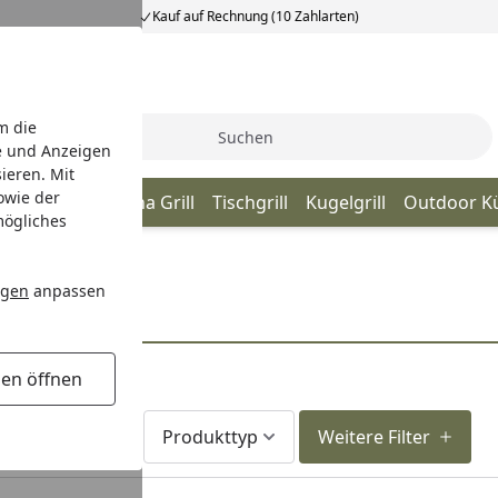
Kauf auf Rechnung (10 Zahlarten)
m die
Suche
e und Anzeigen
ieren. Mit
owie der
o Grills
Plancha Grill
Tischgrill
Kugelgrill
Outdoor K
mögliches
lzpellets
ngen
anpassen
gen öffnen
Lieferzeit
Produkttyp
Weitere Filter