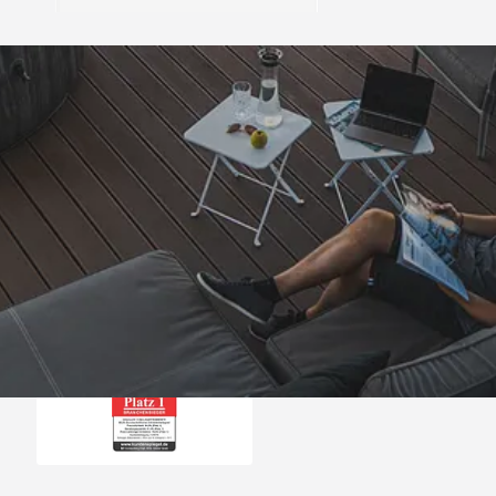
Trusted Shops
„Hervorragend schnel
Die Ware war nat
perfekten Zustand. I
nächsten Tage wied
4,81
/ 5
25.974 Bewertungen
Grüße an die Beleg
08.08.202
Arbeit👍🏾👍
Auszeichnungen