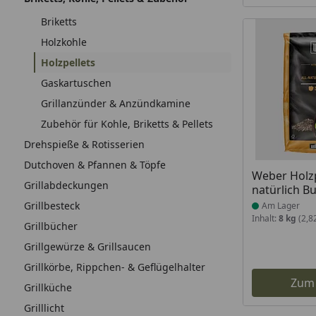
Briketts
Holzkohle
Holzpellets
Gaskartuschen
Grillanzünder & Anzündkamine
Zubehör für Kohle, Briketts & Pellets
Drehspieße & Rotisserien
Dutchoven & Pfannen & Töpfe
Produkt am
Weber Holzp
Grillabdeckungen
natürlich B
Grillbesteck
Am Lager
Inhalt:
8 kg
(2,8
Grillbücher
Grillgewürze & Grillsaucen
Grillkörbe, Rippchen- & Geflügelhalter
Zum
Grillküche
Grilllicht