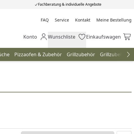
Fachberatung & individuelle Angebote
FAQ
Service
Kontakt
Meine Bestellung
Meine Bestellung
Konto
Wunschliste
Einkaufswagen
Mein Konto
Wunschliste
Einkaufswagen
üche
Pizzaofen & Zubehör
Grillzubehör
Grillzubehör 
Na