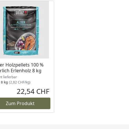
ukt nicht lieferbar
r Holzpellets 100 %
rlich Erlenholz 8 kg
ht lieferbar
:
8 kg
(2,82 CHF/kg)
22,54 CHF
reis
Aktueller Preis
Zum Produkt