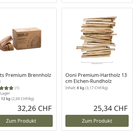
ukt am Lager
ts Premium Brennholz
Ooni Premium-Hartholz 13
g
cm Eichen-Rundholz
(1)
Inhalt:
8 kg
(3,17 CHF/kg)
Lager
:
12 kg
(2,69 CHF/kg)
32,26 CHF
25,34 CHF
reis
Aktueller Preis
Akt
Zum Produkt
Zum Produkt