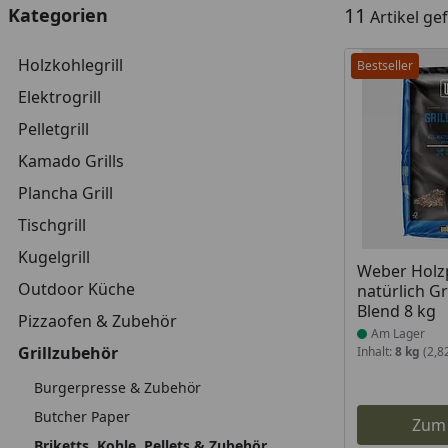
11
Kategorien
Artikel g
Holzkohlegrill
Bestseller
Elektrogrill
Pelletgrill
Kamado Grills
Plancha Grill
Tischgrill
Kugelgrill
Produkt am
Weber Holzp
Outdoor Küche
natürlich G
Blend 8 kg
Pizzaofen & Zubehör
Am Lager
Grillzubehör
Inhalt:
8 kg
(2,8
Burgerpresse & Zubehör
Butcher Paper
Zum
Briketts, Kohle, Pellets & Zubehör