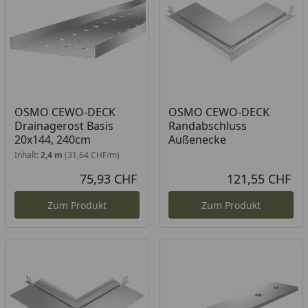
OSMO CEWO-DECK
OSMO CEWO-DECK
Drainagerost Basis
Randabschluss
20x144, 240cm
Außenecke
Inhalt:
2,4 m
(31,64 CHF/m)
75,93 CHF
121,55 CHF
Aktueller Preis
Akt
Zum Produkt
Zum Produkt