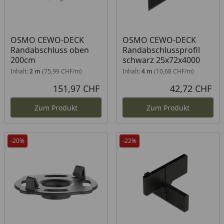
OSMO CEWO-DECK
OSMO CEWO-DECK
Randabschluss oben
Randabschlussprofil
200cm
schwarz 25x72x4000
Inhalt:
2 m
(75,99 CHF/m)
Inhalt:
4 m
(10,68 CHF/m)
151,97 CHF
42,72 CHF
Aktueller Preis
Akt
Zum Produkt
Zum Produkt
-20%
-22%