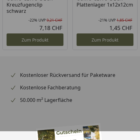
Kreuzfugenclip
Plattenlager 1x12x12cm
schwarz
-22%
UVP
9,21 CHF
-21%
UVP
1,85 CHF
Rabatt in Prozent
Ursprünglicher Preis
Rab
Urs
7,18 CHF
1,45 CHF
Aktueller Preis
Akt
Zum Produkt
Zum Produkt
Kostenloser Rückversand für Paketware
Kostenlose Fachberatung
50.000 m² Lagerfläche