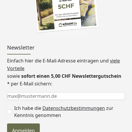
Newsletter
Einfach hier die E-Mail-Adresse eintragen und
viele
Vorteile
sowie
sofort einen 5,00 CHF Newslettergutschein
* per E-Mail sichern:
Keine Eingabe erforderlich
Eingabe erforderlich
E-Mail *
Ich habe die
Datenschutzbestimmungen
zur
Kenntnis genommen
Anmelden