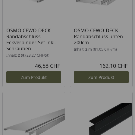
OSMO CEWO-DECK
OSMO CEWO-DECK
Randabschluss
Randabschluss unten
Eckverbinder-Set inkl.
200cm
Schrauben
Inhalt:
2 m
(81,05 CHF/m)
Inhalt:
2 St
(23,27 CHF/St)
46,53 CHF
162,10 CHF
Aktueller Preis
Akt
Zum Produkt
Zum Produkt