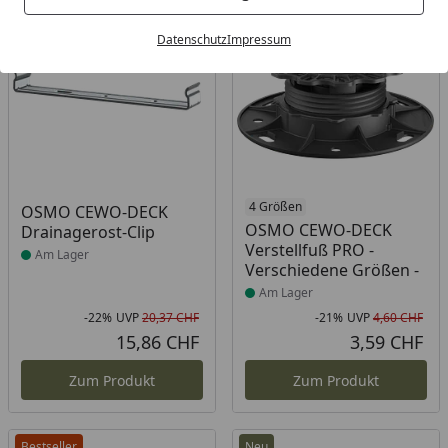
-22%
-21%
Datenschutz
Impressum
Produkt am Lager
Produkt am Lager
4 Größen
OSMO CEWO-DECK
OSMO CEWO-DECK
Drainagerost-Clip
Verstellfuß PRO -
Am Lager
Verschiedene Größen -
Am Lager
-22%
UVP
20,37 CHF
-21%
UVP
4,60 CHF
Rabatt in Prozent
Ursprünglicher Preis
Rab
Urs
15,86 CHF
3,59 CHF
Aktueller Preis
Akt
Zum Produkt
Zum Produkt
Bestseller
Neu