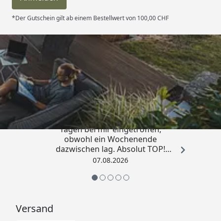
*Der Gutschein gilt ab einem Bestellwert von 100,00 CHF
Trusted Shops
4,81
/ 5
„Die Bestellung ist innerhalb von 4
Tagen bei mir eingetroffen,
obwohl ein Wochenende
dazwischen lag. Absolut TOP!
Sicherlich nicht die letzte
07.08.2026
Bestellung. Vielen Dank und weiter
so.“
Versand