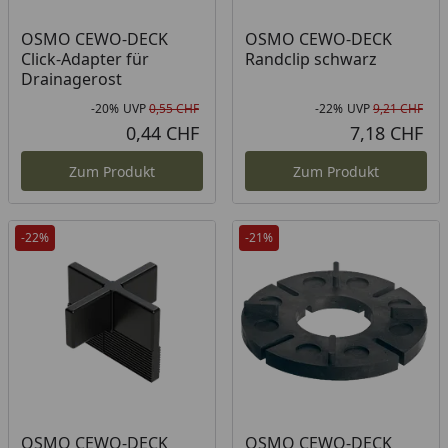
OSMO CEWO-DECK
OSMO CEWO-DECK
Click-Adapter für
Randclip schwarz
Drainagerost
-20%
UVP
0,55 CHF
-22%
UVP
9,21 CHF
Rabatt in Prozent
Ursprünglicher Preis
Rab
Urs
0,44 CHF
7,18 CHF
Aktueller Preis
Akt
Zum Produkt
Zum Produkt
-22%
-21%
OSMO CEWO-DECK
OSMO CEWO-DECK