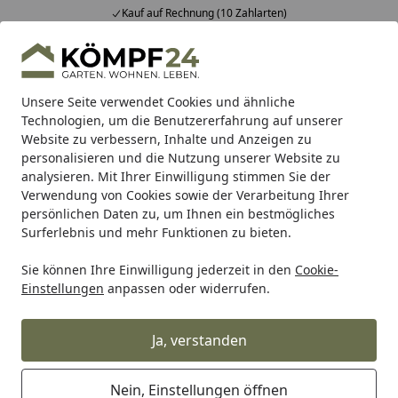
Kauf auf Rechnung (10 Zahlarten)
Alle Produkte
Mein Konto
Wunschl
Eink
Hotline
4,81
/ 5
Suchen
Unsere Seite verwendet Cookies und ähnliche
Technologien, um die Benutzererfahrung auf unserer
Website zu verbessern, Inhalte und Anzeigen zu
Garten
Gartenbau
Terrassenbeläge
Terrassenplatten
Startseite
personalisieren und die Nutzung unserer Website zu
Zubehör für Terrassenplatten
analysieren. Mit Ihrer Einwilligung stimmen Sie der
Verwendung von Cookies sowie der Verarbeitung Ihrer
persönlichen Daten zu, um Ihnen ein bestmögliches
Ihre Artikelübersicht
Surferlebnis und mehr Funktionen zu bieten.
Sie können Ihre Einwilligung jederzeit in den
Cookie-
Kategorien
Einstellungen
anpassen oder widerrufen.
Filter / Sortierung
Ja, verstanden
16
Artikel gefunden
Nein, Einstellungen öffnen