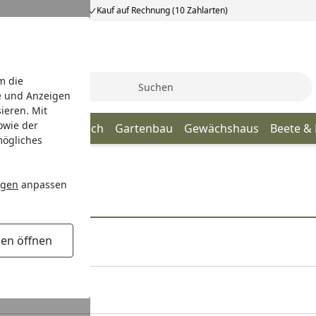
Kauf auf Rechnung (10 Zahlarten)
m die
Suche
e und Anzeigen
ieren. Mit
owie der
age
Terrassendach
Gartenbau
Gewächshaus
Beete &
mögliches
ngen
anpassen
gen öffnen
unden