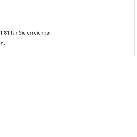
01 81
für Sie erreichbar.
en.