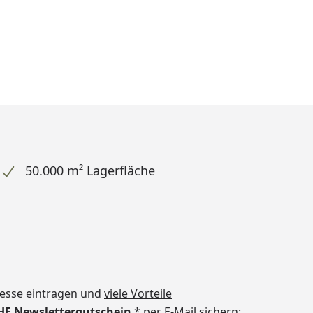
50.000 m² Lagerfläche
dresse eintragen und
viele Vorteile
CHF Newslettergutschein
* per E-Mail sichern: