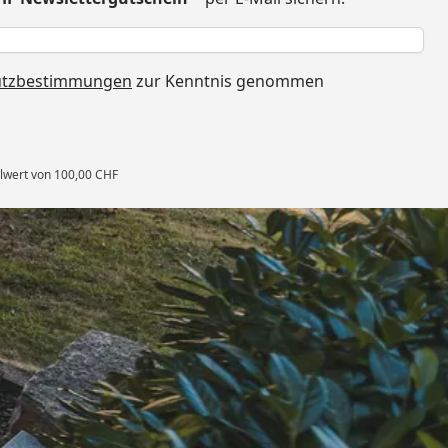
h
utzbestimmungen
zur Kenntnis genommen
llwert von 100,00 CHF