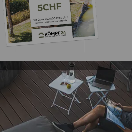
Trusted Shops
„Super,leicht und ha
seine Funkti
4,81
/ 5
09.08.202
25.988 Bewertungen