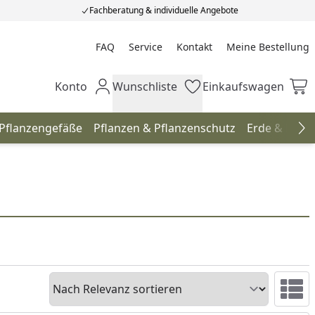
Fachberatung & individuelle Angebote
FAQ
Service
Kontakt
Meine Bestellung
Meine Bestellung
Konto
Wunschliste
Einkaufswagen
Mein Konto
Wunschliste
Einkaufswagen
 Pflanzengefäße
Pflanzen & Pflanzenschutz
Erde & Düng
Na
Sortieren
Ansicht 