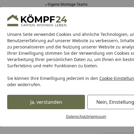
Eigene Montage-Teams
Hotline
0 71 588 01 81
4,81
/ 5
Mo-Fr. 8-16 Uhr
25.988 Bewertungen
Unsere Seite verwendet Cookies und ähnliche Technologien, u
Alle Produkte
Highlights
Tipps & Tricks
Alle Produkte
Benutzererfahrung auf unserer Website zu verbessern, Inhalt
zu personalisieren und die Nutzung unserer Website zu analys
Ihrer Einwilligung stimmen Sie der Verwendung von Cookies s
Garten
Gartenhaus
Gerätehaus
Carport & Gar
Verarbeitung Ihrer persönlichen Daten zu, um Ihnen ein best
Surferlebnis und mehr Funktionen zu bieten.
Garten
Erde & Dünger
Dünger
Spezialdünger
Startseite
Sie können Ihre Einwilligung jederzeit in den
Cookie-Einstellu
Spezialdünger
oder widerrufen.
Ihre Artikelübersicht
Ja, verstanden
Nein, Einstellun
Datenschutz
Impressum
0
Kategorien
Artikel gef