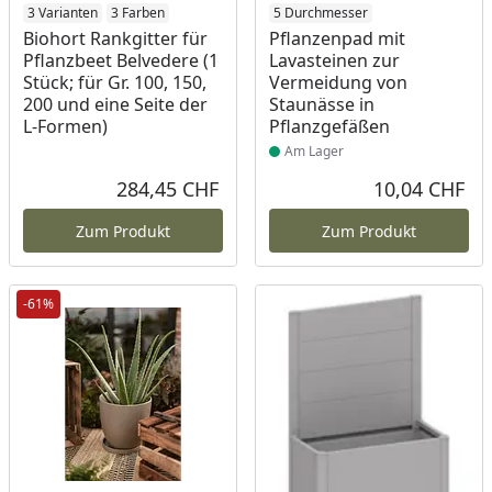
3 Varianten
3 Farben
Produkt am Lager
5 Durchmesser
Biohort Rankgitter für
Pflanzenpad mit
Pflanzbeet Belvedere (1
Lavasteinen zur
Stück; für Gr. 100, 150,
Vermeidung von
200 und eine Seite der
Staunässe in
L-Formen)
Pflanzgefäßen
Am Lager
284,45 CHF
10,04 CHF
Aktueller Preis
Akt
Zum Produkt
Zum Produkt
-61%