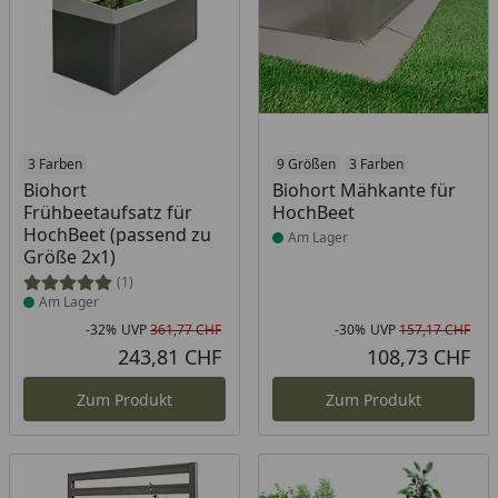
Produkt am Lager
3 Farben
Produkt am Lager
9 Größen
3 Farben
Biohort
Biohort Mähkante für
Frühbeetaufsatz für
HochBeet
HochBeet (passend zu
Am Lager
Größe 2x1)
(1)
Am Lager
-32%
UVP
361,77 CHF
-30%
UVP
157,17 CHF
Rabatt in Prozent
Ursprünglicher Preis
Rab
Urs
243,81 CHF
108,73 CHF
Aktueller Preis
Akt
Zum Produkt
Zum Produkt