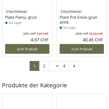
Produkt am Lager
3 Durchmesser
Produkt am Lager
2 Durchmesser
Plate Pamu, grün
Plant Pot Ensio grün
antik
Am Lager
Am Lager
-32%
UVP
7,35 CHF
-46%
UVP
75,24 CHF
Rabatt in Prozent
Ursprünglicher Preis
Rab
Urs
4,97 CHF
40,45 CHF
Aktueller Preis
Akt
Zum Produkt
Zum Produkt
Seitenzahl ändern
1
2
4
Zu Seite 2
Zu Seite 4
Zur nächsten Seite
Produkte der Kategorie