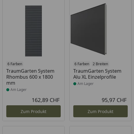
Produkt am Lager
6 Farben
Produkt am Lager
6 Farben
2 Breiten
TraumGarten System
TraumGarten System
Rhombus 600 x 1800
Alu XL Einzelprofile
mm
Am Lager
Am Lager
162,89 CHF
95,97 CHF
Aktueller Preis
Akt
Zum Produkt
Zum Produkt