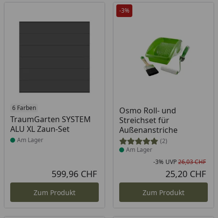
-3%
Produkt am Lager
6 Farben
Produkt am Lager
Osmo Roll- und
TraumGarten SYSTEM
Streichset für
ALU XL Zaun-Set
Außenanstriche
Am Lager
(2)
Am Lager
-3%
UVP
26,03 CHF
Rab
Urs
599,96 CHF
25,20 CHF
Aktueller Preis
Akt
Zum Produkt
Zum Produkt