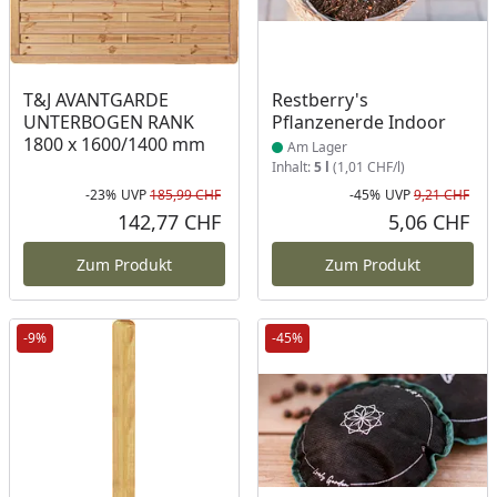
Produkt am Lager
T&J AVANTGARDE
Restberry's
UNTERBOGEN RANK
Pflanzenerde Indoor
1800 x 1600/1400 mm
Am Lager
Inhalt:
5 l
(1,01 CHF/l)
-23%
UVP
185,99 CHF
-45%
UVP
9,21 CHF
Rabatt in Prozent
Ursprünglicher Preis
Rab
Urs
142,77 CHF
5,06 CHF
Aktueller Preis
Akt
Zum Produkt
Zum Produkt
-9%
-45%