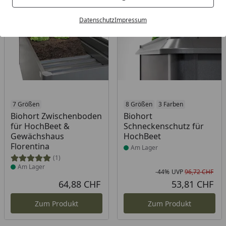
Bestseller
-44%
Datenschutz
Impressum
Produkt am Lager
7 Größen
Produkt am Lager
8 Größen
3 Farben
Biohort Zwischenboden
Biohort
für HochBeet &
Schneckenschutz für
Gewächshaus
HochBeet
Florentina
Am Lager
(1)
Am Lager
-44%
UVP
96,72 CHF
Rab
Urs
64,88 CHF
53,81 CHF
Aktueller Preis
Akt
Zum Produkt
Zum Produkt