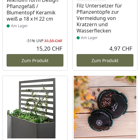
Wikholm form Design
Filz Untersetzer für
Pflanzgefäß /
Pflanzentöpfe zur
Blumentopf Keramik
Vermeidung von
weiß ⌀ 18 x H 22 cm
Kratzern und
Am Lager
Wasserflecken
Am Lager
-51%
UVP
31,55 CHF
Rabatt in Prozent
Ursprünglicher Preis
15,20 CHF
4,97 CHF
Aktueller Preis
Akt
Zum Produkt
Zum Produkt