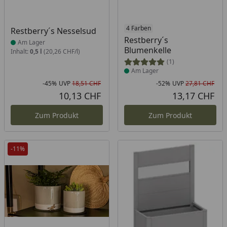
Produkt am Lager
Produkt am Lager
4 Farben
Restberry´s Nesselsud
Restberry´s
Am Lager
Blumenkelle
Inhalt:
0,5 l
(20,26 CHF/l)
(1)
Am Lager
-45%
UVP
18,51 CHF
-52%
UVP
27,81 CHF
Rabatt in Prozent
Ursprünglicher Preis
Rab
Urs
10,13 CHF
13,17 CHF
Aktueller Preis
Akt
Zum Produkt
Zum Produkt
-11%