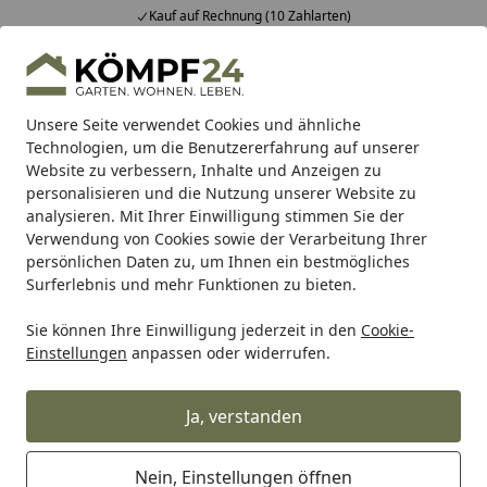
nung (10 Zahlarten)
Fachberatung 
Alle Produkte
Mein Konto
Wunschl
Eink
Hotline
4,81
/ 5
Suchen
Unsere Seite verwendet Cookies und ähnliche
Technologien, um die Benutzererfahrung auf unserer
Website zu verbessern, Inhalte und Anzeigen zu
Garten
Beete & Pflanzengefäße
Zubehör für Beete & Pfl
Startseite
personalisieren und die Nutzung unserer Website zu
Zubehör für Beete & Pflanzgefäße
analysieren. Mit Ihrer Einwilligung stimmen Sie der
Verwendung von Cookies sowie der Verarbeitung Ihrer
persönlichen Daten zu, um Ihnen ein bestmögliches
Ihre Artikelübersicht
Surferlebnis und mehr Funktionen zu bieten.
Sie können Ihre Einwilligung jederzeit in den
Cookie-
Kategorien
Einstellungen
anpassen oder widerrufen.
Filter / Sortierung
Ja, verstanden
187
Artikel gefunden
Nein, Einstellungen öffnen