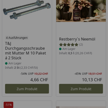
Produkt am Lager
4 Ausführungen
Produkt am Lager
Restberry´s Neemöl
T&J
(2)
Durchgangsschraube
Am Lager
mit Mutter M 10 Paket
Inhalt:
0,5 l
(20,26 CHF/l)
á 2 Stück
Am Lager
Inhalt:
2 St
(2,33 CHF/St)
-54%
UVP
10,22 CHF
-45%
UVP
18,51 CHF
Rabatt in Prozent
Ursprünglicher Preis
Rab
Urs
4,66 CHF
10,13 CHF
Aktueller Preis
Akt
Zum Produkt
Zum Produkt
-51%