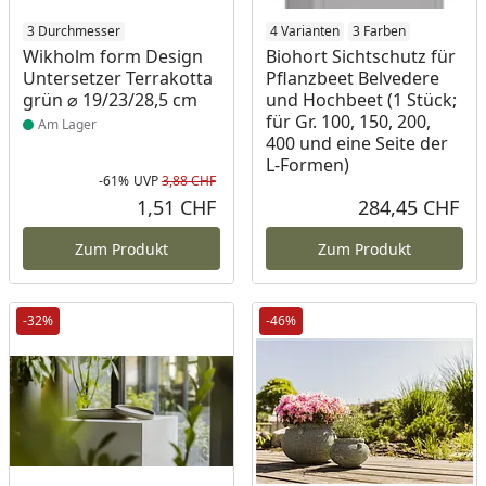
Produkt am Lager
3 Durchmesser
4 Varianten
3 Farben
Wikholm form Design
Biohort Sichtschutz für
Untersetzer Terrakotta
Pflanzbeet Belvedere
grün ⌀ 19/23/28,5 cm
und Hochbeet (1 Stück;
für Gr. 100, 150, 200,
Am Lager
400 und eine Seite der
L-Formen)
-61%
UVP
3,88 CHF
Rabatt in Prozent
Ursprünglicher Preis
1,51 CHF
284,45 CHF
Aktueller Preis
Akt
Zum Produkt
Zum Produkt
-32%
-46%