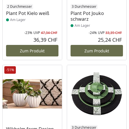
Produkt am Lager
2 Durchmesser
Produkt am Lager
3 Durchmesser
Plant Pot Kielo weiß
Plant Pot Jouko
schwarz
Am Lager
Am Lager
-23%
UVP
47,34 CHF
-24%
UVP
33,39 CHF
Rabatt in Prozent
Ursprünglicher Preis
Rab
Urs
36,39 CHF
25,24 CHF
Aktueller Preis
Akt
Zum Produkt
Zum Produkt
-51%
Produkt am Lager
Produkt am Lager
3 Durchmesser