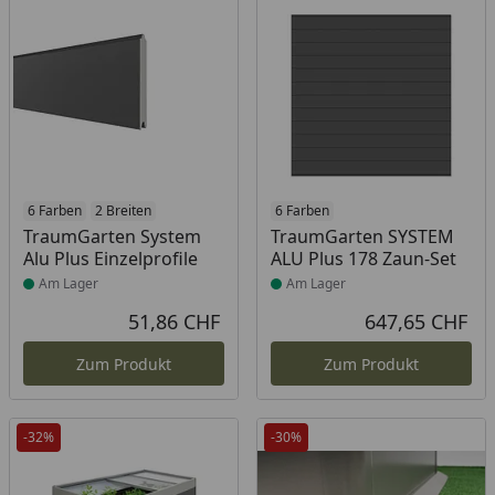
Produkt am Lager
6 Farben
2 Breiten
Produkt am Lager
6 Farben
TraumGarten System
TraumGarten SYSTEM
Alu Plus Einzelprofile
ALU Plus 178 Zaun-Set
Am Lager
Am Lager
51,86 CHF
647,65 CHF
Aktueller Preis
Akt
Zum Produkt
Zum Produkt
-32%
-30%