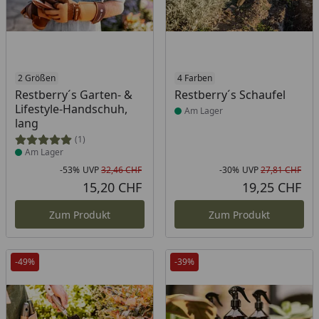
Produkt am Lager
2 Größen
Produkt am Lager
4 Farben
Restberry´s Garten- &
Restberry´s Schaufel
Lifestyle-Handschuh,
Am Lager
lang
(1)
Am Lager
-53%
UVP
32,46 CHF
-30%
UVP
27,81 CHF
Rabatt in Prozent
Ursprünglicher Preis
Rab
Urs
15,20 CHF
19,25 CHF
Aktueller Preis
Akt
Zum Produkt
Zum Produkt
-49%
-39%