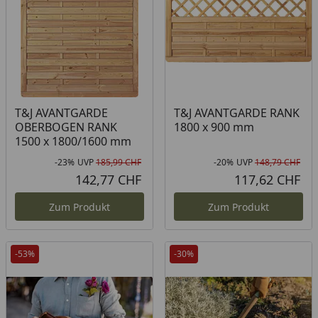
T&J AVANTGARDE
T&J AVANTGARDE RANK
OBERBOGEN RANK
1800 x 900 mm
1500 x 1800/1600 mm
-23%
UVP
185,99 CHF
-20%
UVP
148,79 CHF
Rabatt in Prozent
Ursprünglicher Preis
Rab
Urs
142,77 CHF
117,62 CHF
Aktueller Preis
Akt
Zum Produkt
Zum Produkt
-53%
-30%