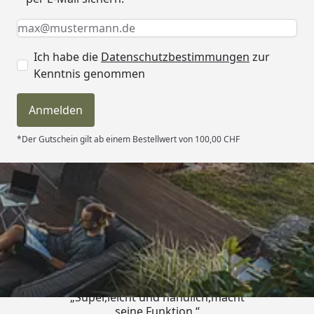
Keine Eingabe erforderlich
Eingabe erforderlich
E-Mail *
Ich habe die
Datenschutzbestimmungen
zur
Kenntnis genommen
Anmelden
*Der Gutschein gilt ab einem Bestellwert von 100,00 CHF
Trusted Shops
4,81
/ 5
„Super,leicht und handlich,macht
seine Funktion “