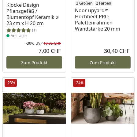
Produkt am Lager
2 Größen
2 Farben
Klocke Design
Noor upyard™
Pflanzgefäß /
Hochbeet PRO
Blumentopf Keramik ⌀
Palettenrahmen
23 cm x H 20 cm
Wandstärke 20 mm
(1)
Am Lager
-30%
UVP
10,05 CHF
Rabatt in Prozent
Ursprünglicher Preis
7,00 CHF
30,40 CHF
Aktueller Preis
Akt
Zum Produkt
Zum Produkt
-23%
-24%