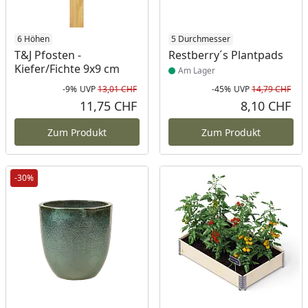
6 Höhen
Produkt am Lager
5 Durchmesser
T&J Pfosten -
Restberry´s Plantpads
Kiefer/Fichte 9x9 cm
Am Lager
-9%
UVP
13,01 CHF
-45%
UVP
14,79 CHF
Rabatt in Prozent
Ursprünglicher Preis
Rab
Urs
11,75 CHF
8,10 CHF
Aktueller Preis
Akt
Zum Produkt
Zum Produkt
-30%