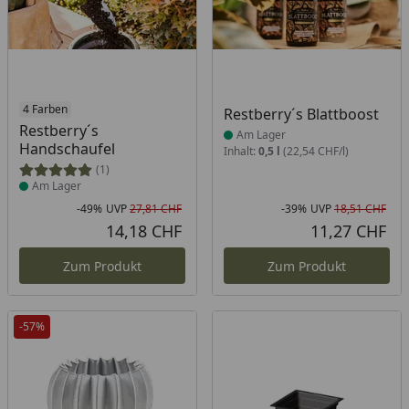
Produkt am Lager
4 Farben
Produkt am Lager
Restberry´s Blattboost
Restberry´s
Am Lager
Handschaufel
Inhalt:
0,5 l
(22,54 CHF/l)
(1)
Am Lager
-49%
UVP
27,81 CHF
-39%
UVP
18,51 CHF
Rabatt in Prozent
Ursprünglicher Preis
Rab
Urs
14,18 CHF
11,27 CHF
Aktueller Preis
Akt
Zum Produkt
Zum Produkt
-57%