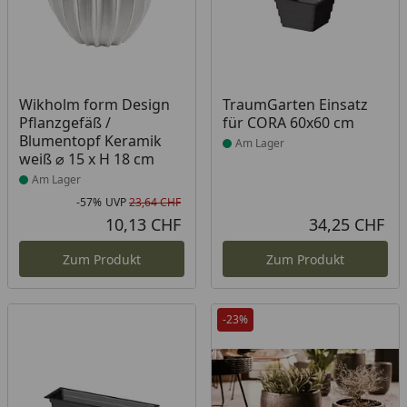
Produkt am Lager
Produkt am Lager
Wikholm form Design
TraumGarten Einsatz
Pflanzgefäß /
für CORA 60x60 cm
Blumentopf Keramik
Am Lager
weiß ⌀ 15 x H 18 cm
Am Lager
-57%
UVP
23,64 CHF
Rabatt in Prozent
Ursprünglicher Preis
10,13 CHF
34,25 CHF
Aktueller Preis
Akt
Zum Produkt
Zum Produkt
-23%