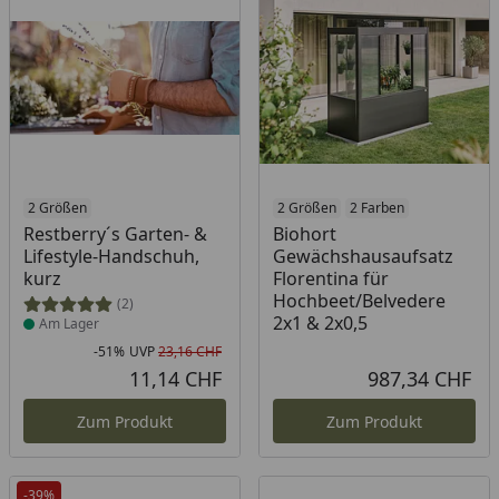
Produkt am Lager
2 Größen
2 Größen
2 Farben
Restberry´s Garten- &
Biohort
Lifestyle-Handschuh,
Gewächshausaufsatz
kurz
Florentina für
Hochbeet/Belvedere
(2)
2x1 & 2x0,5
Am Lager
-51%
UVP
23,16 CHF
Rabatt in Prozent
Ursprünglicher Preis
11,14 CHF
987,34 CHF
Aktueller Preis
Akt
Zum Produkt
Zum Produkt
-39%