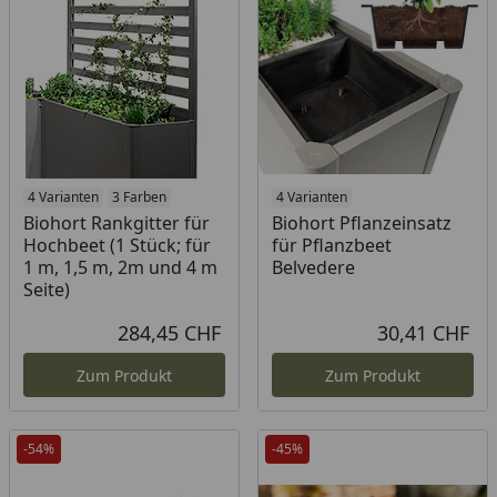
4 Varianten
3 Farben
4 Varianten
Biohort Rankgitter für
Biohort Pflanzeinsatz
Hochbeet (1 Stück; für
für Pflanzbeet
1 m, 1,5 m, 2m und 4 m
Belvedere
Seite)
284,45 CHF
30,41 CHF
Aktueller Preis
Akt
Zum Produkt
Zum Produkt
-54%
-45%