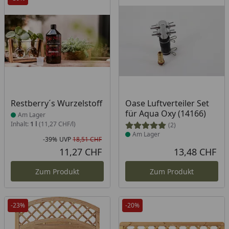
Produkt am Lager
Produkt am Lager
Restberry´s Wurzelstoff
Oase Luftverteiler Set
für Aqua Oxy (14166)
Am Lager
Inhalt:
1 l
(11,27 CHF/l)
(2)
Am Lager
-39%
UVP
18,51 CHF
Rabatt in Prozent
Ursprünglicher Preis
11,27 CHF
13,48 CHF
Aktueller Preis
Akt
Zum Produkt
Zum Produkt
-23%
-20%