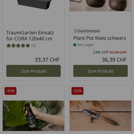
Produkt am Lager
2 Durchmesser
TraumGarten Einsatz
Plant Pot Kielo schwarz
für CORA 120x40 cm
Am Lager
(2)
-23%
UVP
47,34 CHF
Rab
Urs
33,37 CHF
36,39 CHF
Aktueller Preis
Akt
Zum Produkt
Zum Produkt
-45%
-52%