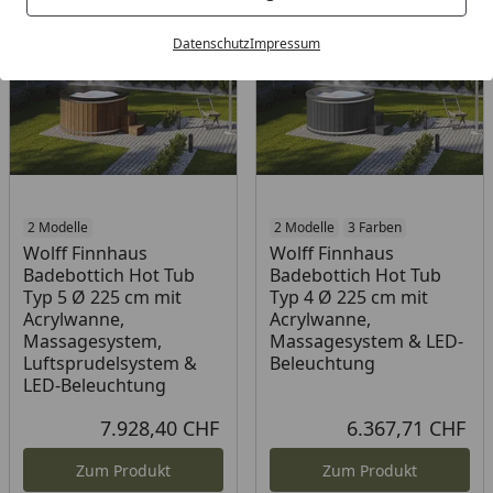
Datenschutz
Impressum
2 Modelle
2 Modelle
3 Farben
Wolff Finnhaus
Wolff Finnhaus
Badebottich Hot Tub
Badebottich Hot Tub
Typ 5 Ø 225 cm mit
Typ 4 Ø 225 cm mit
Acrylwanne,
Acrylwanne,
Massagesystem,
Massagesystem & LED-
Luftsprudelsystem &
Beleuchtung
LED-Beleuchtung
7.928,40 CHF
6.367,71 CHF
Aktueller Preis
Akt
Zum Produkt
Zum Produkt