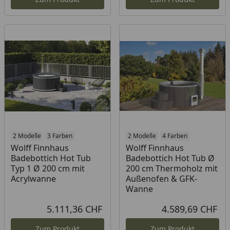
2 Modelle
3 Farben
2 Modelle
4 Farben
Wolff Finnhaus
Wolff Finnhaus
Badebottich Hot Tub
Badebottich Hot Tub Ø
Typ 1 Ø 200 cm mit
200 cm Thermoholz mit
Acrylwanne
Außenofen & GFK-
Wanne
5.111,36 CHF
4.589,69 CHF
Aktueller Preis
Akt
Zum Produkt
Zum Produkt