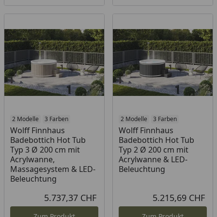
2 Modelle
3 Farben
2 Modelle
3 Farben
Wolff Finnhaus
Wolff Finnhaus
Badebottich Hot Tub
Badebottich Hot Tub
Typ 3 Ø 200 cm mit
Typ 2 Ø 200 cm mit
Acrylwanne,
Acrylwanne & LED-
Massagesystem & LED-
Beleuchtung
Beleuchtung
5.737,37 CHF
5.215,69 CHF
Aktueller Preis
Akt
Zum Produkt
Zum Produkt