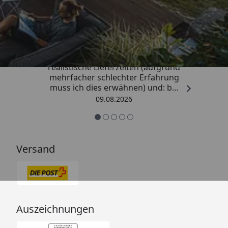
Trusted Shops
4,81
/ 5
„Sehr gute Qualitäts-Markenware,
realistische Lieferzeiten (aufgrund
mehrfacher schlechter Erfahrung
muss ich dies erwähnen) und: bei
Kritik kommt die Antwort
09.08.2026
offensichtlich von einem
Menschen mit Verstand und nicht
von einem Chat-Bot, der
nichtssagende Antworten schickt
Versand
(auch dass ist leider immer öfter
ein Problem). “
Auszeichnungen