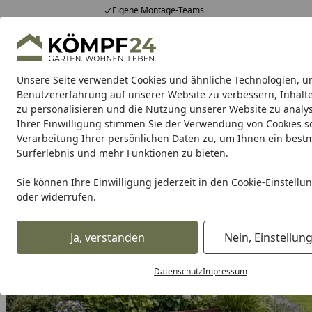
Eigene Montage-Teams
Hotline
0 71 588 01 81
4,81
/ 5
Mo-Fr. 8-16 Uhr
25.974 Bewertungen
Unsere Seite verwendet Cookies und ähnliche Technologien, u
Alle Produkte
Highlights
Tipps & Tricks
Alle Produkte
Benutzererfahrung auf unserer Website zu verbessern, Inhalt
zu personalisieren und die Nutzung unserer Website zu analys
Ihrer Einwilligung stimmen Sie der Verwendung von Cookies s
Garten
Gartenhaus
Gerätehaus
Carport & Gar
Verarbeitung Ihrer persönlichen Daten zu, um Ihnen ein best
Surferlebnis und mehr Funktionen zu bieten.
Alles für den Garten
Gartenfiguren & Gartendekoration
Startseite
Sie können Ihre Einwilligung jederzeit in den
Cookie-Einstellu
oder widerrufen.
Ja, verstanden
Nein, Einstellun
Datenschutz
Impressum