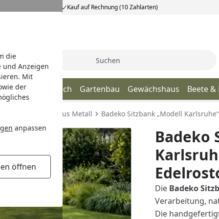
Kauf auf Rechnung (10 Zahlarten)
m die
Suche
e und Anzeigen
ieren. Mit
owie der
age
Terrassendach
Gartenbau
Gewächshaus
Beete &
mögliches
Gartendekoration aus Metall
Badeko Sitzbank „Modell Karlsruhe“
ngen
anpassen
Badeko S
Karlsruh
gen öffnen
Edelrost
Die
Badeko Sitz
Verarbeitung, na
Die handgefertig