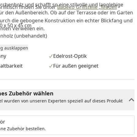
chenholz und schafft so eine stilvolle und langlebige
illtisch finden Sie unter
Badeko Grillstelle „Modell
für den Außenbereich. Ob auf der Terrasse oder im Garten
 durch die gebogene Konstruktion ein echter Blickfang und
0 x 50 x 45 cm
nten Verweilen ein.
enholz (unbehandelt)
g ausklappen
any
Edelrost-Optik
altbarkeit
Für außen geeignet
nzufügen
es Zubehör wählen
el wurden von unseren Experten speziell auf dieses Produkt
ör
ne Zubehör bestellen.