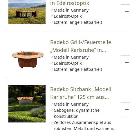
in Edelrostoptik
Made in Germany
P
Edelrost-Optik
Extrem lange Haltbarkeit
Badeko Grill-/Feuerstelle
„Modell Karlsruhe“ in
Edelrostoptik
Made in Germany
Edelrost-Optik
P
Extrem lange Haltbarkeit
Badeko Sitzbank „Modell
Karlsruhe“ 125 cm aus
Cortenstahl
Made in Germany
Gebogene, dynamische
P
Konstruktion
Zeitloses Zusammenspiel aus
robustem Metall und warmem,