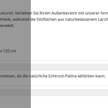
kskunst. Verleihen Sie Ihrem Außenbereich mit unserer for
thetik, während die Sitzflächen aus naturbelassenem Lärc
eredelt.
 x 120 cm
tersteinen, da die natürliche Echtrost-Patina abfärben kann.