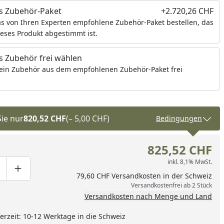
s Zubehör-Paket
+2.720,26 CHF
s von Ihren Experten empfohlene Zubehör-Paket bestellen, das
ieses Produkt abgestimmt ist.
 Zubehör frei wählen
ein Zubehör aus dem empfohlenen Zubehör-Paket frei
Sie nur
820,52 CHF
(– 5,00 CHF)
Bedingungen
825,52 CHF
inkl. 8,1% MwSt.
ge um eins verringern
duktmenge manuell eingeben
Produktmenge um eins erhöhen
79,60 CHF Versandkosten in der Schweiz
Versandkostenfrei ab 2 Stück
Versandkosten nach Menge und Land
eferzeit: 10-12 Werktage in die Schweiz