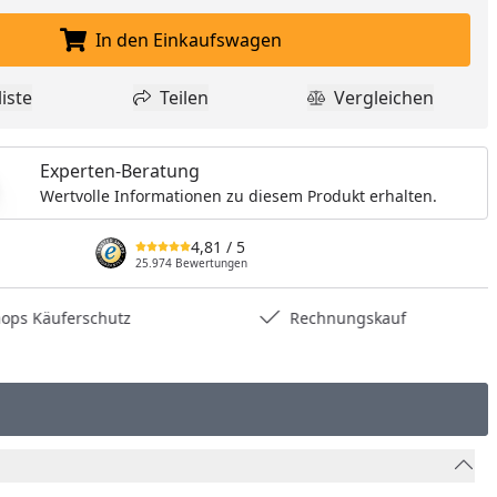
In den Einkaufswagen
In den Einkaufswagen legen
iste
Teilen
Vergleichen
dukt zur Wunschliste hinzufügen
Teilen
Produkt Vergle
Experten-Beratung
Wertvolle Informationen zu diesem Produkt erhalten.
4,81
/ 5
25.974 Bewertungen
hops Käuferschutz
Rechnungskauf