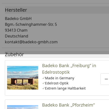
Hersteller
Badeko GmbH
Bgm.-Schwinghammer-Str. 5
93413 Cham
Deutschland
kontakt@badeko-gmbh.com
Zubehör
Badeko Bank „Freiburg“ in
Edelrostoptik
Made in Germany
P
Edelrost-Optik
Extrem lange Haltbarkeit
Badeko Bank „Pforzheim“