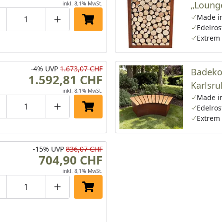
„Lounge
inkl. 8,1% MwSt.
cm in E
Made i
roduktmenge um eins verringern
Produktmenge manuell eingeben
Produktmenge um eins erhöhen
In den Einkaufswagen legen
Edelros
Extrem 
-4%
UVP
1.673,07 CHF
Badeko
1.592,81 CHF
Karlsru
inkl. 8,1% MwSt.
Edelros
Made i
Edelros
roduktmenge um eins verringern
Produktmenge manuell eingeben
Produktmenge um eins erhöhen
In den Einkaufswagen legen
Extrem 
-15%
UVP
836,07 CHF
704,90 CHF
inkl. 8,1% MwSt.
roduktmenge um eins verringern
Produktmenge manuell eingeben
Produktmenge um eins erhöhen
In den Einkaufswagen legen