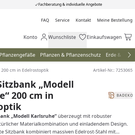
Fachberatung & individuelle Angebote
FAQ
Service
Kontakt
Meine Bestellung
Meine Bestellung
Konto
Wunschliste
Einkaufswagen
Mein Konto
Wunschliste
Einkaufswagen
 Pflanzengefäße
Pflanzen & Pflanzenschutz
Erde & Düng
Na
 200 cm in Edelrostoptik
Artikel-Nr.:
7253065
itzbank „Modell
e“ 200 cm in
optik
bank „Modell Karlsruhe“
überzeugt mit robuster
türlicher Materialkombination und einladendem Design.
te Sitzbank kombiniert massiven Edelrost-Stahl mit