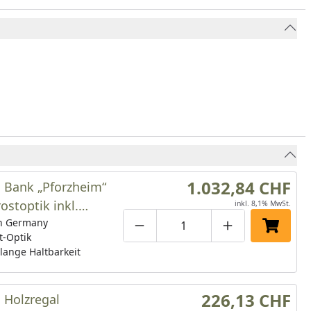
1.032,84 CHF
 Bank „Pforzheim“
rostoptik inkl.
inkl. 8,1% MwSt.
n Germany
Produktmenge um eins verringe
Produktmenge manuell
Produktmenge 
In den 
t-Optik
lange Haltbarkeit
226,13 CHF
 Holzregal