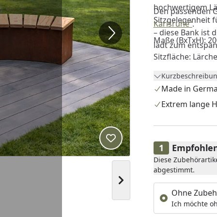
hochwertigem Lär
Den passenden Gr
Sitzgelegenheit 
Karlsruhe“
.
– diese Bank ist
Maße (BxTxH): 20
lädt zum entspan
Sitzfläche: Lärch
Kurzbeschreibun
Made in Germ
Extrem lange H
Produkt zur Wunschliste hi
Empfohlen
Diese Zubehörartik
abgestimmt.
Nächstes Bild anzeigen
Ohne Zubeh
Ich möchte oh