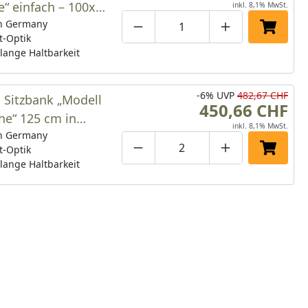
“ einfach – 100x70
inkl. 8,1% MwSt.
delrostoptik
n Germany
Produktmenge um eins verringe
Produktmenge manuell
Produktmenge 
In den 
t-Optik
lange Haltbarkeit
-6%
UVP
482,67 CHF
 Sitzbank „Modell
450,66 CHF
he“ 125 cm in
inkl. 8,1% MwSt.
toptik
n Germany
t-Optik
Produktmenge um eins verringe
Produktmenge manuell
Produktmenge 
In den 
lange Haltbarkeit