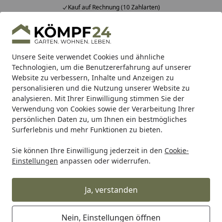
Fachberatung & individuelle Angebote
Alle Produkte
Mein Konto
Wunschl
Eink
Hotline
4,81
/ 5
Suchen
Unsere Seite verwendet Cookies und ähnliche
Technologien, um die Benutzererfahrung auf unserer
Website zu verbessern, Inhalte und Anzeigen zu
Marken
Badeko Edelrost-Deko
Startseite
personalisieren und die Nutzung unserer Website zu
Badeko Edelrost-Deko
analysieren. Mit Ihrer Einwilligung stimmen Sie der
Verwendung von Cookies sowie der Verarbeitung Ihrer
persönlichen Daten zu, um Ihnen ein bestmögliches
Ihre Artikelübersicht
Surferlebnis und mehr Funktionen zu bieten.
Sie können Ihre Einwilligung jederzeit in den
Cookie-
Kategorien
Einstellungen
anpassen oder widerrufen.
Filter / Sortierung
Ja, verstanden
143
Artikel gefunden
Nein, Einstellungen öffnen