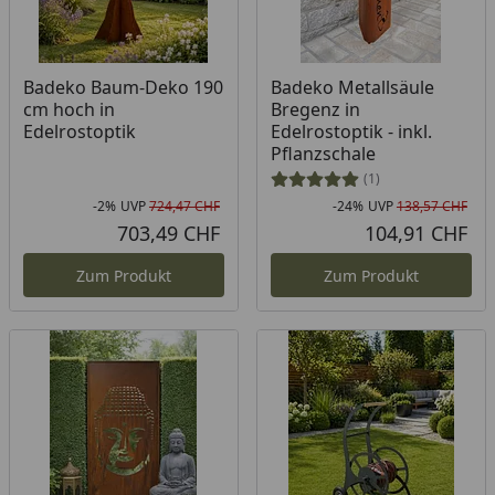
Badeko Baum-Deko 190
Badeko Metallsäule
cm hoch in
Bregenz in
Edelrostoptik
Edelrostoptik - inkl.
Pflanzschale
(1)
-2%
UVP
724,47 CHF
-24%
UVP
138,57 CHF
Rabatt in Prozent
Ursprünglicher Preis
Rab
Urs
703,49 CHF
104,91 CHF
Aktueller Preis
Akt
Zum Produkt
Zum Produkt