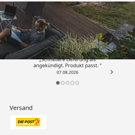
Trusted Shops
4,81
/ 5
„Schnellere Lieferung als
angekündigt. Produkt passt. “
07.08.2026
Versand