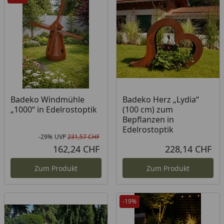
Badeko Windmühle
Badeko Herz „Lydia“
„1000“ in Edelrostoptik
(100 cm) zum
Bepflanzen in
Edelrostoptik
-29%
UVP
231,57 CHF
Rabatt in Prozent
Ursprünglicher Preis
162,24 CHF
228,14 CHF
Aktueller Preis
Akt
Zum Produkt
Zum Produkt
-19%