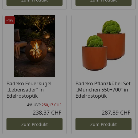
-4%
Badeko Feuerkugel
Badeko Pflanzkübel-Set
,,Lebensader“ in
,,München 550+700“ in
Edelrostoptik
Edelrostoptik
-4%
UVP
250,17 CHF
Rabatt in Prozent
Ursprünglicher Preis
238,37 CHF
287,89 CHF
Aktueller Preis
Akt
Zum Produkt
Zum Produkt