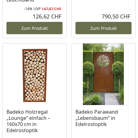
-14%
UVP
147,87 CHF
Rabatt in Prozent
Ursprünglicher Preis
126,62 CHF
790,50 CHF
Aktueller Preis
Akt
Zum Produkt
Zum Produkt
Badeko Holzregal
Badeko Parawand
„Lounge“ einfach –
„Lebensbaum“ in
160x70 cm in
Edelrostoptik
Edelrostoptik