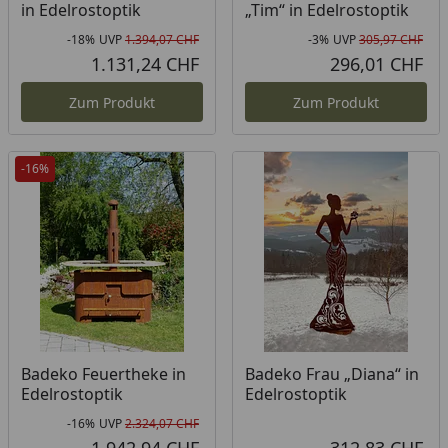
in Edelrostoptik
„Tim“ in Edelrostoptik
-18%
UVP
1.394,07 CHF
-3%
UVP
305,97 CHF
Rabatt in Prozent
Ursprünglicher Preis
Rab
Urs
1.131,24 CHF
296,01 CHF
Aktueller Preis
Akt
Zum Produkt
Zum Produkt
-16%
Badeko Feuertheke in
Badeko Frau „Diana“ in
Edelrostoptik
Edelrostoptik
-16%
UVP
2.324,07 CHF
Rabatt in Prozent
Ursprünglicher Preis