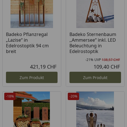
Badeko Pflanzregal
Badeko Sternenbaum
„Lazise“ in
,,Ammersee“ inkl. LED
Edelrostoptik 94 cm
Beleuchtung in
breit
Edelrostoptik
-21%
UVP
138,57 CHF
Rab
Urs
421,19 CHF
109,40 CHF
Aktueller Preis
Akt
Zum Produkt
Zum Produkt
-18%
-20%