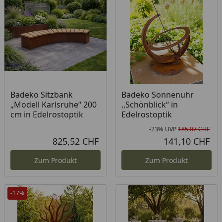
Badeko Sitzbank
Badeko Sonnenuhr
„Modell Karlsruhe“ 200
,,Schönblick“ in
cm in Edelrostoptik
Edelrostoptik
-23%
UVP
185,07 CHF
Rab
Urs
825,52 CHF
141,10 CHF
Aktueller Preis
Akt
Zum Produkt
Zum Produkt
-17%