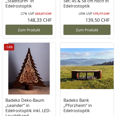
,,Stadtturm“ in
Set: 45 & 58 cm hoch in
Edelrostoptik
Edelrostoptik
-27%
UVP
203,67 CHF
-20%
UVP
175,77 CHF
Rabatt in Prozent
Ursprünglicher Preis
Rab
Urs
148,33 CHF
139,50 CHF
Aktueller Preis
Akt
Zum Produkt
Zum Produkt
-14%
Badeko Deko-Baum
Badeko Bank
„Leander“ in
„Pforzheim“ in
Edelrostoptik inkl. LED-
Edelrostoptik
Leuchtband