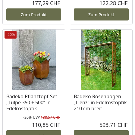
Rabatt in Prozent
Ursprünglicher Preis
Rab
Urs
177,29 CHF
122,28 CHF
Aktueller Preis
Akt
Zum Produkt
Zum Produkt
-20%
Badeko Pflanztopf-Set
Badeko Rosenbogen
,,Tulpe 350 + 500“ in
„Lienz“ in Edelrostoptik
Edelrostoptik
210 cm breit
-20%
UVP
138,57 CHF
Rabatt in Prozent
Ursprünglicher Preis
110,85 CHF
593,71 CHF
Aktueller Preis
Akt