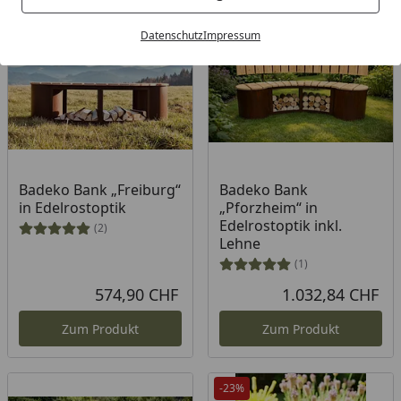
Bestseller
Datenschutz
Impressum
Badeko Bank „Freiburg“
Badeko Bank
in Edelrostoptik
„Pforzheim“ in
Edelrostoptik inkl.
(2)
Lehne
(1)
574,90 CHF
1.032,84 CHF
Aktueller Preis
Akt
Zum Produkt
Zum Produkt
-23%