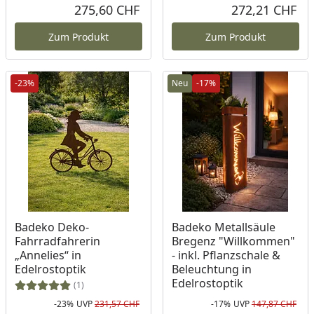
275,60 CHF
272,21 CHF
Aktueller Preis
Akt
Zum Produkt
Zum Produkt
-23%
Neu
-17%
Badeko Deko-
Badeko Metallsäule
Fahrradfahrerin
Bregenz "Willkommen"
„Annelies“ in
- inkl. Pflanzschale &
Edelrostoptik
Beleuchtung in
Edelrostoptik
(1)
-23%
UVP
231,57 CHF
-17%
UVP
147,87 CHF