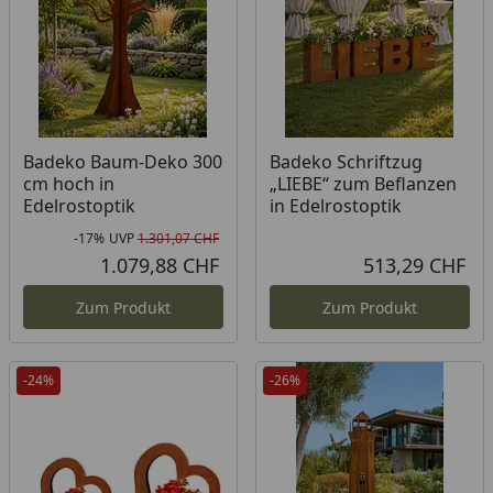
Badeko Baum-Deko 300
Badeko Schriftzug
cm hoch in
„LIEBE“ zum Beflanzen
Edelrostoptik
in Edelrostoptik
-17%
UVP
1.301,07 CHF
Rabatt in Prozent
Ursprünglicher Preis
1.079,88 CHF
513,29 CHF
Aktueller Preis
Akt
Zum Produkt
Zum Produkt
-24%
-26%