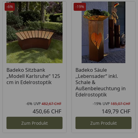
-6%
-19%
Badeko Sitzbank
Badeko Säule
„Modell Karlsruhe“ 125
,,Lebensader“ inkl.
cm in Edelrostoptik
Schale &
Außenbeleuchtung in
Edelrostoptik
-6%
UVP
482,67 CHF
-19%
UVP
185,07 CHF
Rabatt in Prozent
Ursprünglicher Preis
Rab
Urs
450,66 CHF
149,79 CHF
Aktueller Preis
Akt
Zum Produkt
Zum Produkt