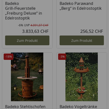
Badeko
Badeko Parawand
Grill-/Feuerstelle
„Berg“ in Edelrostoptik
„Freiburg Deluxe“ in
Edelrostoptik
-6%
UVP
4.091,07 CHF
Rabatt in Prozent
Ursprünglicher Preis
3.833,63 CHF
256,52 CHF
Aktueller Preis
Akt
Zum Produkt
Zum Produkt
-18%
-3%
Badeko Stehtischofen
Badeko Vogeltränke