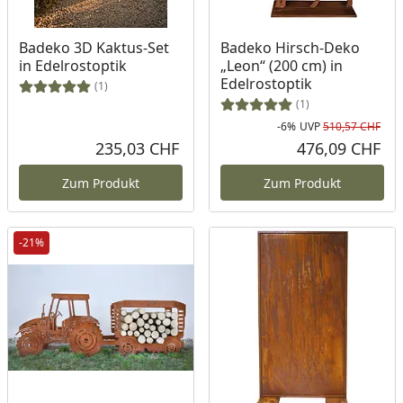
Badeko 3D Kaktus-Set
Badeko Hirsch-Deko
in Edelrostoptik
„Leon“ (200 cm) in
Edelrostoptik
(1)
(1)
-6%
UVP
510,57 CHF
Rab
Urs
235,03 CHF
476,09 CHF
Aktueller Preis
Akt
Zum Produkt
Zum Produkt
-21%