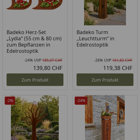
Badeko Herz-Set
Badeko Turm
„Lydia“ (55 cm & 80 cm)
,,Leuchtturm“ in
zum Bepflanzen in
Edelrostoptik
Edelrostoptik
-24%
UVP
185,07 CHF
-26%
UVP
161,82 CHF
Rabatt in Prozent
Ursprünglicher Preis
Rab
Urs
139,80 CHF
119,38 CHF
Aktueller Preis
Akt
Zum Produkt
Zum Produkt
-2%
-24%