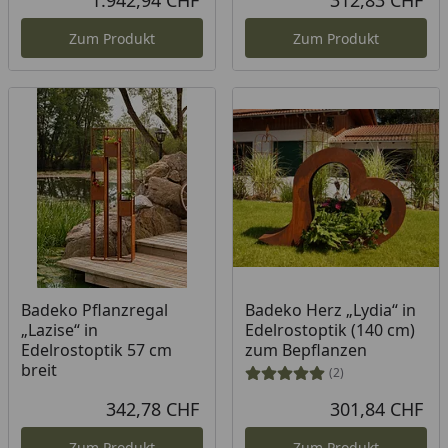
1.942,94 CHF
312,83 CHF
Aktueller Preis
Akt
Zum Produkt
Zum Produkt
Badeko Pflanzregal
Badeko Herz „Lydia“ in
„Lazise“ in
Edelrostoptik (140 cm)
Edelrostoptik 57 cm
zum Bepflanzen
breit
(2)
342,78 CHF
301,84 CHF
Aktueller Preis
Akt
Zum Produkt
Zum Produkt