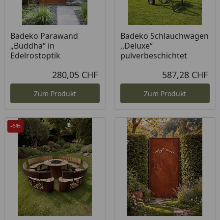
Badeko Parawand
Badeko Schlauchwagen
„Buddha“ in
,,Deluxe“
Edelrostoptik
pulverbeschichtet
280,05 CHF
587,28 CHF
Aktueller Preis
Akt
Zum Produkt
Zum Produkt
-6%