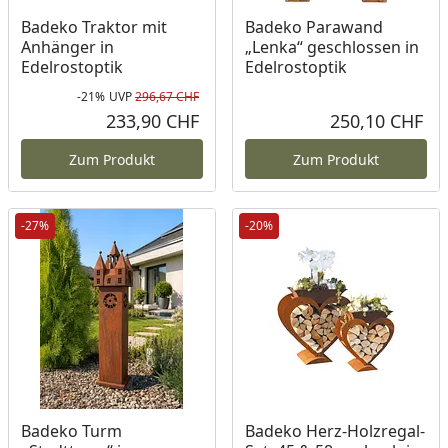
Badeko Traktor mit
Badeko Parawand
Anhänger in
„Lenka“ geschlossen in
Edelrostoptik
Edelrostoptik
-21%
UVP
296,67 CHF
Rabatt in Prozent
Ursprünglicher Preis
233,90 CHF
250,10 CHF
Aktueller Preis
Akt
Zum Produkt
Zum Produkt
-27%
-20%
Badeko Turm
Badeko Herz-Holzregal-