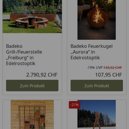
Badeko
Badeko Feuerkugel
Grill-/Feuerstelle
,,Aurora“ in
„Freiburg“ in
Edelrostoptik
Edelrostoptik
-19%
UVP
133,92 CHF
Rab
Urs
2.790,92 CHF
107,95 CHF
Aktueller Preis
Akt
Zum Produkt
Zum Produkt
-21%