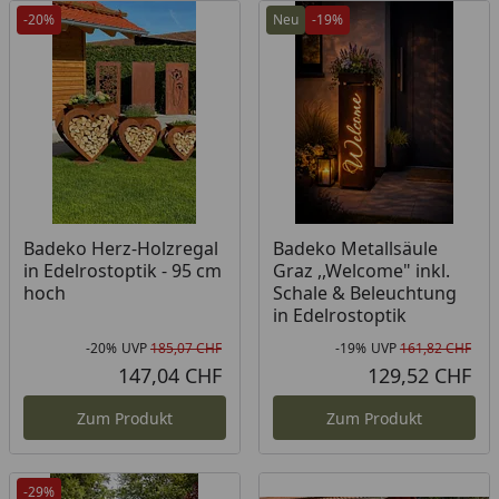
-20%
Neu
-19%
Badeko Herz-Holzregal
Badeko Metallsäule
in Edelrostoptik - 95 cm
Graz ,,Welcome" inkl.
hoch
Schale & Beleuchtung
in Edelrostoptik
-20%
UVP
185,07 CHF
-19%
UVP
161,82 CHF
Rabatt in Prozent
Ursprünglicher Preis
Rab
Urs
147,04 CHF
129,52 CHF
Aktueller Preis
Akt
Zum Produkt
Zum Produkt
-29%