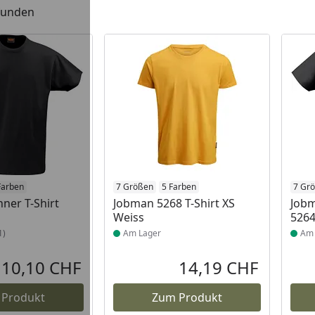
efunden
 Lager
Farben
Produkt am Lager
7 Größen
5 Farben
Prod
7 Gr
ner T-Shirt
Jobman 5268 T-Shirt XS
Jobm
Weiss
5264
1)
Am Lager
Am 
10,10 CHF
14,19 CHF
Aktueller Preis
Aktueller P
 Produkt
Zum Produkt