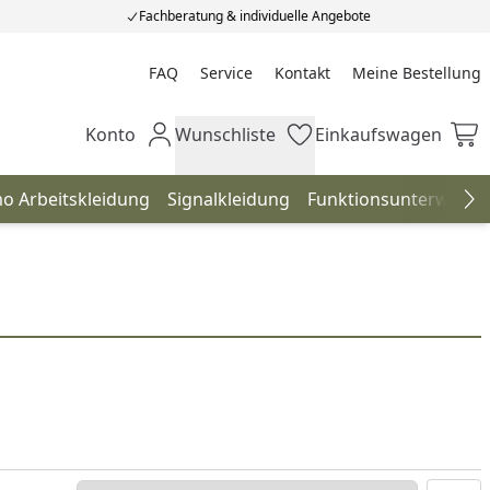
Fachberatung & individuelle Angebote
FAQ
Service
Kontakt
Meine Bestellung
Meine Bestellung
Konto
Wunschliste
Einkaufswagen
Mein Konto
Wunschliste
Einkaufswagen
o Arbeitskleidung
Signalkleidung
Funktionsunterwäsch
Na