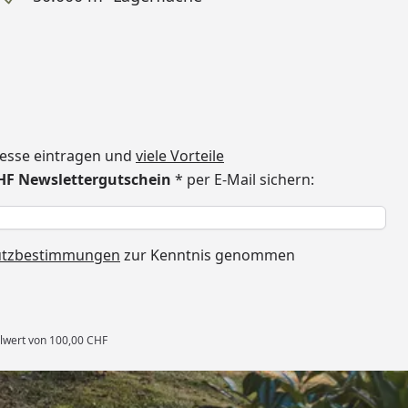
dresse eintragen und
viele Vorteile
CHF Newslettergutschein
* per E-Mail sichern:
h
utzbestimmungen
zur Kenntnis genommen
llwert von 100,00 CHF