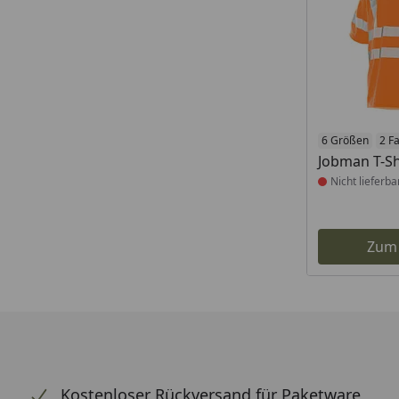
Produkt nich
6 Größen
2 F
Jobman T-Sh
Nicht lieferba
Zum
Kostenloser Rückversand für Paketware