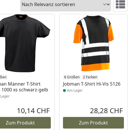
Sortieren
Ansicht 
ukt am Lager
ößen
Produkt am Lager
8 Größen
2 Farben
an Männer T-Shirt
Jobman T-Shirt Hi-Vis 5126
 1000 xs schwarz-gelb
Am Lager
Lager
10,14 CHF
28,28 CHF
reis
Aktueller Preis
Akt
Zum Produkt
Zum Produkt