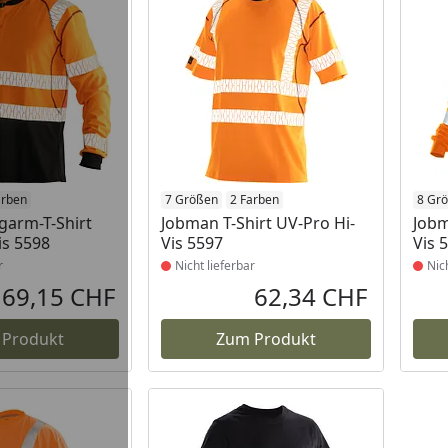
t lieferbar
arben
Produkt nicht lieferbar
7 Größen
2 Farben
Prod
8 Gr
garm-T-Shirt
Jobman T-Shirt UV-Pro Hi-
Jobm
is 5598
Vis 5597
Vis 
r
Nicht lieferbar
Nic
69,15 CHF
62,34 CHF
Aktueller Preis
Aktueller P
 Produkt
Zum Produkt