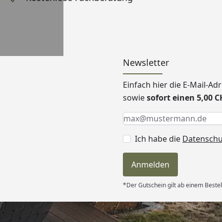
Newsletter
Einfach hier die E-Mail-A
sowie
sofort einen 5,00 
Keine Eingabe erforderlic
Eingabe erforderlich
E-Mail *
Ich habe die
Datensch
Anmelden
*Der Gutschein gilt ab einem Beste