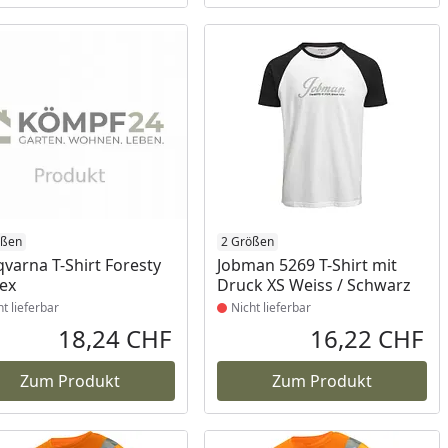
ukt nicht lieferbar
ößen
Produkt nicht lieferbar
2 Größen
varna T-Shirt Foresty
Jobman 5269 T-Shirt mit
ex
Druck XS Weiss / Schwarz
ht lieferbar
Nicht lieferbar
18,24 CHF
16,22 CHF
reis
Aktueller Preis
Akt
Zum Produkt
Zum Produkt