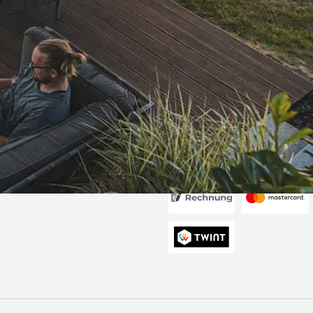
Versand
itung wurde
edigt“
6
Akzeptierte Zahlungsa