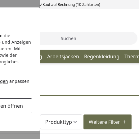
Kauf auf Rechnung (10 Zahlarten)
m die
Suche
e und Anzeigen
ieren. Mit
owie der
Oberbekleidung
Arbeitsjacken
Regenkleidung
Therm
mögliches
ngen
anpassen
gen öffnen
Lieferzeit
Produkttyp
Weitere Filter