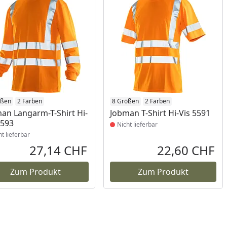
ukt nicht lieferbar
ößen
2 Farben
Produkt nicht lieferbar
8 Größen
2 Farben
an Langarm-T-Shirt Hi-
Jobman T-Shirt Hi-Vis 5591
5593
Nicht lieferbar
ht lieferbar
27,14 CHF
22,60 CHF
reis
Aktueller Preis
Akt
Zum Produkt
Zum Produkt