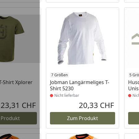
Produkt nicht lieferbar
7 Größen
Prod
5 Gr
-Shirt Xplorer
Jobman Langärmeliges T-
Husq
Shirt 5230
Unis
Nicht lieferbar
Nic
23,31 CHF
20,33 CHF
Aktueller Preis
Aktueller P
 Produkt
Zum Produkt