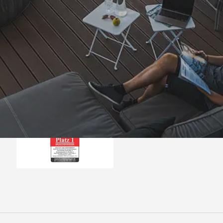
Trusted Shops
„- Retouren Bearbe
umgehend erl
4,81
/ 5
04.08.202
25.957 Bewertungen
Auszeichnungen