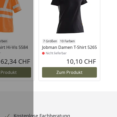
t lieferbar
arben
Produkt nicht lieferbar
7 Größen
10 Farben
irt Hi-Vis 5584
Jobman Damen T-Shirt 5265
r
Nicht lieferbar
62,34 CHF
10,10 CHF
Aktueller Preis
Aktueller P
 Produkt
Zum Produkt
Kostenlose Fachberatung