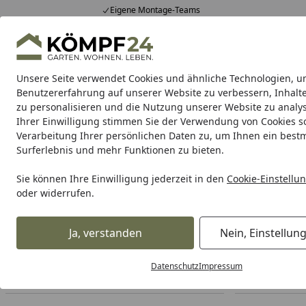
Eigene Montage-Teams
Hotline
0 71 588 01 81
4,81
/ 5
Mo-Fr. 8-16 Uhr
25.957 Bewertungen
Unsere Seite verwendet Cookies und ähnliche Technologien, u
Alle Produkte
Highlights
Tipps & Tricks
Alle Produkte
Benutzererfahrung auf unserer Website zu verbessern, Inhalt
zu personalisieren und die Nutzung unserer Website zu analys
Ihrer Einwilligung stimmen Sie der Verwendung von Cookies s
Arbeitskleidung
Sicherheitsschuhe
Arbeitshosen
Verarbeitung Ihrer persönlichen Daten zu, um Ihnen ein best
Surferlebnis und mehr Funktionen zu bieten.
Arbeitskleidung
Oberbekleidung
Arbeits T-Shirts
Startseite
Sie können Ihre Einwilligung jederzeit in den
Cookie-Einstellu
Arbeits T-Shirts
oder widerrufen.
Ihre Artikelübersicht
Ja, verstanden
Nein, Einstellun
Datenschutz
Impressum
Preisspanne
Am Lager
Sofort lieferbar