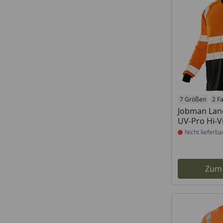
Produkt nich
7 Größen
2 F
Jobman Lan
UV-Pro Hi-V
Nicht lieferba
Zum