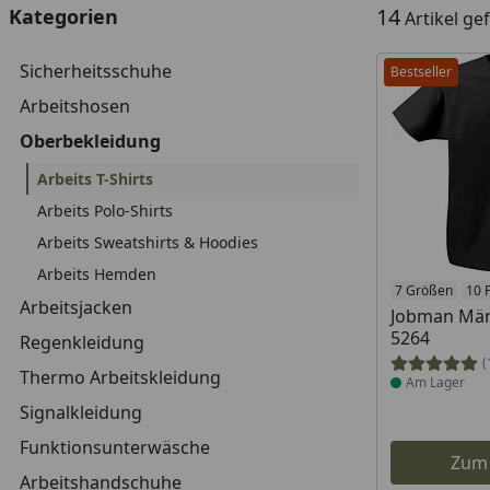
14
Kategorien
Artikel g
Sicherheitsschuhe
Bestseller
Arbeitshosen
Oberbekleidung
Arbeits T-Shirts
Arbeits Polo-Shirts
Arbeits Sweatshirts & Hoodies
Arbeits Hemden
Produkt am
7 Größen
10 
Arbeitsjacken
Jobman Män
5264
Regenkleidung
(
Thermo Arbeitskleidung
Am Lager
Signalkleidung
Funktionsunterwäsche
Zum
Arbeitshandschuhe