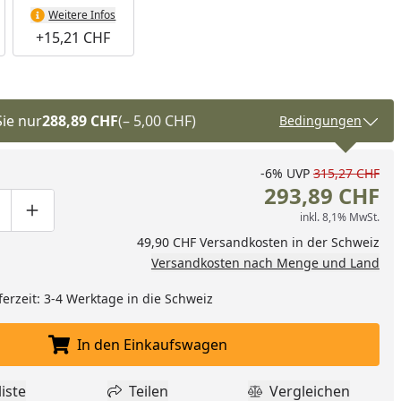
Weitere Infos
+15,21 CHF
Sie nur
288,89 CHF
(– 5,00 CHF)
Bedingungen
-6%
UVP
315,27 CHF
293,89 CHF
inkl. 8,1% MwSt.
ge um eins verringern
duktmenge manuell eingeben
Produktmenge um eins erhöhen
49,90 CHF Versandkosten in der Schweiz
Versandkosten nach Menge und Land
ferzeit: 3-4 Werktage in die Schweiz
In den Einkaufswagen
In den Einkaufswagen legen
iste
Teilen
Vergleichen
dukt zur Wunschliste hinzufügen
Teilen
Produkt Vergle