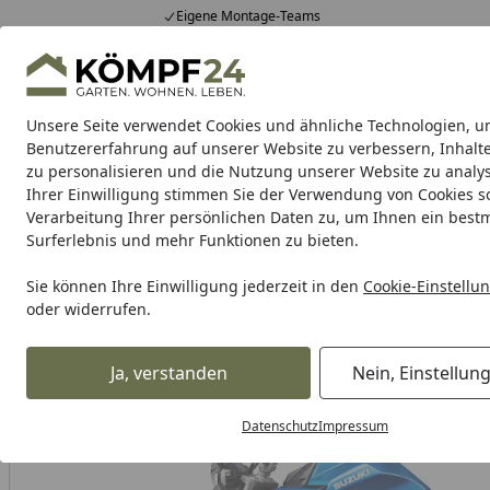
Eigene Montage-Teams
Hotline
0 71 588 01 81
4,81
/ 5
Mo-Fr. 8-16 Uhr
25.963 Bewertungen
Unsere Seite verwendet Cookies und ähnliche Technologien, u
Alle Produkte
Highlights
Tipps & Tricks
Alle Produkte
Benutzererfahrung auf unserer Website zu verbessern, Inhalt
zu personalisieren und die Nutzung unserer Website zu analys
Ihrer Einwilligung stimmen Sie der Verwendung von Cookies s
BTR
Reifenmontage
Zentralständer
Montagest
Verarbeitung Ihrer persönlichen Daten zu, um Ihnen ein best
Surferlebnis und mehr Funktionen zu bieten.
BTR Born to Ride
BTR Zentralständer
BTR Zentralständer
Startseite
Sie können Ihre Einwilligung jederzeit in den
Cookie-Einstellu
oder widerrufen.
% bis 08.08.2026
Ja, verstanden
Nein, Einstellun
Datenschutz
Impressum