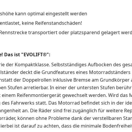
itshöhe kann optimal eingestellt werden
ntlastet, keine Reifenstandschäden!
Rennstrecke transportiert oder platzsparend gelagert wer
! Das ist "EVOLIFT®":
gorie der Kompaktklasse. Selbstständiges Aufbocken des ge
lständer deckt die Grundfeatures eines Motorradständers a
anstatt der Doppelrollen inklusive Bremse am Grundkörper
ben Stufen arretierbar. In einer der untersten Stufen berü
t einem Reifenmontiergerät gewechselt werden. Wird das 
 des Fahrwerks statt. Das Motorrad befindet sich in der ide
enheit an. Die Räder sind frei zugänglich für weitere Rep
rräder, können ohne Probleme dank der verstellbaren St
ierbei ist darauf zu achten, dass die minimale Bodenfreih