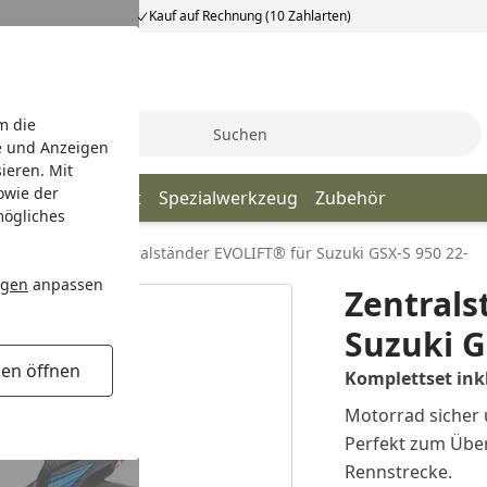
Kauf auf Rechnung (10 Zahlarten)
m die
Suche
e und Anzeigen
ieren. Mit
owie der
änder
Transport
Spezialwerkzeug
Zubehör
mögliches
 für Suzuki
Zentralständer EVOLIFT® für Suzuki GSX-S 950 22-
ngen
anpassen
Zentrals
Suzuki G
gen öffnen
Komplettset inkl
Motorrad sicher 
Perfekt zum Über
Rennstrecke.