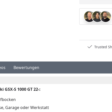
Deutschlands bester Händler
Trusted S
eos
Bewertungen
i GSX-S 1000 GT 22-:
ufbocken
se, Garage oder Werkstatt