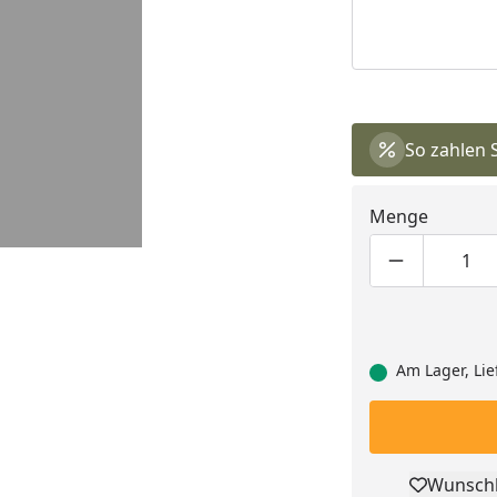
So zahlen 
Menge
Produktmen
Pro
Am Lager, Lie
Wunschl
Pro