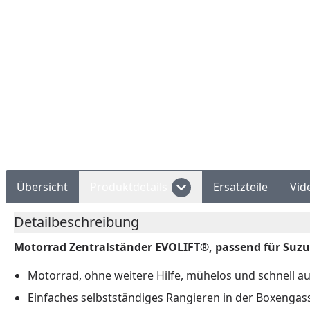
Rechnungskauf
Montageservice
Übersicht
Produktdetails
Ersatzteile
Vid
Detailbeschreibung
Motorrad Zentralständer EVOLIFT®, passend für Suzuk
Motorrad, ohne weitere Hilfe, mühelos und schnell a
Einfaches selbstständiges Rangieren in der Boxengas