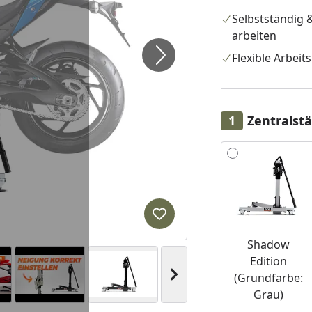
Selbstständig &
arbeiten
Flexible Arbeit
Zentralst
Alle anzeigen (2)
Produkt zur Wunschliste hi
Shadow
Edition
Nächstes Bild anzeigen
(Grundfarbe:
Grau)