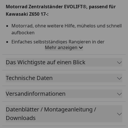
Motorrad Zentralständer EVOLIFT®, passend für
Kawasaki Z650 17-:
Motorrad, ohne weitere Hilfe, mühelos und schnell
aufbocken
Einfaches selbstständiges Rangieren in der
Mehr anzeigen
Boxengasse, Garage oder Werkstatt
4x doppelt gelagerte Rollen
Das Wichtigste auf einen Blick
Zentralständer ist in 7 Stufen höhenverstellbar;
Arbeitshöhe kann optimal eingestellt werden
Technische Daten
Ideal zum Überwintern; Fahrwerk und Reifen
werden entlastet, keine Reifenstandschäden!
Versandinformationen
Klappmechanismus, Zentralständer kann einfach
auf Rennstrecke transportiert oder platzsparend
Datenblätter / Montageanleitung /
gelagert werden
Downloads