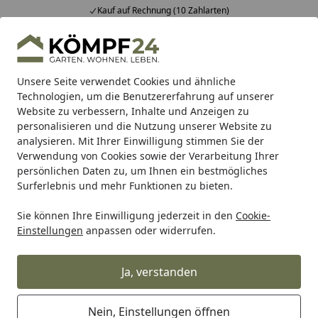
Kauf auf Rechnung (10 Zahlarten)
Alle Produkte
Mein Konto
Wunschl
Eink
Hotline
4,81
/ 5
Suchen
Unsere Seite verwendet Cookies und ähnliche
Technologien, um die Benutzererfahrung auf unserer
Website zu verbessern, Inhalte und Anzeigen zu
BTR Born to Ride
BTR Zentralständer
BTR Zentralstände
Startseite
personalisieren und die Nutzung unserer Website zu
Zentralständer EVOLIFT® für
analysieren. Mit Ihrer Einwilligung stimmen Sie der
Verwendung von Cookies sowie der Verarbeitung Ihrer
Kawasaki Z650 17-
persönlichen Daten zu, um Ihnen ein bestmögliches
Surferlebnis und mehr Funktionen zu bieten.
Sie können Ihre Einwilligung jederzeit in den
Cookie-
Einstellungen
anpassen oder widerrufen.
Ja, verstanden
Nein, Einstellungen öffnen