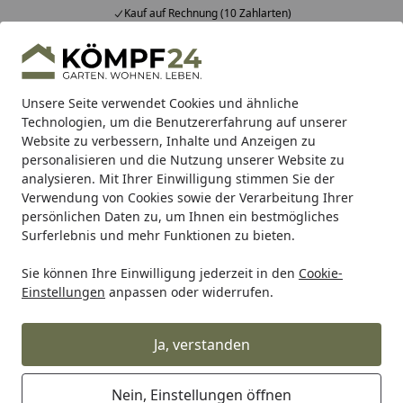
Kauf auf Rechnung (10 Zahlarten)
Alle Produkte
Mein Konto
Wunschl
Eink
Hotline
4,81
/ 5
Suchen
Unsere Seite verwendet Cookies und ähnliche
Technologien, um die Benutzererfahrung auf unserer
Website zu verbessern, Inhalte und Anzeigen zu
Auto & Zweirad
Fahrradzubehör & Fahrradbedarf
Zubeh
Startseite
personalisieren und die Nutzung unserer Website zu
Wowow Speichenreflektor silber 72
analysieren. Mit Ihrer Einwilligung stimmen Sie der
Verwendung von Cookies sowie der Verarbeitung Ihrer
Stück
persönlichen Daten zu, um Ihnen ein bestmögliches
Surferlebnis und mehr Funktionen zu bieten.
Sie können Ihre Einwilligung jederzeit in den
Cookie-
Einstellungen
anpassen oder widerrufen.
Ja, verstanden
Nein, Einstellungen öffnen