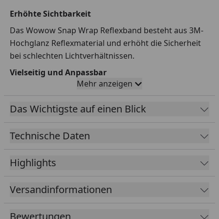
Erhöhte Sichtbarkeit
Das Wowow Snap Wrap Reflexband besteht aus 3M-
Hochglanz Reflexmaterial und erhöht die Sicherheit
bei schlechten Lichtverhältnissen.
Vielseitig und Anpassbar
Mehr anzeigen
Dank der Aufrollautomatik passt sich das Band
individuell an den Durchmesser von Arm oder Bein an
Das Wichtigste auf einen Blick
und ist perfekt für Fahrradfahrten, Laufen oder
Outdoor-Einsätze geeignet.
Technische Daten
Zertifizierung für Sicherheit
Das Reflexband ist nach CE EN 13356 zertifiziert und
Highlights
erfüllt damit die Sicherheitsstandards für persönliche
Leuchtmittel.
Versandinformationen
Bewertungen