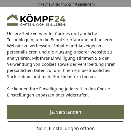
Kauf auf Rechnung (10 Zahlarten)
Alle Produkte
Mein Konto
Wunschl
Eink
Hotline
4,81
/ 5
Suchen
Unsere Seite verwendet Cookies und ähnliche
Technologien, um die Benutzererfahrung auf unserer
Website zu verbessern, Inhalte und Anzeigen zu
Auto & Zweirad
Fahrradzubehör & Fahrradbedarf
Zubeh
Startseite
personalisieren und die Nutzung unserer Website zu
Wowow Reflexband Snap Wrap gelb
analysieren. Mit Ihrer Einwilligung stimmen Sie der
Verwendung von Cookies sowie der Verarbeitung Ihrer
persönlichen Daten zu, um Ihnen ein bestmögliches
Surferlebnis und mehr Funktionen zu bieten.
Sie können Ihre Einwilligung jederzeit in den
Cookie-
Einstellungen
anpassen oder widerrufen.
Ja, verstanden
Nein, Einstellungen öffnen