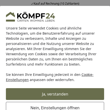
Kauf auf Rechnung (10 Zahlarten)
Alle Produkte
Mein Konto
Wunschl
Eink
Hotline
4,81
/ 5
Suchen
Unsere Seite verwendet Cookies und ähnliche
Technologien, um die Benutzererfahrung auf unserer
Website zu verbessern, Inhalte und Anzeigen zu
Grill
Grillzubehör
Grillabdeckungen
Winza Outdoor Co
Startseite
personalisieren und die Nutzung unserer Website zu
Winza Outdoor Covers Premium
analysieren. Mit Ihrer Einwilligung stimmen Sie der
Verwendung von Cookies sowie der Verarbeitung Ihrer
Abdeckhaube für Grill, 155 x 65 x
persönlichen Daten zu, um Ihnen ein bestmögliches
110 cm - Abverkauf
Surferlebnis und mehr Funktionen zu bieten.
Sie können Ihre Einwilligung jederzeit in den
Cookie-
Einstellungen
anpassen oder widerrufen.
Ja, verstanden
Nein, Einstellungen öffnen