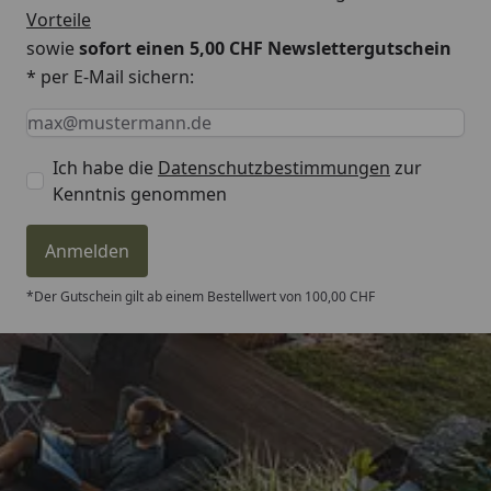
Vorteile
sowie
sofort einen 5,00 CHF Newslettergutschein
* per E-Mail sichern:
Keine Eingabe erforderlich
Eingabe erforderlich
E-Mail *
Ich habe die
Datenschutzbestimmungen
zur
Kenntnis genommen
Anmelden
*Der Gutschein gilt ab einem Bestellwert von 100,00 CHF
Trusted Shops
4,81
/ 5