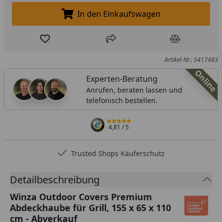
In den Einkaufswagen
In den Einkaufswagen legen
Produkt zur Wunschliste hinzufügen
Teilen
Produkt Ver
Artikel-Nr.: 5417483
Online
Experten-Beratung
Anrufen, beraten lassen und
telefonisch bestellen.
4,81
/ 5
Trusted Shops Käuferschutz
Detailbeschreibung
Winza Outdoor Covers Premium
Abdeckhaube für Grill, 155 x 65 x 110
cm - Abverkauf