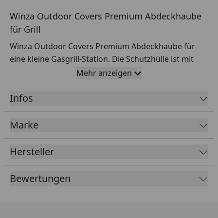
Winza Outdoor Covers Premium Abdeckhaube
für Grill
Winza Outdoor Covers Premium Abdeckhaube für
eine kleine Gasgrill-Station. Die Schutzhülle ist mit
einem Klettverschluss zum Fixieren ausgestattet.
Mehr anzeigen
Aufgrund der abschüssigen Form kann das Wasser
gut abfließen. Die Abdeckhaube besteht aus
Infos
wasserdicht beschichtetem Polypropylen in Farbe
Anthrazit.
Marke
Maße: 155 x 65 x 110 cm
Hersteller
Die angegebenen Maße sind Circa-Maße.
Bewertungen