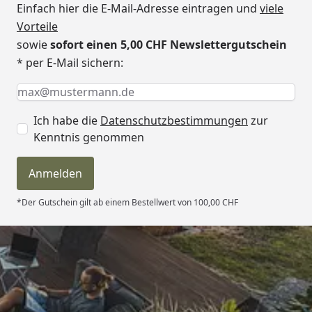
x Tiefe)
Einfach hier die E-Mail-Adresse eintragen und
viele
Vorteile
Innenmaß (Breite
179 x 162 x 197 cm
sowie
sofort einen 5,00 CHF Newslettergutschein
x Tiefe x Höhe)
* per E-Mail sichern:
Höhe
205 cm
Keine Eingabe erforderlich
Eingabe erforderlich
E-Mail *
Mindestraumhöhe
220 cm
Ich habe die
Datenschutzbestimmungen
zur
Umbauter Raum
6,54 m²
Kenntnis genommen
Grundfläche
3,21 m²
Anmelden
Wandstärke
45 mm
*Der Gutschein gilt ab einem Bestellwert von 100,00 CHF
Material
Ausgesuchtes nordisches
Holz
Ausführung
Naturbelassen
Trusted Shops
Tür
Optional stehen Ihnen 2
4,81
/ 5