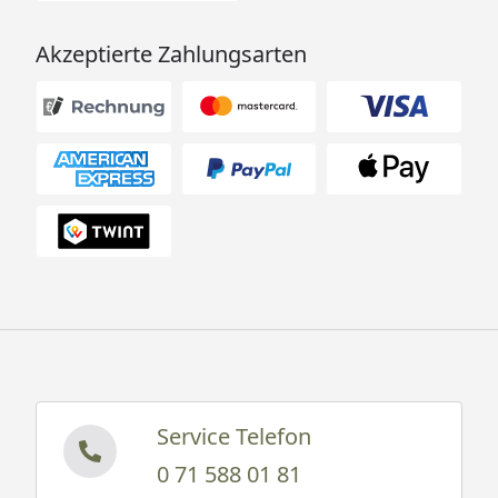
und Fensterelement" 1
großes Panoramafenster
Akzeptierte Zahlungsarten
aus Sicherheitsglas in
moderner Graphit-Optik
inklusive
Grundausstattung
2 stabile Liegen (55 x 178,5
cm)
2 Kopfstützen
1 Ofenschutzgitter aus
Fichtenholz
1 hygienische Bodenmatte
Ofen
Sie haben die Wahl aus
folgenden Ofensets (alle
Sets enthalten Saunasteine
sowie eine Steuerung):
Service Telefon
0 71 588 01 81
Klassischer Saunaofen 7,5