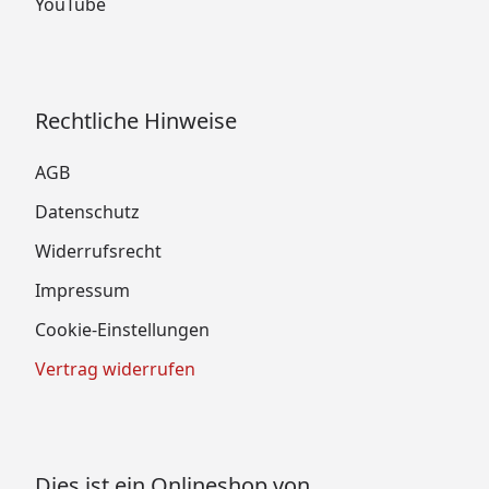
YouTube
Dampfbadfunktion inkl. Steuergerät
(Ofenset 7)
Kompakt-Saunaofen 5,4 kW mit integrierter
Steuerung (Ofenset 10)
Rechtliche Hinweise
Weka MH-Sauna Bergen 1.8 - Technische
AGB
Daten
Datenschutz
Widerrufsrecht
Impressum
Cookie-Einstellungen
Vertrag widerrufen
Dies ist ein Onlineshop von