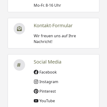
kW mit Steuergerät
Mo-Fr. 8-16 Uhr
(Ofenset 3)
BioAktiv Saunaofen 7,5 kW
mit Dampfbadfunktion inkl.
Kontakt-Formular
Steuergerät (Ofenset 7)
Wir freuen uns auf Ihre
Kompakt-Saunaofen 5,4 kW
Nachricht!
mit integrierter Steuerung
(Ofenset 10)
Social Media
Silikonkabelbedarf
Für den Anschluss des
Saunaofens an den
Facebook
Starkstrom-Hausanschluss
Instagram
wird ein 5 x 2,5 mm²
Silikonkabel benötigt
Pinterest
(optional erhältlich – siehe
Reiter 'Zubehör').
YouTube