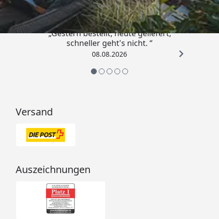
Türen zur Auswahl:
Traditionelle Massivholztüre
mit Glaseinsatz und
„Gestern bestellt, heute geliefert,
Sicherheitsrollverschluss
schneller geht's nicht. “
oder
08.08.2026
Exklusive Ganzglastür in
Graphit-Optik mit 2-Punkt-
Magnetverschluss und
Beschlägen in matt-chrom
Design
Versand
beide rechts oder links
anschlagbar
Türgriff
Ergonomisch geformt aus
Sauna-Spezialholz
Auszeichnungen
(Massivholztüre)
Premium Edelstahlgriff
(Ganzglastüre)
Fenster
Bei Variante "Ganzglastür