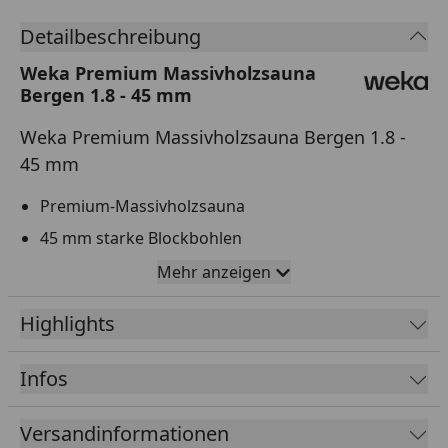
Detailbeschreibung
Weka Premium Massivholzsauna
Bergen 1.8 - 45 mm
Weka Premium Massivholzsauna Bergen 1.8 -
45 mm
Premium-Massivholzsauna
45 mm starke Blockbohlen
Exklusive Ganzglastür in Graphit-Optik bzw.
Mehr anzeigen
Holztür mit Lichtausschnitt, rechts oder links
anschlagbar
Highlights
Ein Panorama Fensterelement ist optional
erhältlich
Infos
Inklusive Ofenschutz und Bodenmatte
Versandinformationen
Mindestraumhöhe: 220 cm