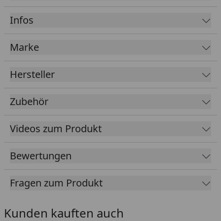
2 x 55 cm tiefe, stabile Liegen
Infos
2 Kopfstützen
Mildes, würziges Saunaklima
Marke
Besonders hohe Stabilität und Wärmedämmung
Hersteller
Auswahl aus verschiedenen Ofensets inkl. Zubehör
möglich
Zubehör
Tipp: Unter folgendem
Link
finden Sie unseren
Kaufberater
, der Ihnen erklärt, welches Zubehör
für Ihren Saunakauf erforderlich ist und welches
Videos zum Produkt
Zubehör Sie optional wählen können, um ein
optimales Saunaerlebnis zu erhalten.
Bewertungen
Bei dieser Sauna kann das
Weka Energiesparset
zur Volumenverkleinerung
verwendet werden.
Fragen zum Produkt
Durch das Set wird eine
geringere Ofenleistung
sowie eine
kürzere Aufheizzeit
benötigt um die
Kunden kauften auch
Sauna optimal zu beheizen und saunagerechte