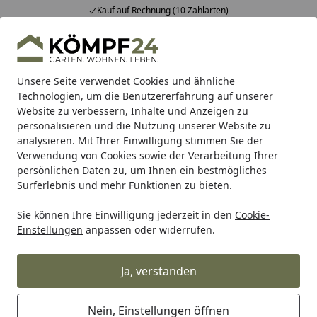
Kauf auf Rechnung (10 Zahlarten)
Alle Produkte
Mein Konto
Wunschl
Eink
Hotline
4,81
/ 5
Suchen
Unsere Seite verwendet Cookies und ähnliche
Technologien, um die Benutzererfahrung auf unserer
Website zu verbessern, Inhalte und Anzeigen zu
Sauna: Wellness für alle Sinne
Innensauna
Massivholz
Startseite
personalisieren und die Nutzung unserer Website zu
Weka Premium Massivholzsauna
analysieren. Mit Ihrer Einwilligung stimmen Sie der
Verwendung von Cookies sowie der Verarbeitung Ihrer
Bergen 1.8 - 45 mm
persönlichen Daten zu, um Ihnen ein bestmögliches
Surferlebnis und mehr Funktionen zu bieten.
5
(1 Bewertung)
Sie können Ihre Einwilligung jederzeit in den
Cookie-
Einstellungen
anpassen oder widerrufen.
Ja, verstanden
Nein, Einstellungen öffnen