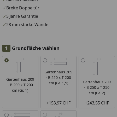
Aktion: Bei Bestellung dieses Gartenhauses erhalten
Breite Doppeltür
Sie 50% Rabatt auf die
Dachschindeln
. Der Rabatt
5 Jahre Garantie
wird im Warenkorb automatisch abgezogen.
28 mm starke Wände
Grundfläche wählen
Alle anzeigen (5)
Gartenhaus 209
- B 250 x T 200
Gartenhaus 209
Gartenhaus 209
cm (Gr. 1,5)
- B 200 x T 200
- B 250 x T 250
cm (Gr. 1)
cm (Gr. 2)
+153,97 CHF
+243,55 CHF