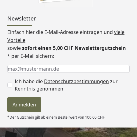
den farbigen Varianten
unbehandelt
Newsletter
Dachschindelbedarf
3 Pakete (Gr. 1)
4 Pakete (Gr. 1,5)
Einfach hier die E-Mail-Adresse eintragen und
viele
4 Pakete (Gr. 2)
Vorteile
5 Pakete (Gr. 2,5)
sowie
sofort einen 5,00 CHF Newslettergutschein
6 Pakete (Gr. 3)
* per E-Mail sichern:
(optional erhältlich - siehe
Keine Eingabe erforderlich
Eingabe erforderlich
E-Mail *
Reiter "Zubehör")
Dachrinnenbedarf
Kunststoff Dachrinnenset
Ich habe die
Datenschutzbestimmungen
zur
mit Fallrohren
Kenntnis genommen
Set 420 A (Gr. 1+1,5)
Set 421Ax (Gr. 2+2,5)
Anmelden
Set 422A (Gr. 3)
(optional erhältlich - siehe
*Der Gutschein gilt ab einem Bestellwert von 100,00 CHF
Reiter "Zubehör")
Blendenbedarf zur
4 Stück (alle Größen)