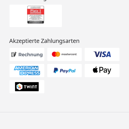
Festpreis
Weitere Informationen
Optionale Erweiterungen (siehe Reiter "Zubehör"):
Dachschindeln
Akzeptierte Zahlungsarten
Fußboden
Dachrinne
Schleppdach und Anbauschrank
Anbauschuppen
Zusatz- Tür
Zusatz- Fenster
Fensterladen
Blumenkasten
Weka Terrassendielen Komplett-Bausatz