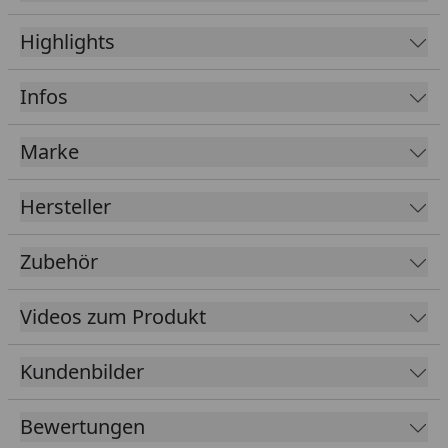
300 x 300 cm (Gr. 3)
Highlights
16 mm starke Dachbretter ohne Dachbelag
Rahmen-Doppeltür (143 cm x 174 cm)
Infos
Zylinderschloss mit 3 Schlüsseln
Sämtliche Holzteile aus nordischem Fichtenholz
Marke
Ausführung: Naturbelassen, hellgrau, graphitgrau
Hersteller
Unterkonstruktion aus imprägnierten Balken
Aktion: Bei Bestellung dieses Gartenhauses
Zubehör
erhalten Sie 50% Rabatt auf die
Dachschindeln
.
Der Rabatt wird im Warenkorb automatisch
Videos zum Produkt
abgezogen.
Tipp: Unter folgendem
Link
finden Sie unseren
Kundenbilder
Kaufberater
, der Ihnen erklärt, welches Zubehör
für Ihren Gartenhauskauf erforderlich ist und
welches Zubehör Sie optional wählen können.
Bewertungen