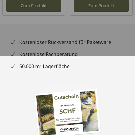
Blockbohlenweise,
Zum Produkt
Zum Produkt
Stecksystem
Dachüberstande
Vorne: 20 cm, 50 cm (bei
Gr. 3), hinten: 10 cm,
Seiten: ca. 16,5 cm
Kostenloser Rückversand für Paketware
Firsthöhe
239 cm (Gr. 1+1,5)
Kostenlose Fachberatung
250 cm (Gr. 2+2,5)
261 cm (Gr. 3)
50.000 m² Lagerfläche
Seitenwandhöhe
198 cm
Tür
1 Rahmen-Doppeltür
Lichtes Maß Türöffnung
154 x 180 cm
Ausführung
Naturbelassen, hellgrau,
graphitgrau
Der Innenraum bleibt bei