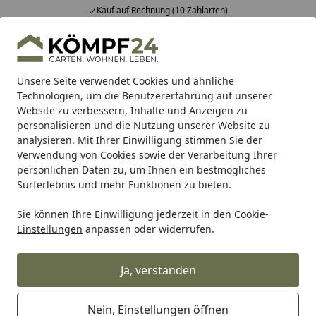
Kauf auf Rechnung (10 Zahlarten)
Alle Produkte
Mein Konto
Wunschl
Eink
Hotline
4,81
/ 5
Suchen
Unsere Seite verwendet Cookies und ähnliche
Technologien, um die Benutzererfahrung auf unserer
Website zu verbessern, Inhalte und Anzeigen zu
Alles für den Garten
Gartenhaus
Gartenhäuser Holz
W
Startseite
personalisieren und die Nutzung unserer Website zu
Weka Gartenhaus 209 - 28 mm
analysieren. Mit Ihrer Einwilligung stimmen Sie der
Verwendung von Cookies sowie der Verarbeitung Ihrer
persönlichen Daten zu, um Ihnen ein bestmögliches
Surferlebnis und mehr Funktionen zu bieten.
Sie können Ihre Einwilligung jederzeit in den
Cookie-
Einstellungen
anpassen oder widerrufen.
Ja, verstanden
Nein, Einstellungen öffnen