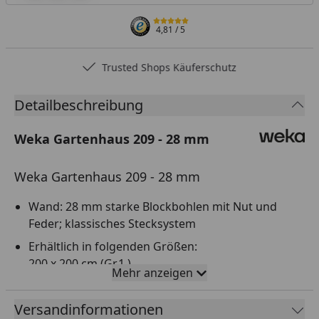
4,81
/ 5
Trusted Shops Käuferschutz
Detailbeschreibung
Weka Gartenhaus 209 - 28 mm
Weka Gartenhaus 209 - 28 mm
Wand: 28 mm starke Blockbohlen mit Nut und
Feder; klassisches Stecksystem
Erhältlich in folgenden Größen:
200 x 200 cm (Gr.1 )
Mehr anzeigen
250 x 200 cm (Gr. 1,5)
250 x 250 cm (Gr. 2)
Versandinformationen
300 x 250 cm (Größe 2,5)