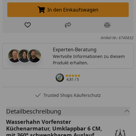
In den Einkaufswagen
In den Einkaufswagen legen
Produkt zur Wunschliste hinzufügen
Teilen
Produkt Ver
Artikel-Nr.: 6740832
Experten-Beratung
Wertvolle Informationen zu diesem
Produkt erhalten.
4,81
/ 5
Trusted Shops Käuferschutz
Detailbeschreibung
Wasserhahn Vorfenster
Küchenarmatur, Umklappbar 6 CM,
mit 360° schwenkbarem Auslauf,