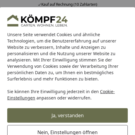
Kauf auf Rechnung (10 Zahlarten)
Alle Produkte
Mein Konto
Wunschl
Eink
Hotline
4,81
/ 5
Suchen
Unsere Seite verwendet Cookies und ähnliche
Technologien, um die Benutzererfahrung auf unserer
Website zu verbessern, Inhalte und Anzeigen zu
Vizio
Vorfensterarmatur
Wasserhahn Vorfenster Küchena
Startseite
personalisieren und die Nutzung unserer Website zu
Wasserhahn Vorfenster
analysieren. Mit Ihrer Einwilligung stimmen Sie der
Verwendung von Cookies sowie der Verarbeitung Ihrer
Küchenarmatur, Umklappbar 6 CM,
persönlichen Daten zu, um Ihnen ein bestmögliches
mit 360° schwenkbarem Auslauf,
Surferlebnis und mehr Funktionen zu bieten.
abnehmbare 2 strahl Handbrause,
Sie können Ihre Einwilligung jederzeit in den
Cookie-
Verchromt / Grau
Einstellungen
anpassen oder widerrufen.
Ja, verstanden
Nein, Einstellungen öffnen