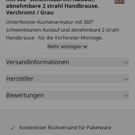
abnehmbare 2 strahl Handbrause,
Verchromt / Grau
Unterfenster-Küchenarmatur mit 360°
schwenkbarem Auslauf und abnehmbare 2 strahl
Handbrause - für die Vorfenster-Montage.
Abschwenkbarer Auslauf, der es erlaubt, eine Höhe
Mehr anzeigen
von nur knapp 6 cm zu erreichen
Versandinformationen
Auslauf um 360° schwenkbar.
Flex-Schlauch aus Silikon mit höchstem
Hersteller
Hygieneanspruch - Grosser Aktionsradius von ca.
60 cm durch die Schlauchbrause.
Bewertungen
Hochwertige keramische Standard-Mischpatrone,
Durchmesser 35 mm
Bedien-Hebel: rechts.
Messing nach Umweltbundesamt UBA Liste und
Kostenloser Rückversand für Paketware
nach DIN EN 50930 Teil 6.