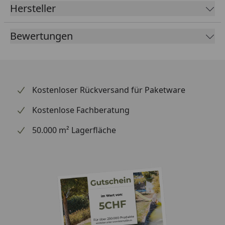
Hersteller
Bedien-Hebel: rechts.
Messing nach Umweltbundesamt UBA Liste und
Bewertungen
nach DIN EN 50930 Teil 6.
Bohr/Hahnloch der Spüle: 35mm.
Empfohlener Arbeitsdruck: min. 1,5bar - max
4,5bar / Empfohlene Wassertemperatur: min. 5°C -
Kostenloser Rückversand für Paketware
max 65°C
Hochwertige Verchromung für lange anhaltenden
Kostenlose Fachberatung
Glanz!
50.000 m² Lagerfläche
Extra lange Panzerflex Anschluss-Schläuche: 450 mm
mit 3/8" Mutter und eingesetzter 3/8" Dichtung um
die Installation zu vereinfachen. Die Panzerflex
Anschluss-Schläuche sind DVGW KTW A1 zertifiziert.
Fixierset der Armatur Typ "FIX&LOCK" um diese
bombenfest auf Ihrer Spüle zu montieren. Dank
unserer Technik können sie von Hand die Fixier-