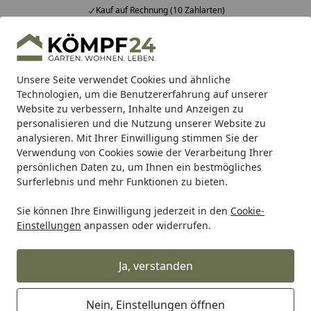
Kauf auf Rechnung (10 Zahlarten)
Alle Produkte
Mein Konto
Wunschl
Eink
Hotline
4,81
/ 5
Suchen
Unsere Seite verwendet Cookies und ähnliche
Technologien, um die Benutzererfahrung auf unserer
Website zu verbessern, Inhalte und Anzeigen zu
Vizio
Vorfensterarmatur
Wasserhahn Vorfenster Küchen
Startseite
personalisieren und die Nutzung unserer Website zu
Wasserhahn Vorfenster
analysieren. Mit Ihrer Einwilligung stimmen Sie der
Verwendung von Cookies sowie der Verarbeitung Ihrer
Küchenarmatur, Umklappbar 4,5
persönlichen Daten zu, um Ihnen ein bestmögliches
CM, mit 360° schwenkbarem U-
Surferlebnis und mehr Funktionen zu bieten.
Auslauf, Verchromt
Sie können Ihre Einwilligung jederzeit in den
Cookie-
Einstellungen
anpassen oder widerrufen.
Ja, verstanden
Nein, Einstellungen öffnen