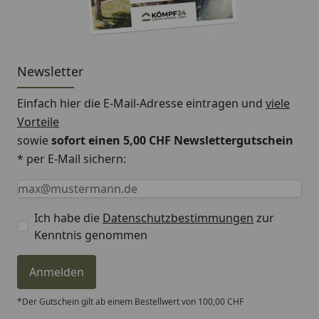
Mutter fixieren und anschließend mit einem ganz
normalen Kreuzschlitz-Schraubendreher die Armatur
befestigen.
Newsletter
Alle Fette, Schmierfette und verwendeten Materialien
sind lebensmitteltauglich. Sämtliche Komponenten
Einfach hier die E-Mail-Adresse eintragen und
viele
entsprechen der ISO EN DIN 200-Norm für
Vorteile
Armaturen im Trinkwassergebrauch.
sowie
sofort einen 5,00 CHF Newslettergutschein
TECHNISCHE BESONDERHEITEN
* per E-Mail sichern:
SICHERUNGSRINGE: Nie wieder instabile
Keine Eingabe erforderlich
Eingabe erforderlich
E-Mail *
Hahnausläufe! Mittels der beiden
Lebensmittelechter PE Kunsstoff-Sicherungsringe
Ich habe die
Datenschutzbestimmungen
zur
sitzt der Auslauf senkrecht fest, hat aber
Kenntnis genommen
genügend Spielraum, um sich leicht drehen zu
lassen. Auch die O-Ringe werden weniger
Anmelden
abgenutzt. Das gewährleistet eine hohe
Langlebigkeit Ihrer Armatur.
*Der Gutschein gilt ab einem Bestellwert von 100,00 CHF