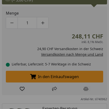
(– 5,00 CHF)
Menge
Produktmenge um eins verringern
Produktmenge manuell eingeben
Produktmenge um eins erhöhen
248,11 CHF
inkl. 8,1% MwSt.
24,90 CHF Versandkosten in der Schweiz
Versandkosten nach Menge und Land
Lieferbar, Lieferzeit: 5-7 Werktage in die Schweiz
In den Einkaufswagen
In den Einkaufswagen legen
Produkt zur Wunschliste hinzufügen
Teilen
Produkt Ver
Artikel-Nr.: 6740962
Experten-Beratung