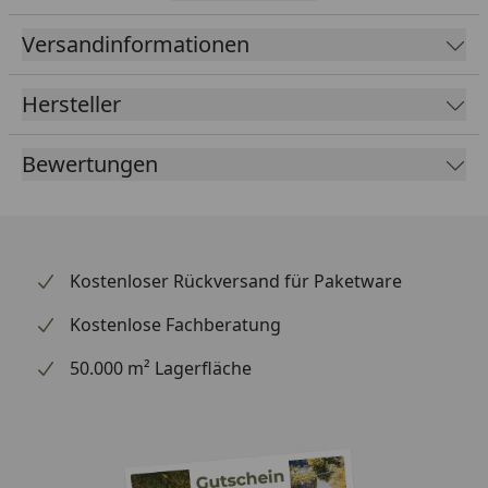
Auslauf um 360° schwenkbar.
Hochwertige keramische Standard-Mischpatrone,
Versandinformationen
Durchmesser 25 mm
Hersteller
Bedien-Hebel: rechts.
Messing nach Umweltbundesamt UBA Liste und
Bewertungen
nach DIN EN 50930 Teil 6.
Bohr/Hahnloch der Spüle: 35mm.
Empfohlener Arbeitsdruck: min. 1,5bar - max
4,5bar / Empfohlene Wassertemperatur: min. 5°C -
Kostenloser Rückversand für Paketware
max 65°C
Hochwertige Verchromung für lange anhaltenden
Kostenlose Fachberatung
Glanz!
50.000 m² Lagerfläche
Extra lange Panzerflex Anschluss-Schläuche: 450 mm
mit 3/8" Mutter und eingesetzter 3/8" Dichtung um
die Installation zu vereinfachen. Die Panzerflex
Anschluss-Schläuche sind DVGW KTW A1 zertifiziert.