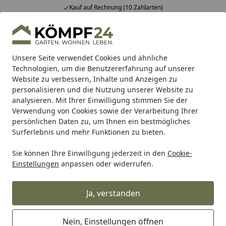
Kauf auf Rechnung (10 Zahlarten)
Alle Produkte
Mein Konto
Wunschl
Eink
Hotline
4,81
/ 5
Suchen
Unsere Seite verwendet Cookies und ähnliche
Technologien, um die Benutzererfahrung auf unserer
Website zu verbessern, Inhalte und Anzeigen zu
Vizio
Vorfensterarmatur
Wasserhahn Vorfenster Küchena
Startseite
personalisieren und die Nutzung unserer Website zu
Wasserhahn Vorfenster
analysieren. Mit Ihrer Einwilligung stimmen Sie der
Verwendung von Cookies sowie der Verarbeitung Ihrer
Küchenarmatur, Umklappbar 4,5
persönlichen Daten zu, um Ihnen ein bestmögliches
CM, mit 360° schwenkbarem L-
Surferlebnis und mehr Funktionen zu bieten.
Auslauf, Verchromt
Sie können Ihre Einwilligung jederzeit in den
Cookie-
Einstellungen
anpassen oder widerrufen.
Ja, verstanden
Nein, Einstellungen öffnen