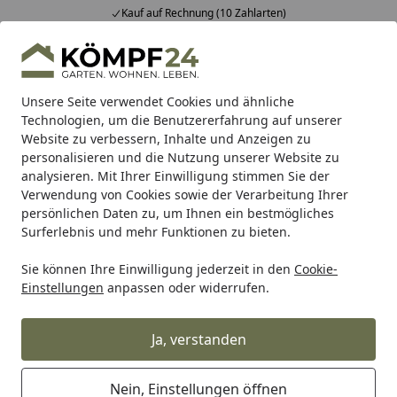
Kauf auf Rechnung (10 Zahlarten)
Alle Produkte
Mein Konto
Wunschl
Eink
Hotline
4,81
/ 5
Suchen
Unsere Seite verwendet Cookies und ähnliche
Technologien, um die Benutzererfahrung auf unserer
Website zu verbessern, Inhalte und Anzeigen zu
Zaun
Sichtschutzzaun
BPC & WPC Sichtschutz Zäune
Startseite
personalisieren und die Nutzung unserer Website zu
TraumGarten SYSTEM NEO
analysieren. Mit Ihrer Einwilligung stimmen Sie der
Verwendung von Cookies sowie der Verarbeitung Ihrer
PLATINUM Zaun-Set 1840 x 1780
persönlichen Daten zu, um Ihnen ein bestmögliches
mm
Surferlebnis und mehr Funktionen zu bieten.
5
(1 Bewertung)
Sie können Ihre Einwilligung jederzeit in den
Cookie-
Einstellungen
anpassen oder widerrufen.
Ja, verstanden
Nein, Einstellungen öffnen