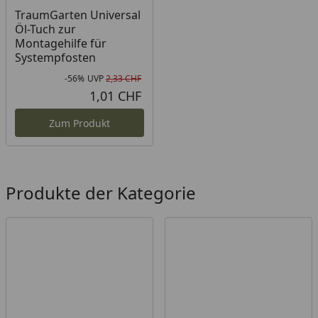
TraumGarten Dekorprofile/-gitter
TraumGarten Universal
Öl-Tuch zur
TraumGarten Lichtleiste
Montagehilfe für
Systempfosten
Diese Artikel finden Sie im Zubehör Reiter.
-56%
UVP
2,33 CHF
Rabatt in Prozent
Ursprünglicher Preis
1,01 CHF
Aktueller Preis
Zum Produkt
Produkte der Kategorie