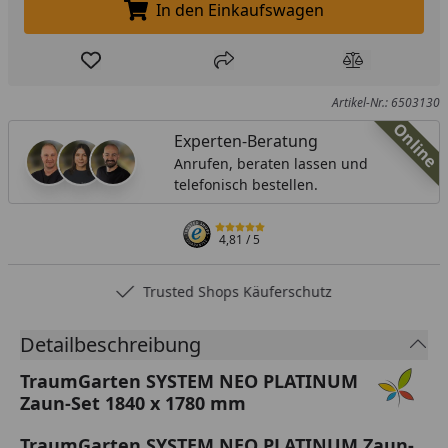
In den Einkaufswagen
In den Einkaufswagen legen
Produkt zur Wunschliste hinzufügen
Teilen
Produkt Ver
Artikel-Nr.: 6503130
Online
Experten-Beratung
Anrufen, beraten lassen und
telefonisch bestellen.
4,81
/ 5
Trusted Shops Käuferschutz
Detailbeschreibung
TraumGarten SYSTEM NEO PLATINUM
Zaun-Set 1840 x 1780 mm
TraumGarten SYSTEM NEO PLATINUM Zaun-