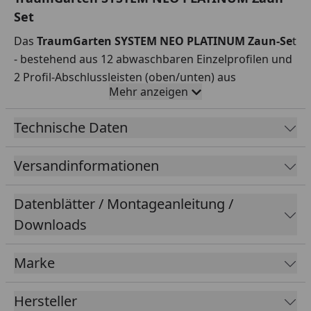
Set
Das
TraumGarten SYSTEM NEO PLATINUM Zaun-Se
t
- bestehend aus 12 abwaschbaren Einzelprofilen und
2 Profil-Abschlussleisten (oben/unten) aus
Mehr anzeigen
Aluminium. Eine zusätzliche Ummantelung des
Materials sorgt für eine höhere Fleckenresistenz,
Technische Daten
ebenfalls ist das WPC wasserabweisender als sonst.
Entdecken Sie die moderne Variante mit neuer,
Versandinformationen
rhombusförmiger Profilierung für stilvolle Akzente
und optimale Funktionalität.
Datenblätter / Montageanleitung /
Material:
WPC co-extrudiert
Downloads
Breite:
1780 mm
Höhe:
1840 mm
Marke
Farben
: Anthrazit, Braun, Taupe-Grau, Lärche
Bei naturfaserverstärkten Holzwerkstoffen wie WPC
Hersteller
sind Farbunterschiede typisch und können