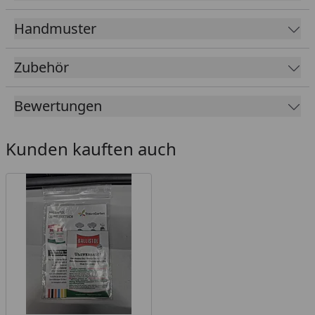
produktions- und chargenbedingt schwanken.
Handmuster
Was benötige ich für einen reibungslosen Aufbau?
Zubehör
Steckpfosten Basic (Zaunfelder werden einfach in
Pfosten geschoben und ineinander gesteckt)
Bewertungen
Bodenbefestigung Steckpfosten (die Pfosten
können einbetoniert oder mithilfe des
"TraumGarten Verbundanker-Set für 2
Kunden kauften auch
Aufschraubpfosten" aufgeschraubt werden)
Für die Montage von Zaunfeldern an Torpfosten,
Wänden, Carports, etc: "TraumGarten SYSTEM U-
Montageprofil"
Bei Kombinationen mit SYSTEM GLAS- und BOARD-
Elementen verwenden Sie bitte die "TraumGarten
SYSTEM Klemmpfosten" + Zubehör
Optional