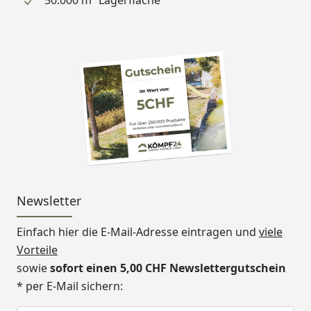
50.000 m² Lagerfläche
Newsletter
Einfach hier die E-Mail-Adresse eintragen und
viele
Vorteile
sowie
sofort einen 5,00 CHF Newslettergutschein
* per E-Mail sichern:
Keine Eingabe erforderlich
Eingabe erforderlich
E-Mail *