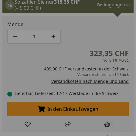
So zahlen Sie nur
318,35 CHF
Bedingungen
(– 5,00 CHF)
Menge
Produktmenge um eins verringern
Produktmenge manuell eingeben
Produktmenge um eins erhöhen
323,35 CHF
inkl. 8,1% MwSt.
499,00 CHF Versandkosten in der Schweiz
Versandkostenfrei ab 19 Stück
Versandkosten nach Menge und Land
Lieferbar, Lieferzeit: 12-17 Werktage in die Schweiz
In den Einkaufswagen
In den Einkaufswagen legen
Produkt zur Wunschliste hinzufügen
Teilen
Produkt Ver