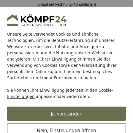
Kauf auf Rechnung (10 Zahlarten)
Alle Produkte
Mein Konto
Wunschl
Eink
Hotline
4,81
/ 5
Suchen
Unsere Seite verwendet Cookies und ähnliche
Technologien, um die Benutzererfahrung auf unserer
Website zu verbessern, Inhalte und Anzeigen zu
Zaun
Sichtschutzzaun
Glas Sichtschutz Zäune
TraumGa
Startseite
personalisieren und die Nutzung unserer Website zu
TraumGarten System Glas ALPHA
analysieren. Mit Ihrer Einwilligung stimmen Sie der
Verwendung von Cookies sowie der Verarbeitung Ihrer
1200 x 1800 mm
persönlichen Daten zu, um Ihnen ein bestmögliches
Surferlebnis und mehr Funktionen zu bieten.
Sie können Ihre Einwilligung jederzeit in den
Cookie-
Einstellungen
anpassen oder widerrufen.
Ja, verstanden
Nein, Einstellungen öffnen