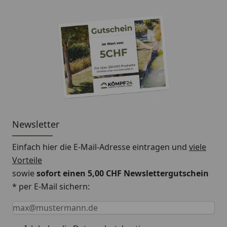
Pfostenträger (+Verbundanker-Set zum
Aufschrauben)
Optionales Zubehör:
Edelstahl-Ummantelung für die Klemmpfosten
TraumGarten System Windanker
Newsletter
Einfach hier die E-Mail-Adresse eintragen und
viele
Vorteile
sowie
sofort einen 5,00 CHF Newslettergutschein
* per E-Mail sichern:
Keine Eingabe erforderlich
Eingabe erforderlich
E-Mail *