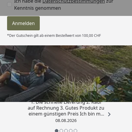
Ich habe die
Datenschutzbestimmungen
zur
Kenntnis genommen
Anmelden
*Der Gutschein gilt ab einem Bestellwert von 100,00 CHF
Trusted Shops
4,81
/ 5
„Besonders gut gefallen hat mir :
1. Die schnelle Lieferung 2. Kauf
auf Rechnung 3. Gutes Produkt zu
einem günstigen Preis Ich bin mit
der Kaufabwicklung sehr
08.08.2026
zufrieden. Vielen Dank!“