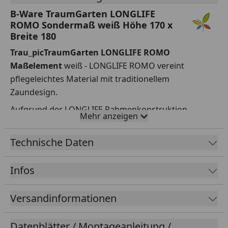
B-Ware TraumGarten LONGLIFE
ROMO Sondermaß weiß Höhe 170 x
Breite 180
Trau_picTraumGarten LONGLIFE ROMO
Maßelement
weiß - LONGLIFE ROMO vereint
pflegeleichtes Material mit traditionellem
Zaundesign.
Aufgrund der LONGLIFE Rahmenkonstruktion
Mehr anzeigen
unterscheiden sich die Seiten der LONGLIFE
Zaunelemente.
Technische Daten
Auf der Sichtseite wird ein volles Rahmenprofil
verwendet. Die Rückseite hingegen weist ein
Infos
schmaleres Rahmenprofil und eine zusätzliche
Klemmleiste auf.
Versandinformationen
Diese Produkteigenschaft ist für den Verlauf Ihrer
Zaunanlage, insbesondere bei den
Datenblätter / Montageanleitung /