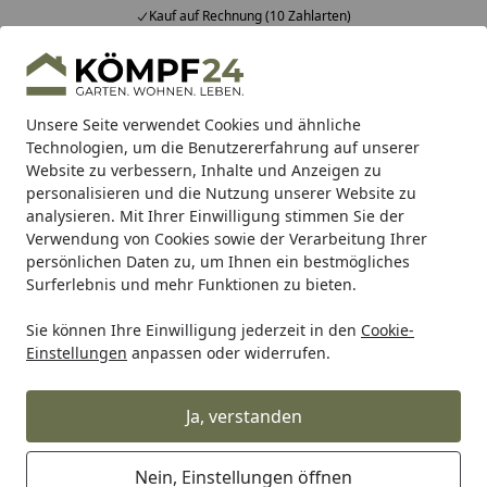
Kauf auf Rechnung (10 Zahlarten)
Alle Produkte
Mein Konto
Wunschl
Eink
Hotline
4,81
/ 5
Suchen
Unsere Seite verwendet Cookies und ähnliche
Technologien, um die Benutzererfahrung auf unserer
Website zu verbessern, Inhalte und Anzeigen zu
Sales & Angebote
Gartenzäune günstig im Angebot
Sic
Startseite
personalisieren und die Nutzung unserer Website zu
B-Ware TraumGarten LONGLIFE
analysieren. Mit Ihrer Einwilligung stimmen Sie der
Verwendung von Cookies sowie der Verarbeitung Ihrer
ROMO Sondermaß weiß Höhe 170 x
persönlichen Daten zu, um Ihnen ein bestmögliches
Breite 180
Surferlebnis und mehr Funktionen zu bieten.
Sie können Ihre Einwilligung jederzeit in den
Cookie-
Einstellungen
anpassen oder widerrufen.
Ja, verstanden
Nein, Einstellungen öffnen