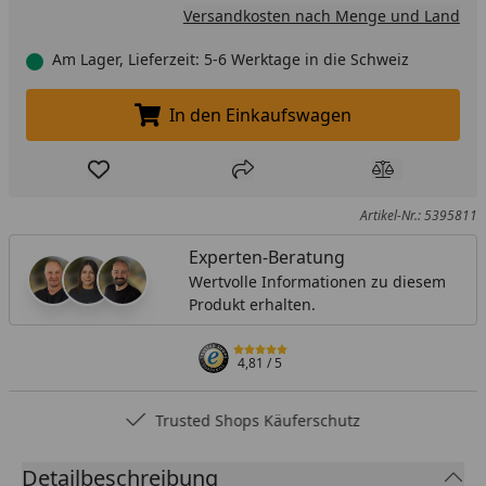
Versandkosten nach Menge und Land
Am Lager, Lieferzeit: 5-6 Werktage in die Schweiz
In den Einkaufswagen
In den Einkaufswagen legen
Produkt zur Wunschliste hinzufügen
Teilen
Produkt Ver
Artikel-Nr.: 5395811
Experten-Beratung
Wertvolle Informationen zu diesem
Produkt erhalten.
4,81
/ 5
Trusted Shops Käuferschutz
Detailbeschreibung