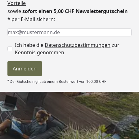
Vorteile
sowie
sofort einen 5,00 CHF Newslettergutschein
* per E-Mail sichern:
Keine Eingabe erforderlich
Eingabe erforderlich
E-Mail *
Ich habe die
Datenschutzbestimmungen
zur
Kenntnis genommen
Anmelden
*Der Gutschein gilt ab einem Bestellwert von 100,00 CHF
Trusted Shops
4,81
/ 5