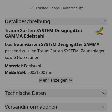
Trusted Shops Käuferschutz
Detailbeschreibung
TraumGarten SYSTEM Designgitter
GAMMA Edelstahl
Das
TraumGarten SYSTEM Designgitter GAMMA
-
passend zu allen TraumGarten SYSTEM Zaunanlagen
sowie Holzzäunen.
Material
: Edelstahl
Maße BxH:
600x1800 mm
Mehr anzeigen
2 Klemmleisten aus Edelstahl für die Montage am
Pfosten BASIC und am Klemmpfosten sind im
Technische Daten
Lieferumfang enthalten.
Zur Befestigung an den TraumGarten Metallpfosten
Versandinformationen
wird das TraumGarten U-Montageprofil benötigt.