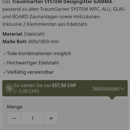
Das
TraumGarten SYSTEM Designgitter GAMMA
-
passend zu allen TraumGarten SYSTEM WPC, ALU, GLAS-
und BOARD-Zaunanlagen sowie Holzzäunen.
Inklusive 2 Klemmleisten aus Edelstahl.
Material
: Edelstahl
Maße BxH:
600x1800 mm
Tolle Kombinationen möglich
Hochwertiger Edelstahl
Vielfältig verwendbar
So zahlen Sie nur
337,50 CHF
Bedingungen
(– 5,00 CHF)
Menge
Produktmenge um eins verringern
Produktmenge manuell eingeben
Produktmenge um eins erhöhen