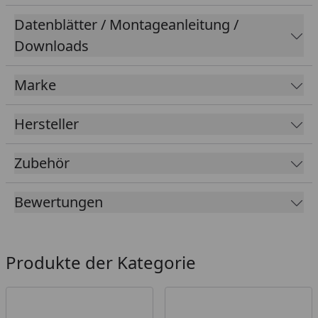
Achtung! Die Montage des Designgitters an den
Datenblätter / Montageanleitung /
SYSTEM Eckpfosten, also Eck-Klemmpfosten und Eck-
Downloads
Steckpfosten, ist nicht möglich.
Marke
Hersteller
Zubehör
Bewertungen
Produkte der Kategorie