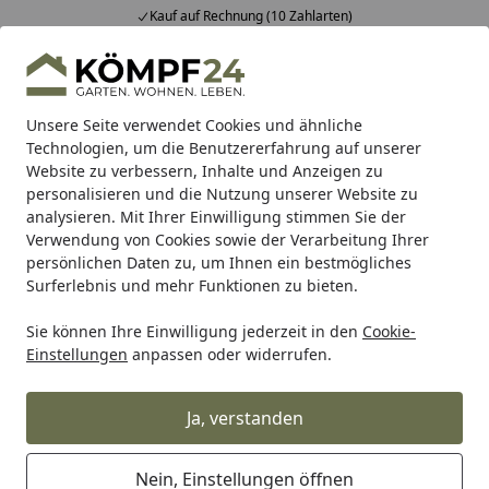
Kauf auf Rechnung (10 Zahlarten)
Alle Produkte
Mein Konto
Wunschl
Eink
Hotline
4,81
/ 5
Suchen
Unsere Seite verwendet Cookies und ähnliche
Technologien, um die Benutzererfahrung auf unserer
Website zu verbessern, Inhalte und Anzeigen zu
Zaun
Sichtschutzzaun
BPC & WPC Sichtschutz Zäune
Startseite
personalisieren und die Nutzung unserer Website zu
TraumGarten SYSTEM Designgitter
analysieren. Mit Ihrer Einwilligung stimmen Sie der
Verwendung von Cookies sowie der Verarbeitung Ihrer
GAMMA Edelstahl
persönlichen Daten zu, um Ihnen ein bestmögliches
Surferlebnis und mehr Funktionen zu bieten.
Sie können Ihre Einwilligung jederzeit in den
Cookie-
Einstellungen
anpassen oder widerrufen.
Ja, verstanden
Nein, Einstellungen öffnen