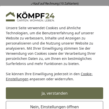
Fachberatung & individuelle Angebote
Alle Produkte
Mein Konto
Wunschl
Eink
Hotline
4,81
/ 5
Suchen
Unsere Seite verwendet Cookies und ähnliche
Technologien, um die Benutzererfahrung auf unserer
Website zu verbessern, Inhalte und Anzeigen zu
Traumgarten Zaunkonfigurator
Startseite
personalisieren und die Nutzung unserer Website zu
Traumgarten Zaunkonfigurator
analysieren. Mit Ihrer Einwilligung stimmen Sie der
Verwendung von Cookies sowie der Verarbeitung Ihrer
Lesezeit: 2 min.
persönlichen Daten zu, um Ihnen ein bestmögliches
Erstellt am: 16.10.2020
Surferlebnis und mehr Funktionen zu bieten.
Sie können Ihre Einwilligung jederzeit in den
Cookie-
Achtung!
Der Traumgarten Zaunkonfigurator
Einstellungen
anpassen oder widerrufen.
befindet sich derzeit im Umbau und steht
vorübergehend nicht zur Verfügung.
Ja, verstanden
Wenn Sie einen individuell konfigurierten Zaun
der Marke Traumgarten wünschen, helfen
Nein, Einstellungen öffnen