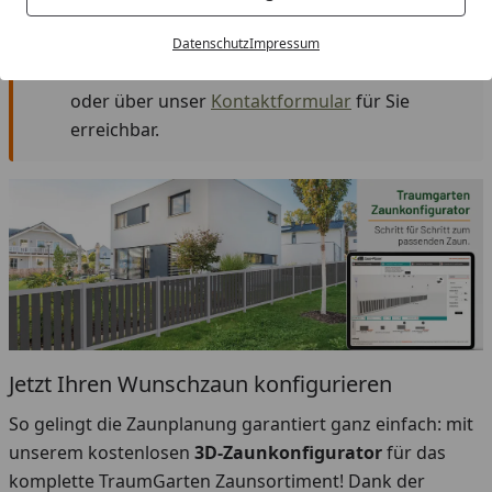
Ihnen unsere
Fachberater
gerne weiter und
holen Ihnen ein passendes Angebot ein! Unter
Datenschutz
Impressum
der Woche sind wir über das Servicetelefon
oder über unser
Kontaktformular
für Sie
erreichbar.
Jetzt Ihren Wunschzaun konfigurieren
So gelingt die Zaunplanung garantiert ganz einfach: mit
unserem kostenlosen
3D-Zaunkonfigurator
für das
komplette TraumGarten Zaunsortiment! Dank der