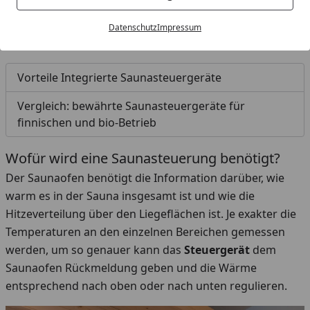
die Sauna ankommt und was eigentlich die
Unterschiede zwischen den verschiedenen Typen
von
Datenschutz
Impressum
Saunasteuergeräten sind.
Vorteile Integrierte Saunasteuergeräte
Vergleich: bewährte Saunasteuergeräte für
finnischen und bio-Betrieb
Wofür wird eine Saunasteuerung benötigt?
Der Saunaofen benötigt die Information darüber, wie
warm es in der Sauna insgesamt ist und wie die
Hitzeverteilung über den Liegeflächen ist. Je exakter die
Temperaturen an den einzelnen Bereichen gemessen
werden, um so genauer kann das
Steuergerät
dem
Saunaofen Rückmeldung geben und die Wärme
entsprechend nach oben oder nach unten regulieren.