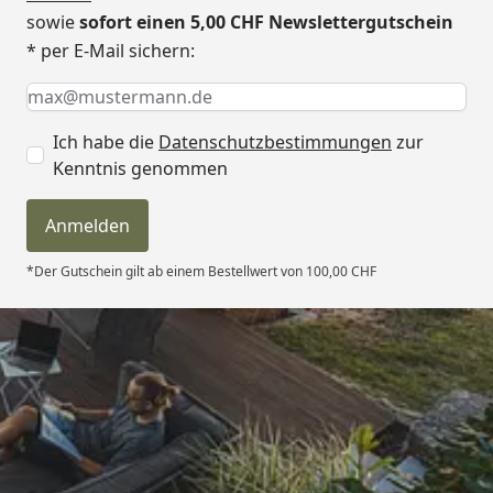
sowie
sofort einen 5,00 CHF Newslettergutschein
* per E-Mail sichern:
Keine Eingabe erforderlich
Eingabe erforderlich
E-Mail *
Ich habe die
Datenschutzbestimmungen
zur
Kenntnis genommen
Anmelden
*Der Gutschein gilt ab einem Bestellwert von 100,00 CHF
Trusted Shops
4,81
/ 5