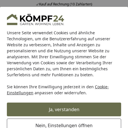
Kauf auf Rechnung (10 Zahlarten)
Alle Produkte
Mein Konto
Wunschl
Eink
Hotline
4,81
/ 5
Suchen
Unsere Seite verwendet Cookies und ähnliche
Technologien, um die Benutzererfahrung auf unserer
Website zu verbessern, Inhalte und Anzeigen zu
Ratgeber: So finden Sie das richtige Saunasteuergerät
Startseite
personalisieren und die Nutzung unserer Website zu
Ratgeber: So finden Sie das richtige
analysieren. Mit Ihrer Einwilligung stimmen Sie der
Verwendung von Cookies sowie der Verarbeitung Ihrer
Saunasteuergerät
persönlichen Daten zu, um Ihnen ein bestmögliches
Surferlebnis und mehr Funktionen zu bieten.
Lesezeit: 5 min.
Erstellt am: 18.02.2022
Sie können Ihre Einwilligung jederzeit in den
Cookie-
Einstellungen
anpassen oder widerrufen.
Jeder Saunabesitzer wird sich vor dem Kauf Gedanken
über den Saunaofen machen. Dabei vergessen viele,
dass später das Steuergerät eine ebenso wichtige Rolle
Ja, verstanden
beim Saunieren spielen wird. In diesem Beitrag erfahren
Sie, worauf es bei der Wahl der richtigen Steuerung für
Nein, Einstellungen öffnen