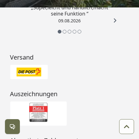
„Super,leicht und handlich,macht
seine Funktion “
09.08.2026
Versand
Auszeichnungen
Kontakt öffnen
Zum 