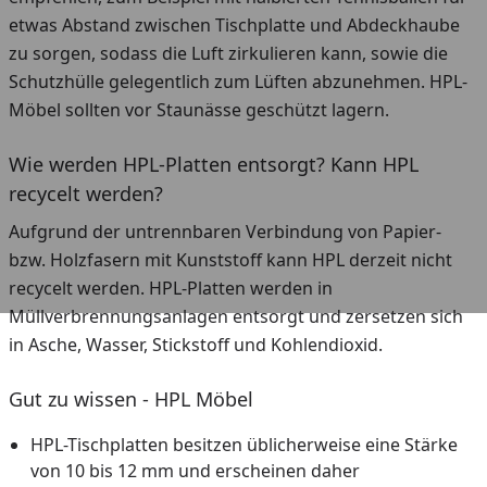
etwas Abstand zwischen Tischplatte und Abdeckhaube
zu sorgen, sodass die Luft zirkulieren kann, sowie die
Schutzhülle gelegentlich zum Lüften abzunehmen. HPL-
Möbel sollten vor Staunässe geschützt lagern.
Wie werden HPL-Platten entsorgt? Kann HPL
recycelt werden?
Aufgrund der untrennbaren Verbindung von Papier-
bzw. Holzfasern mit Kunststoff kann HPL derzeit nicht
recycelt werden. HPL-Platten werden in
Müllverbrennungsanlagen entsorgt und zersetzen sich
in Asche, Wasser, Stickstoff und Kohlendioxid.
Gut zu wissen - HPL Möbel
HPL-Tischplatten besitzen üblicherweise eine Stärke
von 10 bis 12 mm und erscheinen daher