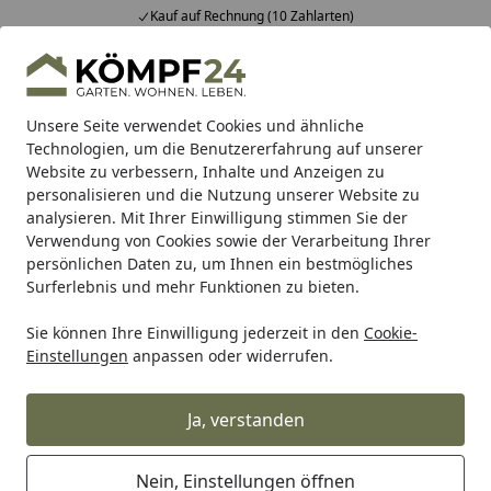
Kauf auf Rechnung (10 Zahlarten)
Alle Produkte
Mein Konto
Wunschl
Eink
Hotline
4,81
/ 5
Suchen
Unsere Seite verwendet Cookies und ähnliche
Technologien, um die Benutzererfahrung auf unserer
Website zu verbessern, Inhalte und Anzeigen zu
Gartenmöbel aus HPL
Startseite
personalisieren und die Nutzung unserer Website zu
Gartenmöbel aus HPL
analysieren. Mit Ihrer Einwilligung stimmen Sie der
Verwendung von Cookies sowie der Verarbeitung Ihrer
Lesezeit: 5 min.
persönlichen Daten zu, um Ihnen ein bestmögliches
Erstellt am: 27.01.2023
Surferlebnis und mehr Funktionen zu bieten.
High Pressure Laminate, kurz HPL, ist ein hochwertiger
Sie können Ihre Einwilligung jederzeit in den
Cookie-
Verbundwerkstoff für den Außenbereich. Die
Einstellungen
anpassen oder widerrufen.
vorteilhaften Eigenschaften dieses Composit-Materials
eignen sich besonders gut für Gartenmöbel.
Ja, verstanden
Nein, Einstellungen öffnen