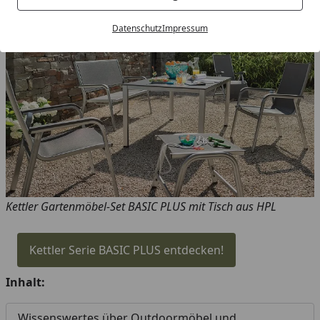
Datenschutz
Impressum
Kettler Gartenmöbel-Set BASIC PLUS mit Tisch aus HPL
Kettler Serie BASIC PLUS entdecken!
Inhalt:
Wissenswertes über Outdoormöbel und