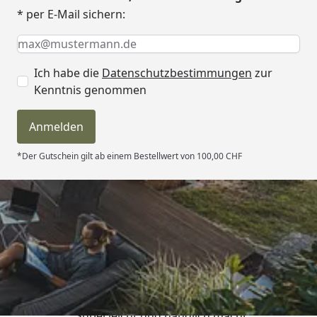
* per E-Mail sichern:
Keine Eingabe erforderlich
Eingabe erforderlich
E-Mail *
Ich habe die
Datenschutzbestimmungen
zur
Kenntnis genommen
Anmelden
*Der Gutschein gilt ab einem Bestellwert von 100,00 CHF
Trusted Shops
4,81
/ 5
„Super,leicht und handlich,macht