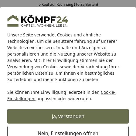
Kauf auf Rechnung (10 Zahlarten)
Alle Produkte
Mein Konto
Wunschl
Eink
Hotline
4,81
/ 5
Suchen
Unsere Seite verwendet Cookies und ähnliche
Technologien, um die Benutzererfahrung auf unserer
Website zu verbessern, Inhalte und Anzeigen zu
Die Lärche
Startseite
personalisieren und die Nutzung unserer Website zu
Die Lärche
analysieren. Mit Ihrer Einwilligung stimmen Sie der
Verwendung von Cookies sowie der Verarbeitung Ihrer
Lesezeit: 2 min.
persönlichen Daten zu, um Ihnen ein bestmögliches
Erstellt am: 15.01.2019,
Aktualisiert am: 19.04.2022
Surferlebnis und mehr Funktionen zu bieten.
Die europäische oder gemeine Lärche (Larix decidua) ist
Sie können Ihre Einwilligung jederzeit in den
Cookie-
ein sommergrüner Nadelbaum und hauptsächlich in den
Einstellungen
anpassen oder widerrufen.
nördlichen Regionen Europas heimisch. Er ist schon
Kindern bestens bekannt, weil er als einziger Nadelbaum
Ja, verstanden
im Spätherbst seine Nadeln abwirft.
Über welche Eigenschaften verfügt Lärchenholz als
Nein, Einstellungen öffnen