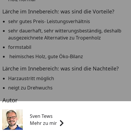
Lärche im Innebereich: was sind die Vorteile?
sehr gutes Preis- Leistungsverhältnis
sehr dauerhaft, sehr witterungsbeständig, deshalb
ausgezeichnete Alternative zu Tropenholz
formstabil
heimisches Holz, gute Öko-Bilanz
Lärche im Innebereich: was sind die Nachteile?
Harzaustritt möglich
neigt zu Drehwuchs
Autor
Sven Tews
Mehr zu mir