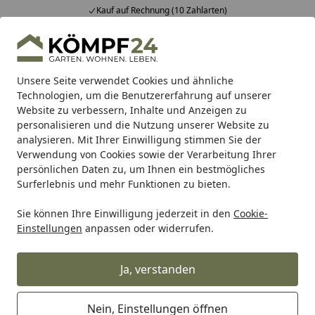
Kauf auf Rechnung (10 Zahlarten)
Alle Produkte
Mein Konto
Wunschl
Eink
Hotline
4,81
/ 5
Suchen
Unsere Seite verwendet Cookies und ähnliche
Technologien, um die Benutzererfahrung auf unserer
Website zu verbessern, Inhalte und Anzeigen zu
Die Esche
Startseite
personalisieren und die Nutzung unserer Website zu
Die Esche
analysieren. Mit Ihrer Einwilligung stimmen Sie der
Verwendung von Cookies sowie der Verarbeitung Ihrer
Lesezeit: 2 min.
persönlichen Daten zu, um Ihnen ein bestmögliches
Erstellt am: 15.01.2019,
Aktualisiert am: 24.01.2022
Surferlebnis und mehr Funktionen zu bieten.
Bei der Esche handelt es sich um ein hervorragendes
Sie können Ihre Einwilligung jederzeit in den
Cookie-
Holz eines heimischen Baumes, das gerne für die
Einstellungen
anpassen oder widerrufen.
Gestaltung im Innenbereich genutzt wird. Wir erläutern
die Eigenschaften der Esche und die vielen Vorteile,
Ja, verstanden
dieses Holz als Bodenbelag einzusetzen.
Nein, Einstellungen öffnen