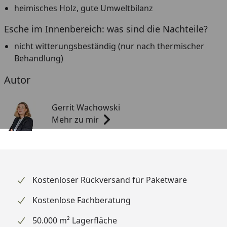
heimisches Holz, gute Umweltbilanz
Esche im Innenbereich: was sind die Nachteile?
nicht witterungsbeständig (nur nach thermischer
Behandlung)
Autor
Gerrit Wachowski
Mehr zu mir
Kostenloser Rückversand für Paketware
Kostenlose Fachberatung
50.000 m² Lagerfläche