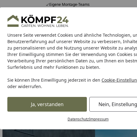
Eigene Montage-Teams
Hotline
0 71 588 01 81
4,81
/ 5
Mo-Fr. 8-16 Uhr
25.957 Bewertungen
Unsere Seite verwendet Cookies und ähnliche Technologien, u
Alle Produkte
Highlights
Tipps & Tricks
Alle Produkte
Benutzererfahrung auf unserer Website zu verbessern, Inhalt
zu personalisieren und die Nutzung unserer Website zu analys
Ihrer Einwilligung stimmen Sie der Verwendung von Cookies s
Biohort Neuheiten
Verarbeitung Ihrer persönlichen Daten zu, um Ihnen ein best
Startseite
Surferlebnis und mehr Funktionen zu bieten.
Produktneuheiten 2025 von 
Sie können Ihre Einwilligung jederzeit in den
Cookie-Einstellu
Lesezeit: 7 min.
oder widerrufen.
Erstellt am: 26.07.2024
Neue Produkte und Innovationen von 
Ja, verstanden
Nein, Einstellun
Datenschutz
Impressum