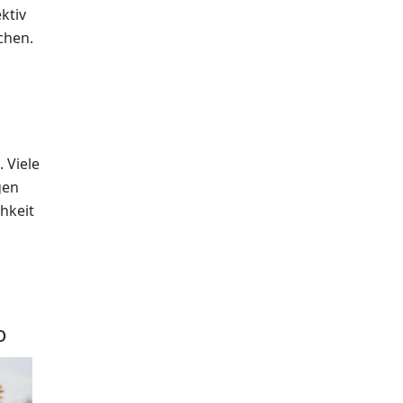
ktiv
chen.
 Viele
gen
hkeit
o