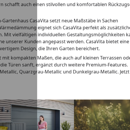
rn schafft auch einen stilvollen und komfortablen Rückzugs
Gartenhaus CasaVita setzt neue Maßstäbe in Sachen
rmedämmung eignet sich CasaVita perfekt als zusätzlich
Mit vielfältigen individuellen Gestaltungsmöglichkeiten 
he unserer Kunden angepasst werden. CasaVita bietet eine
tigem Design, die Ihren Garten bereichert.
 mit kompakten Maßen, die auch auf kleinen Terrassen od
die Türen sanft, ergänzt durch weitere Premium-Features.
-Metallic, Quarzgrau-Metallic und Dunkelgrau-Metallic. Jetzt