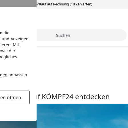
Kauf auf Rechnung (10 Zahlarten)
m die
Suche
e und Anzeigen
ieren. Mit
owie der
mögliches
Biohort
ngen
anpassen
Biohort - Auf KÖMPF24 entdecken
gen öffnen