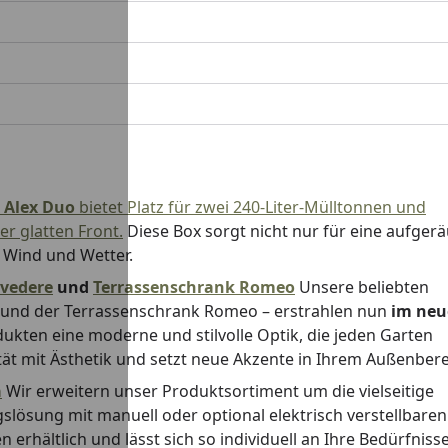
x
Alex Duo
bietet Platz für zwei 240-Liter-Mülltonnen und
er glatten Front.
Diese Box sorgt nicht nur für eine aufger
r Wind und Wetter.
lvedere
und
Terrassenschrank Romeo
Unsere beliebten
e, und der Terrassenschrank Romeo – erstrahlen nun
im neu
dukten eine moderne und stilvolle Optik, die jeden Garten
tät mit Ästhetik und setzt neue Akzente in Ihrem Außenbere
a
Wir erweitern unser Produktsortiment um die vielseitige
gslösung mit manuell oder optional elektrisch verstellbaren
erhältlich und lässt sich so individuell an Ihre Bedürfniss