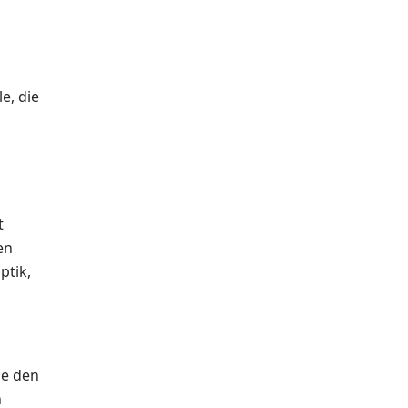
e, die
t
en
ptik,
ie den
n