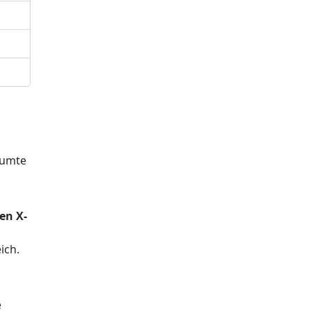
äumte
en X-
ich.
e