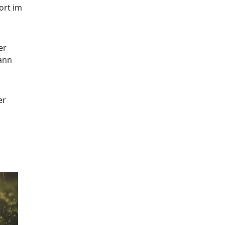
ort im
er
kann
er