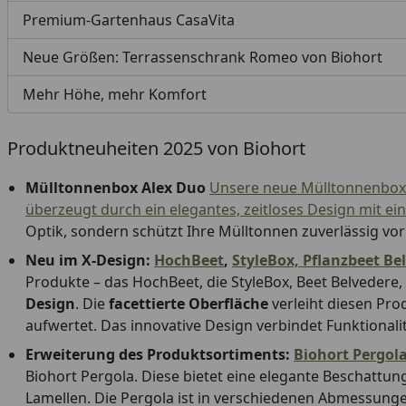
Premium-Gartenhaus CasaVita
Neue Größen: Terrassenschrank Romeo von Biohort
Mehr Höhe, mehr Komfort
Produktneuheiten 2025 von Biohort
Mülltonnenbox Alex Duo
Unsere neue Mülltonnenbo
überzeugt durch ein elegantes, zeitloses Design mit ein
Optik, sondern schützt Ihre Mülltonnen zuverlässig vo
Neu im X-Design:
HochBeet
,
StyleBox,
Pflanzbeet Be
Produkte – das HochBeet, die StyleBox, Beet Belveder
Design
. Die
facettierte Oberfläche
verleiht diesen Pro
aufwertet. Das innovative Design verbindet Funktionali
Erweiterung des Produktsortiments:
Biohort Pergol
Biohort Pergola. Diese bietet eine elegante Beschattun
Lamellen. Die Pergola ist in verschiedenen Abmessungen 