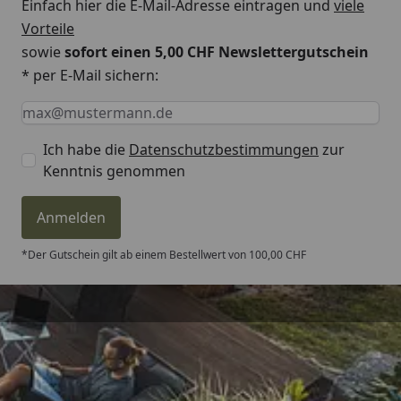
Einfach hier die E-Mail-Adresse eintragen und
viele
Vorteile
sowie
sofort einen 5,00 CHF Newslettergutschein
* per E-Mail sichern:
Keine Eingabe erforderlich
Eingabe erforderlich
E-Mail *
Ich habe die
Datenschutzbestimmungen
zur
Kenntnis genommen
Anmelden
*Der Gutschein gilt ab einem Bestellwert von 100,00 CHF
Trusted Shops
4,81
/ 5