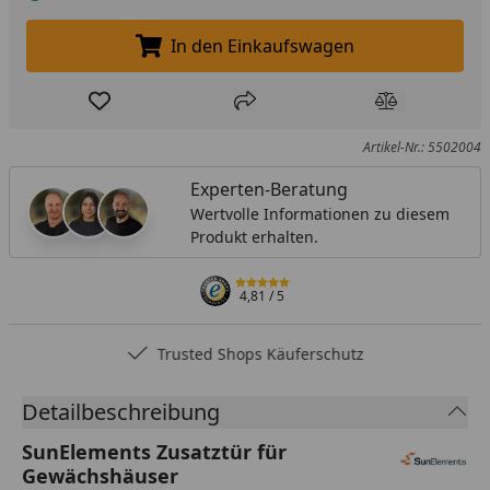
In den Einkaufswagen
In den Einkaufswagen legen
Produkt zur Wunschliste hinzufügen
Teilen
Produkt Ver
Artikel-Nr.: 5502004
Experten-Beratung
Wertvolle Informationen zu diesem
Produkt erhalten.
4,81
/ 5
Trusted Shops Käuferschutz
Detailbeschreibung
SunElements Zusatztür für
Gewächshäuser