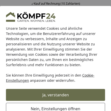
Kauf auf Rechnung (10 Zahlarten)
Alle Produkte
Mein Konto
Wunschl
Eink
Hotline
4,81
/ 5
Suchen
Unsere Seite verwendet Cookies und ähnliche
Technologien, um die Benutzererfahrung auf unserer
Website zu verbessern, Inhalte und Anzeigen zu
Alles für den Garten
Gewächshaus
Zubehör für Gewäch
Startseite
personalisieren und die Nutzung unserer Website zu
SunElements Zusatztür für
analysieren. Mit Ihrer Einwilligung stimmen Sie der
Verwendung von Cookies sowie der Verarbeitung Ihrer
Gewächshäuser
persönlichen Daten zu, um Ihnen ein bestmögliches
Surferlebnis und mehr Funktionen zu bieten.
Sie können Ihre Einwilligung jederzeit in den
Cookie-
Einstellungen
anpassen oder widerrufen.
Ja, verstanden
Nein, Einstellungen öffnen