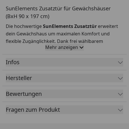
SunElements Zusatztür für Gewächshäuser
(BxH 90 x 197 cm)
Die hochwertige
SunElements Zusatztür
erweitert
dein Gewächshaus um maximalen Komfort und
flexible Zugänglichkeit. Dank frei wählbarem
Mehr anzeigen
Türanschlag und Montage zwischen den Stehern
oder an der Ecke lässt sich jede Tür individuell an
Infos
deine Anforderungen anpassen – ideal für
Flachdachgewächshäuser und Sommergärten.
Hersteller
Verglasungs-Optionen: Acrylglas rauchgrau 6 mm,
Acrylglas klar 6 mm, ESG 5 mm, Doppelstegplatten 10
Bewertungen
mm
Abmessung (Breite & Höhe): 90 x 197 cm
Fragen zum Produkt
Farbe: Anthrazit-Metallic