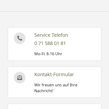
siehe Reiter
"Zubehör")
Bedarf
2 Stück (Größe 1)
Firstabdeckungen
2 Stück (Größe 2)
2 Stück (Größe 3)
Service Telefon
(optional erhältlich -
0 71 588 01 81
siehe Reiter
"Zubehör")
Mo-Fr. 8-16 Uhr
Farbbedarf je
5,6 l (Größe 1)
Zwischen- und
6,4 l (Größe 2)
Schlussanstrich
7,2 l (Größe 3)
Kontakt-Formular
Montage
Montage zum
Wir freuen uns auf Ihre
günstigen Festpreis
Nachricht!
möglich
oder
Sorglos-Paket mit