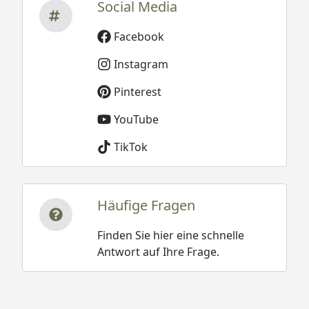
Social Media
Montage und
besonderen Service-
Facebook
Leistungen zum
Instagram
Festpreis
Weitere
Pinterest
Informationen
YouTube
TikTok
Skan Holz Gartenhaus Palma 1/2/3
Häufige Fragen
Technische Daten
Finden Sie hier eine schnelle
Skan Holz Gartenhaus Palma 250 x 200 cm
Antwort auf Ihre Frage.
Montageanleitung
Skan Holz Gartenhaus Palma 250 x 250 cm
Montageanleitung