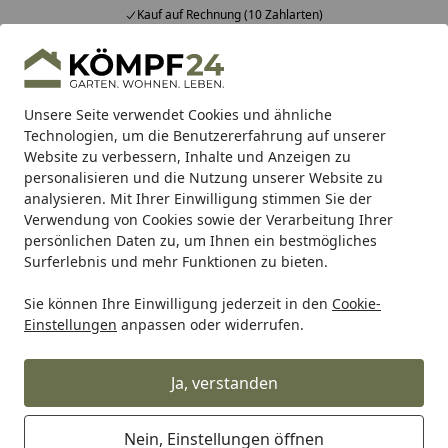
Kauf auf Rechnung (10 Zahlarten)
Alle Produkte
Mein Konto
Wunschl
Eink
Hotline
4,81
/ 5
Suchen
Unsere Seite verwendet Cookies und ähnliche
Technologien, um die Benutzererfahrung auf unserer
Website zu verbessern, Inhalte und Anzeigen zu
Alles für den Garten
Gartenhaus
Gartenhäuser Holz
S
Startseite
personalisieren und die Nutzung unserer Website zu
Skan Holz 28 mm Gartenhaus
analysieren. Mit Ihrer Einwilligung stimmen Sie der
Verwendung von Cookies sowie der Verarbeitung Ihrer
Palma
persönlichen Daten zu, um Ihnen ein bestmögliches
Surferlebnis und mehr Funktionen zu bieten.
5
(1 Bewertung)
Sie können Ihre Einwilligung jederzeit in den
Cookie-
Einstellungen
anpassen oder widerrufen.
Ja, verstanden
Nein, Einstellungen öffnen