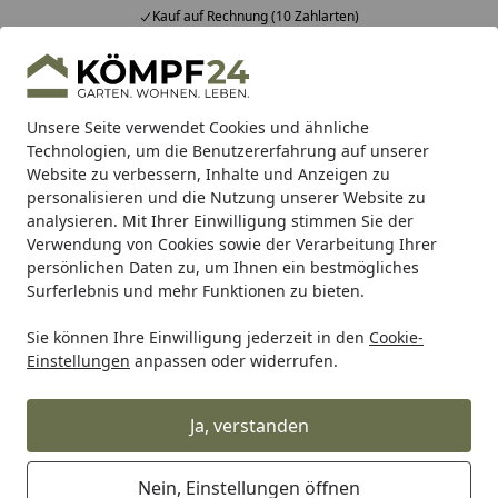
Kauf auf Rechnung (10 Zahlarten)
Alle Produkte
Mein Konto
Wunschl
Eink
Hotline
4,81
/ 5
Suchen
Unsere Seite verwendet Cookies und ähnliche
Technologien, um die Benutzererfahrung auf unserer
Website zu verbessern, Inhalte und Anzeigen zu
Unsere Montageteams
Startseite
personalisieren und die Nutzung unserer Website zu
Die KÖMPF24 Monteure: kompetent
analysieren. Mit Ihrer Einwilligung stimmen Sie der
Verwendung von Cookies sowie der Verarbeitung Ihrer
und zuverlässig!
persönlichen Daten zu, um Ihnen ein bestmögliches
Surferlebnis und mehr Funktionen zu bieten.
Sie können Ihre Einwilligung jederzeit in den
Cookie-
Einstellungen
anpassen oder widerrufen.
Ja, verstanden
Nein, Einstellungen öffnen