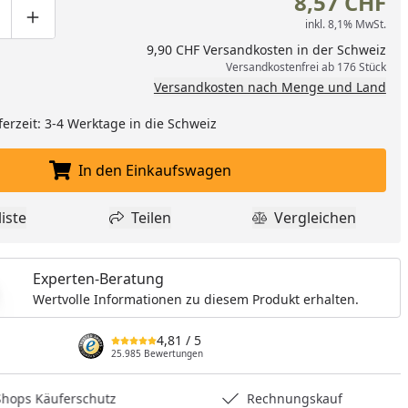
8,57 CHF
inkl. 8,1% MwSt.
ge um eins verringern
duktmenge manuell eingeben
Produktmenge um eins erhöhen
9,90 CHF Versandkosten in der Schweiz
Versandkostenfrei ab 176 Stück
Versandkosten nach Menge und Land
ferzeit: 3-4 Werktage in die Schweiz
In den Einkaufswagen
In den Einkaufswagen legen
iste
Teilen
Vergleichen
dukt zur Wunschliste hinzufügen
Teilen
Produkt Vergle
nzufügen
Experten-Beratung
Wertvolle Informationen zu diesem Produkt erhalten.
4,81
/ 5
25.985 Bewertungen
hops Käuferschutz
Rechnungskauf