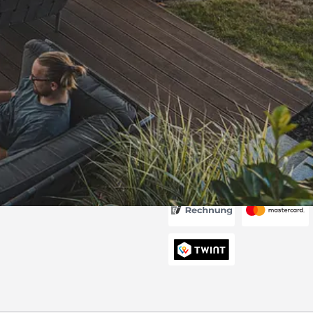
Versand
ung über die
eferung alles
6
Akzeptierte Zahlungsa