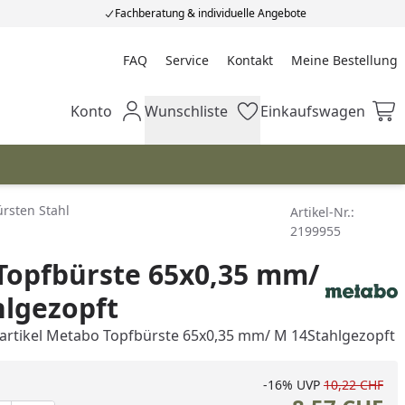
Fachberatung & individuelle Angebote
FAQ
Service
Kontakt
Meine Bestellung
Meine Bestellung
Konto
Wunschliste
Einkaufswagen
Mein Konto
Wunschliste
Einkaufswagen
rsten Stahl
Artikel-Nr.:
2199955
Topfbürste 65x0,35 mm/
lgezopft
artikel Metabo Topfbürste 65x0,35 mm/ M 14Stahlgezopft
-16%
UVP
10,22 CHF