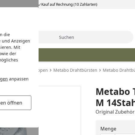
Kauf auf Rechnung (10 Zahlarten)
m die
Suche
e und Anzeigen
ieren. Mit
owie der
bo Ersatzteile
mögliches
r Trennen & Schruppen
Metabo Drahtbürsten
Metabo Drahtbü
ngen
anpassen
Metabo 
M 14Stah
gen öffnen
Original Zubehör
Menge