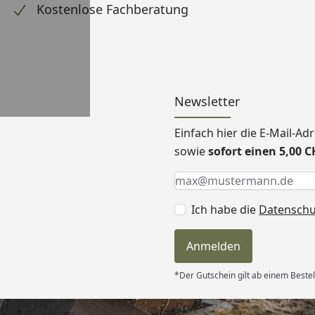
Kostenlose Fachberatung
Newsletter
Einfach hier die E-Mail-A
sowie
sofort einen 5,00 
Keine Eingabe erforderlic
Eingabe erforderlich
E-Mail *
Ich habe die
Datensch
Anmelden
*Der Gutschein gilt ab einem Beste