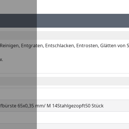
m Reinigen, Entgraten, Entschlacken, Entrosten, Glätten vo
w.
fbürste 65x0,35 mm/ M 14Stahlgezopft50 Stück