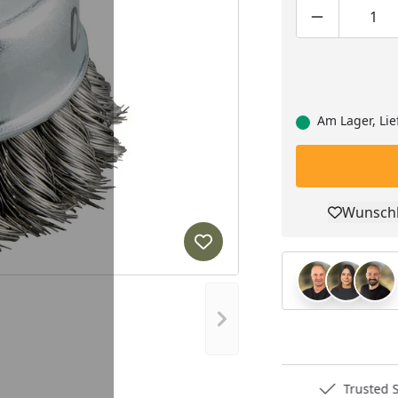
Produktmen
Pro
Am Lager, Lie
Wunschl
Pro
Produkt zur Wunschliste hi
Nächstes Bild anzeigen
Deutschlands bester Händler
Trusted S