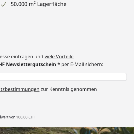
50.000 m² Lagerfläche
dresse eintragen und
viele Vorteile
CHF Newslettergutschein
* per E-Mail sichern:
h
utzbestimmungen
zur Kenntnis genommen
llwert von 100,00 CHF