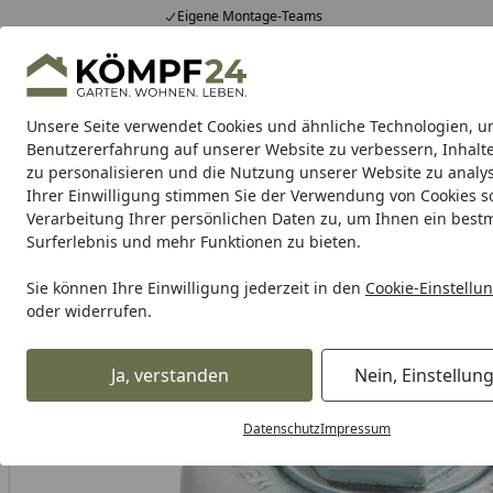
Eigene Montage-Teams
Hotline
0 71 588 01 81
4,81
/ 5
Mo-Fr. 8-16 Uhr
25.985 Bewertungen
Unsere Seite verwendet Cookies und ähnliche Technologien, u
Alle Produkte
Highlights
Tipps & Tricks
Alle Produkte
Benutzererfahrung auf unserer Website zu verbessern, Inhalt
zu personalisieren und die Nutzung unserer Website zu analys
Ihrer Einwilligung stimmen Sie der Verwendung von Cookies s
Metabo
Maschinen
Akku-Aktion
Zubehör
Meta
Verarbeitung Ihrer persönlichen Daten zu, um Ihnen ein best
Surferlebnis und mehr Funktionen zu bieten.
Metabo
Zubehör für Metabo Maschinen
Metabo Zubehö
Startseite
Metabo Topfbürste 65x0,35 mm/ M 14Stahlgezopft
Sie können Ihre Einwilligung jederzeit in den
Cookie-Einstellu
oder widerrufen.
Ja, verstanden
Nein, Einstellun
Datenschutz
Impressum