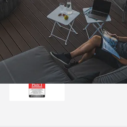
Trusted Shops
„Von der Beschreig
Bedtellung bis zur Li
top. “
4,81
/ 5
08.08.202
25.985 Bewertungen
Auszeichnungen