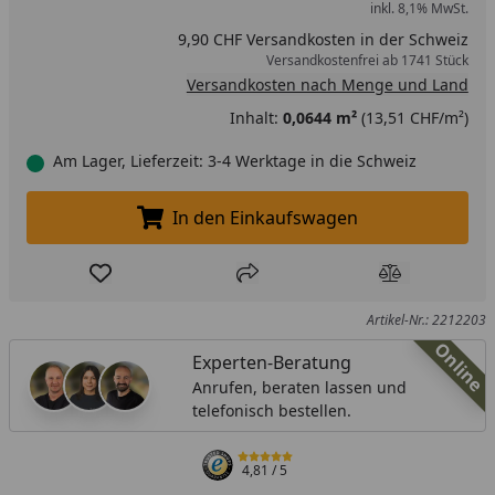
inkl. 8,1% MwSt.
9,90 CHF Versandkosten in der Schweiz
Versandkostenfrei ab 1741 Stück
Versandkosten nach Menge und Land
Inhalt:
0,0644 m²
(13,51 CHF/m²)
Am Lager, Lieferzeit: 3-4 Werktage in die Schweiz
In den Einkaufswagen
In den Einkaufswagen legen
Produkt zur Wunschliste hinzufügen
Teilen
Produkt Ver
Artikel-Nr.: 2212203
Online
Experten-Beratung
Anrufen, beraten lassen und
telefonisch bestellen.
4,81
/ 5