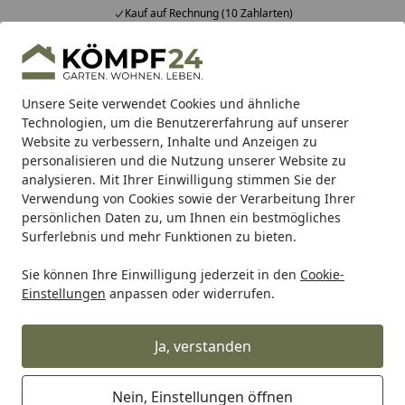
Kauf auf Rechnung (10 Zahlarten)
Alle Produkte
Mein Konto
Wunschl
Eink
Hotline
4,81
/ 5
Suchen
Unsere Seite verwendet Cookies und ähnliche
Technologien, um die Benutzererfahrung auf unserer
Website zu verbessern, Inhalte und Anzeigen zu
Metabo
Zubehör für Metabo Maschinen
Metabo Zubehör
Startseite
personalisieren und die Nutzung unserer Website zu
Metabo Schleifblatt 230x280 mmP
analysieren. Mit Ihrer Einwilligung stimmen Sie der
Verwendung von Cookies sowie der Verarbeitung Ihrer
180Holz+FarbeSerie Professional
persönlichen Daten zu, um Ihnen ein bestmögliches
Surferlebnis und mehr Funktionen zu bieten.
Sie können Ihre Einwilligung jederzeit in den
Cookie-
Einstellungen
anpassen oder widerrufen.
Ja, verstanden
Nein, Einstellungen öffnen