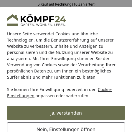
Kauf auf Rechnung (10 Zahlarten)
Alle Produkte
Mein Konto
Wunschl
Eink
Hotline
4,81
/ 5
Suchen
Unsere Seite verwendet Cookies und ähnliche
Technologien, um die Benutzererfahrung auf unserer
Website zu verbessern, Inhalte und Anzeigen zu
Metabo
Zubehör für Metabo Maschinen
Metabo Zubehör
Startseite
personalisieren und die Nutzung unserer Website zu
Metabo Heftklammern 80/14
analysieren. Mit Ihrer Einwilligung stimmen Sie der
Verwendung von Cookies sowie der Verarbeitung Ihrer
CNKgeharztverzinkt
persönlichen Daten zu, um Ihnen ein bestmögliches
Surferlebnis und mehr Funktionen zu bieten.
Sie können Ihre Einwilligung jederzeit in den
Cookie-
Einstellungen
anpassen oder widerrufen.
Ja, verstanden
Nein, Einstellungen öffnen