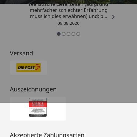
realistische Lieferzeiten (aufgrund
mehrfacher schlechter Erfahrung
muss ich dies erwähnen) und: bei
Kritik kommt die Antwort
09.08.2026
offensichtlich von einem
Menschen mit Verstand und nicht
von einem Chat-Bot, der
nichtssagende Antworten schickt
Versand
(auch dass ist leider immer öfter
ein Problem). “
Auszeichnungen
Akzeptierte Zahlungsarten