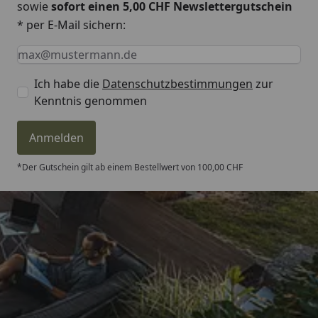
sowie
sofort einen 5,00 CHF Newslettergutschein
* per E-Mail sichern:
Keine Eingabe erforderlich
Eingabe erforderlich
E-Mail *
Ich habe die
Datenschutzbestimmungen
zur
Kenntnis genommen
Anmelden
*Der Gutschein gilt ab einem Bestellwert von 100,00 CHF
Trusted Shops
4,81
/ 5
„Sehr gute Qualitäts-Markenware,