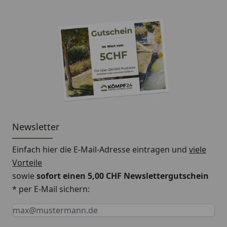
Newsletter
Einfach hier die E-Mail-Adresse eintragen und
viele
Vorteile
sowie
sofort einen 5,00 CHF Newslettergutschein
* per E-Mail sichern:
Keine Eingabe erforderlich
Eingabe erforderlich
E-Mail *