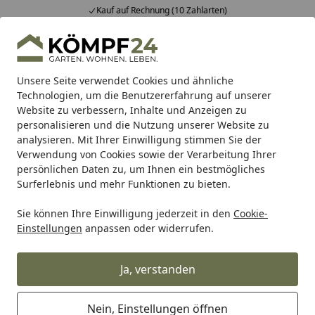
Kauf auf Rechnung (10 Zahlarten)
Alle Produkte
Mein Konto
Wunschl
Eink
Hotline
4,81
/ 5
Suchen
Unsere Seite verwendet Cookies und ähnliche
Technologien, um die Benutzererfahrung auf unserer
Website zu verbessern, Inhalte und Anzeigen zu
Metabo
Metabo Akku-Aktion 18V 2026
Metabo Akkuset C
Startseite
personalisieren und die Nutzung unserer Website zu
Metabo Akkuset Combo Set 2.3.2 18
analysieren. Mit Ihrer Einwilligung stimmen Sie der
Verwendung von Cookies sowie der Verarbeitung Ihrer
V
persönlichen Daten zu, um Ihnen ein bestmögliches
Surferlebnis und mehr Funktionen zu bieten.
Sie können Ihre Einwilligung jederzeit in den
Cookie-
Einstellungen
anpassen oder widerrufen.
Ja, verstanden
Nein, Einstellungen öffnen