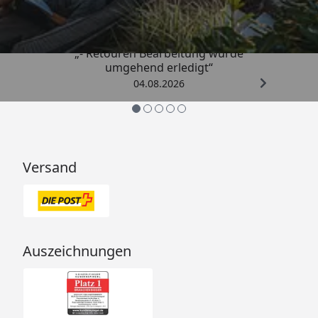
4,81
/ 5
„- Retouren Bearbeitung wurde
umgehend erledigt“
04.08.2026
Versand
Auszeichnungen