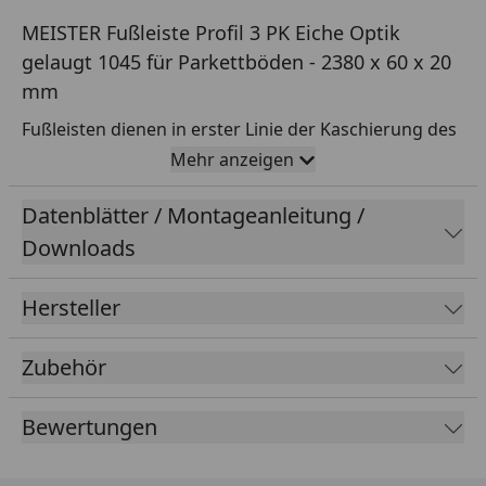
MEISTER Fußleiste Profil 3 PK Eiche Optik
gelaugt 1045 für Parkettböden - 2380 x 60 x 20
mm
Fußleisten dienen in erster Linie der Kaschierung des
Übergangs vom Boden zur Wand. Da kaum ein
Mehr anzeigen
Bodenbelag so verlegt werden kann, dass eine klare,
Datenblätter / Montageanleitung /
saubere Kante an der Wand entsteht, sind die Leisten
in beinahe jedem Raum zu finden.
Downloads
Ob klassisch weiß, natürliche Holz-Optik oder bunt
Hersteller
bemalt – richtig kombiniert, sorgen sie für
spannende Akzente.
Zubehör
Oberfläche:
Bewertungen
Dekor:
Eiche
Farbbereich:
mittel