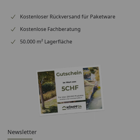
Grundfarbe:
braun
Kostenloser Rückversand für Paketware
Verlegung:
Kostenlose Fachberatung
Verlegung:
Montage mit Befestigungsklipp /
50.000 m² Lagerfläche
Schrauben oder Nageln / Kleben
mit silikonfreien Montagekleber
Profilart:
eckig
Abmessung:
Gesamtstärke:
20 mm
Deckmaß:
2380 x 60 mm
Newsletter