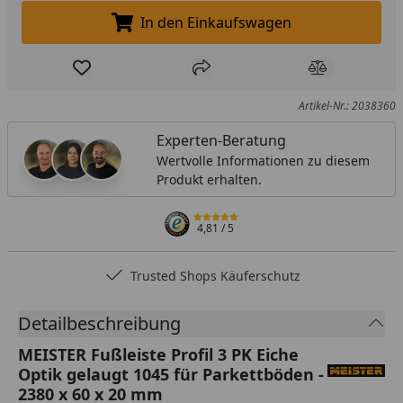
In den Einkaufswagen
In den Einkaufswagen legen
Produkt zur Wunschliste hinzufügen
Teilen
Produkt Ver
Artikel-Nr.: 2038360
Experten-Beratung
Wertvolle Informationen zu diesem
Produkt erhalten.
4,81
/ 5
Trusted Shops Käuferschutz
Detailbeschreibung
MEISTER Fußleiste Profil 3 PK Eiche
Optik gelaugt 1045 für Parkettböden -
2380 x 60 x 20 mm