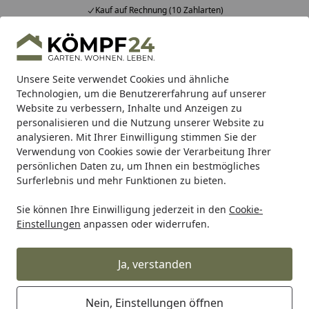
Kauf auf Rechnung (10 Zahlarten)
Alle Produkte
Mein Konto
Wunschl
Eink
Hotline
4,81
/ 5
Suchen
Unsere Seite verwendet Cookies und ähnliche
Technologien, um die Benutzererfahrung auf unserer
Website zu verbessern, Inhalte und Anzeigen zu
Meister
Meister Leisten
Meister Fußleisten
Meister De
Startseite
personalisieren und die Nutzung unserer Website zu
MEISTER Fußleiste Profil 3 PK Eiche
analysieren. Mit Ihrer Einwilligung stimmen Sie der
Verwendung von Cookies sowie der Verarbeitung Ihrer
Optik gelaugt 1045 für
persönlichen Daten zu, um Ihnen ein bestmögliches
Parkettböden - 2380 x 60 x 20 mm
Surferlebnis und mehr Funktionen zu bieten.
Sie können Ihre Einwilligung jederzeit in den
Cookie-
Einstellungen
anpassen oder widerrufen.
Ja, verstanden
Nein, Einstellungen öffnen