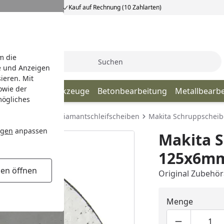
Kauf auf Rechnung (10 Zahlarten)
m die
Suche
e und Anzeigen
ieren. Mit
owie der
ultifunktionswerkzeuge
Betonbearbeitung
Metallbearb
mögliches
cheiben
Makita Diamantschleifscheiben
Makita Schruppschei
ngen
anpassen
Makita 
125x6mm
gen öffnen
Original Zubehö
Menge