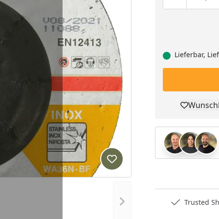
Produktmen
Pro
Lieferbar, Li
Wunschl
Pro
Produkt zur Wunschliste hi
Nächstes Bild anzeigen
Deutschlands bester Händler
Trusted S