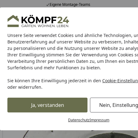
Eigene Montage-Teams
Hotline
0 71 588 01 81
4,81
/ 5
Mo-Fr. 8-16 Uhr
25.957 Bewertungen
Unsere Seite verwendet Cookies und ähnliche Technologien, u
Alle Produkte
Highlights
Tipps & Tricks
Alle Produkte
Benutzererfahrung auf unserer Website zu verbessern, Inhalt
zu personalisieren und die Nutzung unserer Website zu analys
Ihrer Einwilligung stimmen Sie der Verwendung von Cookies s
Makita
Akku Werkzeuge
Messgeräte & Laser
M
Verarbeitung Ihrer persönlichen Daten zu, um Ihnen ein best
Surferlebnis und mehr Funktionen zu bieten.
Makita
Zubehör für Makita Maschinen
Makita Diamants
Startseite
Sie können Ihre Einwilligung jederzeit in den
Cookie-Einstellu
oder widerrufen.
Ja, verstanden
Nein, Einstellun
Datenschutz
Impressum