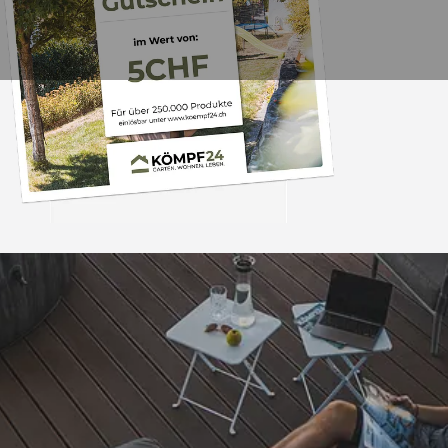
Trusted Shops
„- Retouren Bearbe
umgehend erl
4,81
/ 5
04.08.202
25.957 Bewertungen