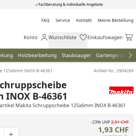
Fachberatung & individuelle Angebote
FAQ
Service
Kontakt
Meine Bestellung
Meine Bestellung
Konto
Wunschliste
Einkaufswagen
Mein Konto
Wunschliste
Einkaufswagen
eitung
Holzbearbeitung
Staubsauger
Gartengeräte
H
Na
be 125x6mm INOX B-46361
Artikel-Nr.:
2904269
Schruppscheibe
 INOX B-46361
rartikel Makita Schruppscheibe 125x6mm INOX B-46361
-23%
UVP
2,51 CHF
1,93 CHF