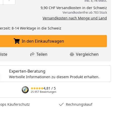
inkl. 8,1% MwSt.
ge um eins verringern
duktmenge manuell eingeben
Produktmenge um eins erhöhen
9,90 CHF Versandkosten in der Schweiz
Versandkostenfrei ab 783 Stück
Versandkosten nach Menge und Land
eferzeit: 8-14 Werktage in die Schweiz
In den Einkaufswagen
In den Einkaufswagen legen
iste
Teilen
Vergleichen
dukt zur Wunschliste hinzufügen
Teilen
Produkt Vergle
Experten-Beratung
Wertvolle Informationen zu diesem Produkt erhalten.
nzufügen
4,81
/ 5
25.957 Bewertungen
hops Käuferschutz
Rechnungskauf