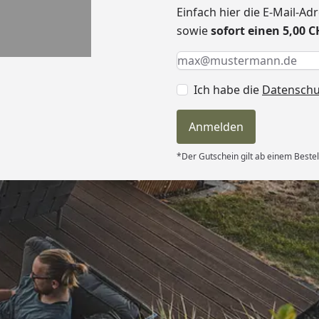
Einfach hier die E-Mail-A
sowie
sofort einen 5,00 
Keine Eingabe erforderlic
Eingabe erforderlich
E-Mail *
Ich habe die
Datensch
Anmelden
*Der Gutschein gilt ab einem Beste
Versand
itung wurde
edigt“
6