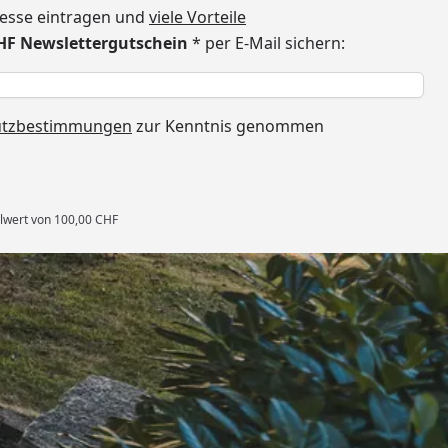
dresse eintragen und
viele Vorteile
CHF Newslettergutschein
* per E-Mail sichern:
h
utzbestimmungen
zur Kenntnis genommen
llwert von 100,00 CHF