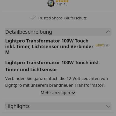
4,81
/ 5
Trusted Shops Käuferschutz
Detailbeschreibung
Lightpro Transformator 100W Touch
inkl. Timer, Lichtsensor und Verbinder
M
Lightpro Transformator 100W Touch inkl.
Timer und Lichtsensor
Verbinden Sie ganz einfach die 12-Volt-Leuchten von
Lightpro mit unserem brandneuen Transformator!
Dieser Transformator verfügt über einen An/Aus-
Mehr anzeigen
Schalter, aber Sie können auch den automatischen
Modus (A) wählen: In diesem Modus schalten sich die
Highlights
Lichter mithilfe des Dämmerungssensors