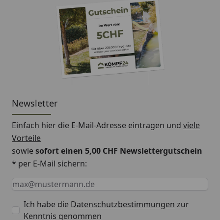
Lightpro Transformator 100W Touch inkl.
Timer und Lichtsensor Montageanleitung
Newsletter
Einfach hier die E-Mail-Adresse eintragen und
viele
Vorteile
sowie
sofort einen 5,00 CHF Newslettergutschein
* per E-Mail sichern:
Keine Eingabe erforderlich
Eingabe erforderlich
E-Mail *
Ich habe die
Datenschutzbestimmungen
zur
Kenntnis genommen