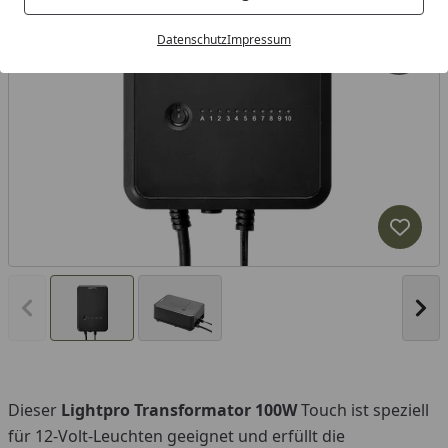
Datenschutz
Impressum
Produk
Vorheriges Bild anzeigen
Näc
Dieser
Lightpro Transformator 100W
Touch ist speziell
für 12-Volt-Leuchten geeignet und erfüllt die