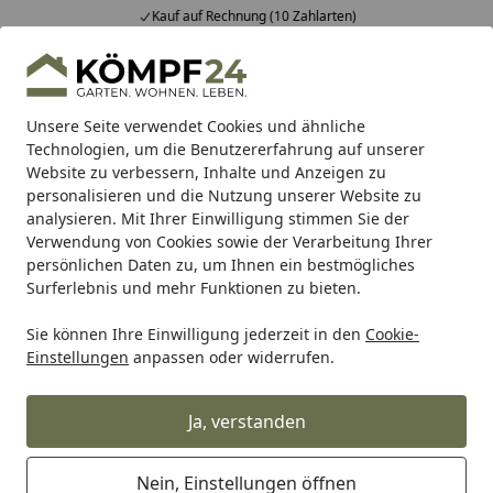
Kauf auf Rechnung (10 Zahlarten)
Alle Produkte
Mein Konto
Wunschl
Eink
Hotline
4,81
/ 5
Suchen
Unsere Seite verwendet Cookies und ähnliche
Technologien, um die Benutzererfahrung auf unserer
Website zu verbessern, Inhalte und Anzeigen zu
Alles für den Garten
Außenleuchten
Zubehör für Außen
Startseite
personalisieren und die Nutzung unserer Website zu
Lightpro Transformator 100W
analysieren. Mit Ihrer Einwilligung stimmen Sie der
Verwendung von Cookies sowie der Verarbeitung Ihrer
Touch inkl. Timer, Lichtsensor und
persönlichen Daten zu, um Ihnen ein bestmögliches
Verbinder M
Surferlebnis und mehr Funktionen zu bieten.
Sie können Ihre Einwilligung jederzeit in den
Cookie-
Einstellungen
anpassen oder widerrufen.
Ja, verstanden
Nein, Einstellungen öffnen