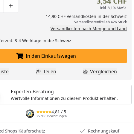
3,54 CHF
inkl. 8,1% MwSt.
ge um eins verringern
duktmenge manuell eingeben
Produktmenge um eins erhöhen
14,90 CHF Versandkosten in der Schweiz
Versandkostenfrei ab 426 Stück
Versandkosten nach Menge und Land
ferzeit: 3-4 Werktage in die Schweiz
In den Einkaufswagen
In den Einkaufswagen legen
iste
Teilen
Vergleichen
dukt zur Wunschliste hinzufügen
Teilen
Produkt Vergle
Experten-Beratung
Wertvolle Informationen zu diesem Produkt erhalten.
nzufügen
4,81
/ 5
25.988 Bewertungen
hops Käuferschutz
Rechnungskauf