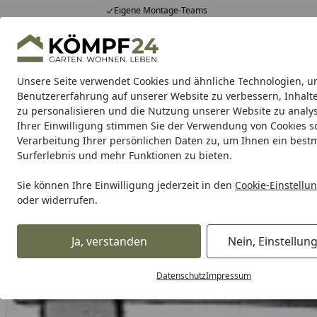
Eigene Montage-Teams
Hotline
0 71 588 01 81
4,81
/ 5
Mo-Fr. 8-16 Uhr
25.988 Bewertungen
Unsere Seite verwendet Cookies und ähnliche Technologien, u
Alle Produkte
Highlights
Tipps & Tricks
Alle Produkte
Benutzererfahrung auf unserer Website zu verbessern, Inhalt
zu personalisieren und die Nutzung unserer Website zu analys
Ihrer Einwilligung stimmen Sie der Verwendung von Cookies s
kwb
HEIMWERKER Produkte
Handwerker Produ
Verarbeitung Ihrer persönlichen Daten zu, um Ihnen ein best
Surferlebnis und mehr Funktionen zu bieten.
kwb
KWB HEIMWERKER Produkte
KWB Handwerkzeug
Startseite
kwb Schraubzwinge 50x300 mm 928330
Sie können Ihre Einwilligung jederzeit in den
Cookie-Einstellu
oder widerrufen.
Ja, verstanden
Nein, Einstellun
Datenschutz
Impressum