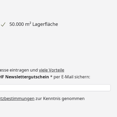
50.000 m² Lagerfläche
dresse eintragen und
viele Vorteile
CHF Newslettergutschein
* per E-Mail sichern:
h
utzbestimmungen
zur Kenntnis genommen