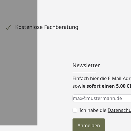
Kostenlose Fachberatung
Newsletter
Einfach hier die E-Mail-A
sowie
sofort einen 5,00 
Keine Eingabe erforderlic
Eingabe erforderlich
E-Mail *
Ich habe die
Datensch
Anmelden