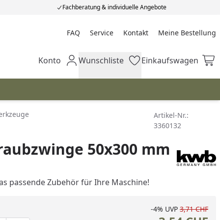
Fachberatung & individuelle Angebote
FAQ
Service
Kontakt
Meine Bestellung
Meine Bestellung
Konto
Wunschliste
Einkaufswagen
Mein Konto
Wunschliste
Einkaufswagen
erkzeuge
Artikel-Nr.:
3360132
raubzwinge 50x300 mm
as passende Zubehör für Ihre Maschine!
-4%
UVP
3,71 CHF