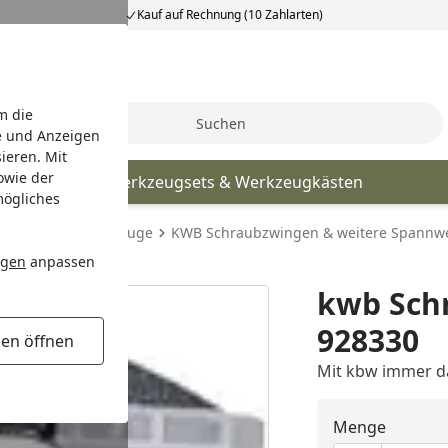
Kauf auf Rechnung (10 Zahlarten)
m die
Suche
e und Anzeigen
ieren. Mit
owie der
kte Premium
Werkzeugsets & Werkzeugkästen
mögliches
KWB Spannwerkzeuge
KWB Schraubzwingen & weitere Spannw
ngen
anpassen
kwb Sch
928330
gen öffnen
Mit kbw immer d
Menge