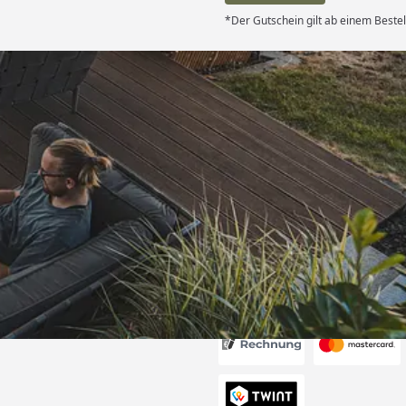
*Der Gutschein gilt ab einem Beste
Versand
ndlich,macht
on “
6
Akzeptierte Zahlungsa