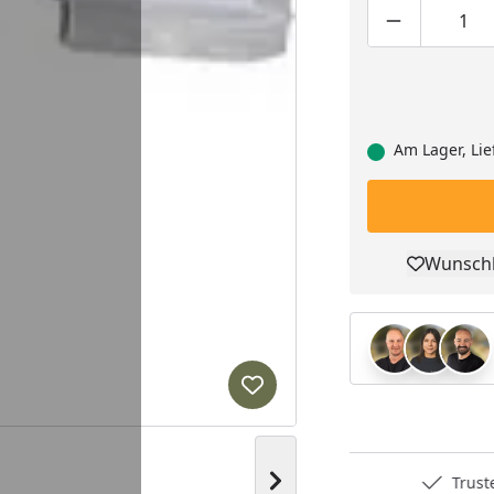
Produktmen
Pro
Am Lager, Lie
Wunschl
Pro
Produkt zur Wunschliste hi
Nächstes Bild anzeigen
Deutschlands bester Händler
Trusted S