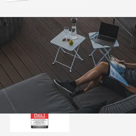
Trusted Shops
„Super,leicht und ha
seine Funkti
4,81
/ 5
09.08.202
25.988 Bewertungen
Auszeichnungen