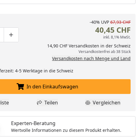
-40%
UVP
67,93 CHF
40,45 CHF
inkl. 8,1% MwSt.
ge um eins verringern
duktmenge manuell eingeben
Produktmenge um eins erhöhen
14,90 CHF Versandkosten in der Schweiz
Versandkostenfrei ab 38 Stück
Versandkosten nach Menge und Land
ferzeit: 4-5 Werktage in die Schweiz
In den Einkaufswagen
In den Einkaufswagen legen
iste
Teilen
Vergleichen
dukt zur Wunschliste hinzufügen
Teilen
Produkt Vergle
Experten-Beratung
Wertvolle Informationen zu diesem Produkt erhalten.