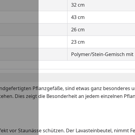
32 cm
43 cm
26 cm
23 cm
Polymer/Stein-Gemisch mit F
handgefertigten Pflanzgefäße, sind etwas ganz besonderes un
ehen. Dies zeigt die Besonderheit an jedem einzelnen Pfla
kt vor Staunässe schützen. Der Lavasteinbeutel, nimmt Feuc