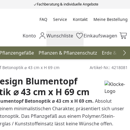
Fachberatung & individuelle Angebote
FAQ
Service
Kontakt
Meine Bestellung
Meine Bestellung
Konto
Wunschliste
Einkaufswagen
Mein Konto
Wunschliste
Einkaufswagen
 Pflanzengefäße
Pflanzen & Pflanzenschutz
Erde & Düng
Na
 Betonoptik ⌀ 43 cm x H 69 cm
Artikel-Nr.:
4218081
Design Blumentopf
ik ⌀ 43 cm x H 69 cm
lumentopf Betonoptik ⌀ 43 cm x H 69 cm.
Absolut
inem minimalistischen Charakter, präsentiert sich unser
tonoptik. Das Pflanzgefäß aus einem Polymer/Stein-
glas / Kunststoffeinsatz lässt keine Wünsche offen.