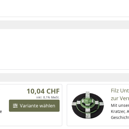
10,04 CHF
Filz Un
zur Ve
inkl. 8,1% MwSt.
Variante wählen
Wasser
Mit unser
e
Kratzer,
Geschicht
schützten