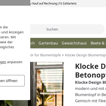
Kauf auf Rechnung (10 Zahlarten)
m die
Suche
e und Anzeigen
ieren. Mit
owie der
age
Terrassendach
Gartenbau
Gewächshaus
Beete &
mögliches
umentöpfe
Zubehör für Blumentöpfe
Klocke Design Blumentopf
ngen
anpassen
Klocke 
Betonopt
gen öffnen
Klocke Design B
modern und mit e
Blumentopf in Be
Gemisch mit Fiber