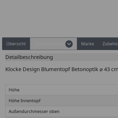
Rechnungskauf
Montageservice
Übersicht
Produktdetails
Marke
Zubehö
Detailbeschreibung
Klocke Design Blumentopf Betonoptik ⌀ 43 c
Höhe
Höhe Innentopf
Außendurchmesser oben