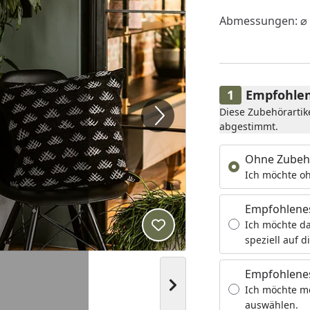
Abmessungen: ⌀ 
Empfohlen
Diese Zubehörartik
abgestimmt.
Ohne Zubeh
Ich möchte oh
Empfohlene
Ich möchte da
Produkt zur Wunschliste hi
speziell auf d
Empfohlenes
Nächstes Bild anzeigen
Ich möchte m
auswählen.