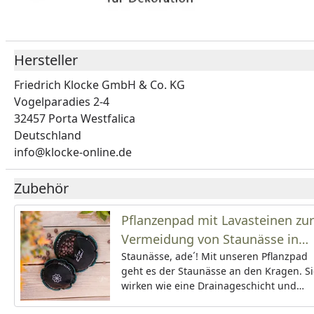
Hersteller
Friedrich Klocke GmbH & Co. KG
Vogelparadies 2-4
32457 Porta Westfalica
Deutschland
info@klocke-online.de
Zubehör
Pflanzenpad mit Lavasteinen zur
Vermeidung von Staunässe in
Pflanzgefäßen
Staunässe, ade´! Mit unseren Pflanzpad
geht es der Staunässe an den Kragen. Si
wirken wie eine Drainageschicht und
versorgen dadurch´die Pflanzen optimal