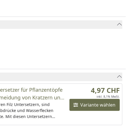
4,97 CHF
tersetzer für Pflanzentöpfe
rmeidung von Kratzern und
inkl. 8,1% MwSt.
flecken
en Filz Untersetzern, sind
Variante wählen
 Abdrücke und Wasserflecken
e. Mit diesen Untersetzern
 Sie spielend einfach alle