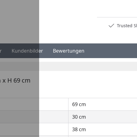
Deutschlands bester Händler
Trusted S
r
Kundenbilder
Bewertungen
m x H 69 cm
69 cm
30 cm
38 cm