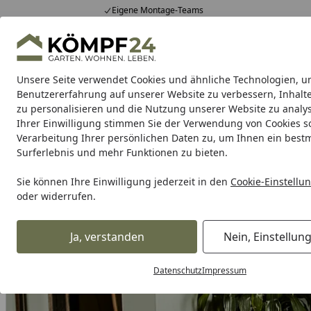
Eigene Montage-Teams
Hotline
0 71 588 01 81
4,81
/ 5
Mo-Fr. 8-16 Uhr
25.980 Bewertungen
Unsere Seite verwendet Cookies und ähnliche Technologien, u
Alle Produkte
Highlights
Tipps & Tricks
Alle Produkte
Benutzererfahrung auf unserer Website zu verbessern, Inhalt
zu personalisieren und die Nutzung unserer Website zu analys
Ihrer Einwilligung stimmen Sie der Verwendung von Cookies s
Garten
Gartenhaus
Gerätehaus
Carport & Gar
Verarbeitung Ihrer persönlichen Daten zu, um Ihnen ein best
Surferlebnis und mehr Funktionen zu bieten.
Alles für den Garten
Hochbeet, Pflanzkasten & mehr!
Bl
Startseite
Sie können Ihre Einwilligung jederzeit in den
Cookie-Einstellu
oder widerrufen.
Ja, verstanden
Nein, Einstellun
Datenschutz
Impressum