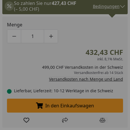
So zahlen Sie nur
427,43 CHF
Bedingungen
(– 5,00 CHF)
Menge
Produktmenge um eins verringern
Produktmenge manuell eingeben
Produktmenge um eins erhöhen
432,43 CHF
inkl. 8,1% MwSt.
499,00 CHF Versandkosten in der Schweiz
Versandkostenfrei ab 14 Stück
Versandkosten nach Menge und Land
Lieferbar, Lieferzeit: 10-12 Werktage in die Schweiz
In den Einkaufswagen
In den Einkaufswagen legen
Produkt zur Wunschliste hinzufügen
Teilen
Produkt Ver