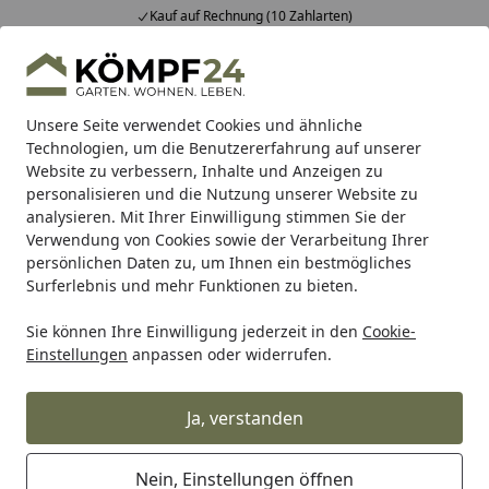
Kauf auf Rechnung (10 Zahlarten)
Alle Produkte
Mein Konto
Wunschl
Eink
Hotline
4,81
/ 5
Suchen
Unsere Seite verwendet Cookies und ähnliche
Technologien, um die Benutzererfahrung auf unserer
Website zu verbessern, Inhalte und Anzeigen zu
Alles für den Garten
Hochbeet, Pflanzkasten & mehr!
Ho
Startseite
personalisieren und die Nutzung unserer Website zu
KGT Hochbeet Woody light aus
analysieren. Mit Ihrer Einwilligung stimmen Sie der
Verwendung von Cookies sowie der Verarbeitung Ihrer
Lärchenholz - 630 l
persönlichen Daten zu, um Ihnen ein bestmögliches
Surferlebnis und mehr Funktionen zu bieten.
Sie können Ihre Einwilligung jederzeit in den
Cookie-
Einstellungen
anpassen oder widerrufen.
Ja, verstanden
Nein, Einstellungen öffnen