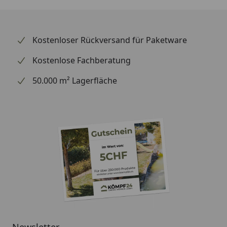
Fundamentrahmen
Packmaße
Kostenloser Rückversand für Paketware
Optionale Erweiterungen (siehe Reiter
Kostenlose Fachberatung
"Zubehör"):
50.000 m² Lagerfläche
Schneckenkante für den Handlauf
KGT Hochbeet Woody light
Montageanleitung