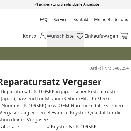
Fachberatung & individuelle Angebote
FAQ
Service
Kontakt
Meine Bestellung
Meine Bestellung
Konto
Wunschliste
Einkaufswagen
Mein Konto
Wunschliste
Einkaufswagen
Artikel-Nr.:
5488254
Reparatursatz Vergaser
-Reparatursatz K-1095KK in japanischer Erstausrüster-
 Japan), passend für Mikuni-/Keihin-/Hitachi-/Teikei-
er-Nummer (K-1095KK) bzw. OEM-Nummern bitte vor dem
Vergaser abgleichen. Bewährte Keyster-Qualität für die
ktion deines Vergasers.
ratursatz
Keyster-Nr. K-1095KK