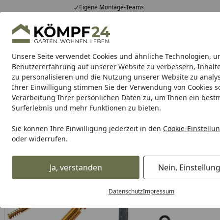
Eigene Montage-Teams
Hotline
0 71 588 01 81
4,81
/ 5
Mo-Fr. 8-16 Uhr
25.957 Bewertungen
Unsere Seite verwendet Cookies und ähnliche Technologien, u
Alle Produkte
Highlights
Tipps & Tricks
Alle Produkte
Benutzererfahrung auf unserer Website zu verbessern, Inhalt
zu personalisieren und die Nutzung unserer Website zu analys
Ihrer Einwilligung stimmen Sie der Verwendung von Cookies s
Keyster
Vergaser Reparatursatz
Vergaser Komplet
Verarbeitung Ihrer persönlichen Daten zu, um Ihnen ein best
Surferlebnis und mehr Funktionen zu bieten.
Keyster
Keyster Vergaser Reparatursatz
Keyster Reparat
Startseite
Sie können Ihre Einwilligung jederzeit in den
Cookie-Einstellu
oder widerrufen.
Ja, verstanden
Nein, Einstellun
Datenschutz
Impressum