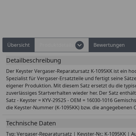
Rechnungskauf
Montageservice
Übersicht
Produktdetails
Bewertungen
Detailbeschreibung
Der Keyster Vergaser-Reparatursatz K-1095KK ist ein ho
Spezialist für Vergaser-Ersatzteile und fertigt seine Sät
eigener Produktion. Mit diesem Satz ersetzt du die typi
zuverlässiges Startverhalten wieder her. Der Satz ent
Satz - Keyster = KYV-29S25 - OEM = 16030-1016 Gemischs
die Keyster-Nummer (K-1095KK) bzw. die angegebenen 
Technische Daten
Typ: Vergaser-Reparatursatz | Keyster-Nr.: K-1095KK | Au