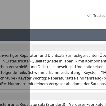
Deutschlands bester Händler
Trusted S
chwertiger Reparatur- und Dichtsatz zur fachgerechten Über
ze in Erstausrüster-Qualität (Made in Japan) – mit Komponent
schen Verschleiß- und Dichtteile, beseitigst Undichtigkeite
hält folgende Teile: Schwimmerkammerdichtung - Keyster =
chraube - Keyster Wichtig: Reparatursätze sind fahrzeug- 
OEM-Nummern mit deinem Vergaser ab, damit der Satz pas
sführung: Reparatursatz (Standard) | Vergaser-Fabrikate: Mi