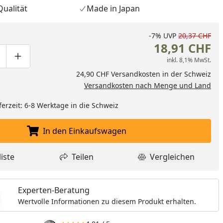
Qualität
Made in Japan
-7%
UVP
20,37 CHF
18,91 CHF
inkl. 8,1% MwSt.
ge um eins verringern
duktmenge manuell eingeben
Produktmenge um eins erhöhen
24,90 CHF Versandkosten in der Schweiz
Versandkosten nach Menge und Land
nzufügen
ferzeit: 6-8 Werktage in die Schweiz
In den Einkaufswagen
In den Einkaufswagen legen
iste
Teilen
Vergleichen
dukt zur Wunschliste hinzufügen
Teilen
Produkt Vergle
Experten-Beratung
Wertvolle Informationen zu diesem Produkt erhalten.