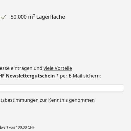
50.000 m² Lagerfläche
dresse eintragen und
viele Vorteile
CHF Newslettergutschein
* per E-Mail sichern:
h
utzbestimmungen
zur Kenntnis genommen
llwert von 100,00 CHF