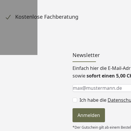
Kostenlose Fachberatung
Newsletter
Einfach hier die E-Mail-A
sowie
sofort einen 5,00 
Keine Eingabe erforderlic
Eingabe erforderlich
E-Mail *
Ich habe die
Datensch
Anmelden
*Der Gutschein gilt ab einem Beste