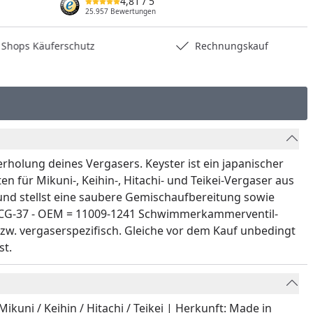
4,81
/ 5
25.957 Bewertungen
hops Käuferschutz
Rechnungskauf
holung deines Vergasers. Keyster ist ein japanischer
en für Mikuni-, Keihin-, Hitachi- und Teikei-Vergaser aus
n und stellst eine saubere Gemischaufbereitung sowie
 YFCG-37 - OEM = 11009-1241 Schwimmerkammerventil-
bzw. vergaserspezifisch. Gleiche vor dem Kauf unbedingt
st.
kuni / Keihin / Hitachi / Teikei | Herkunft: Made in