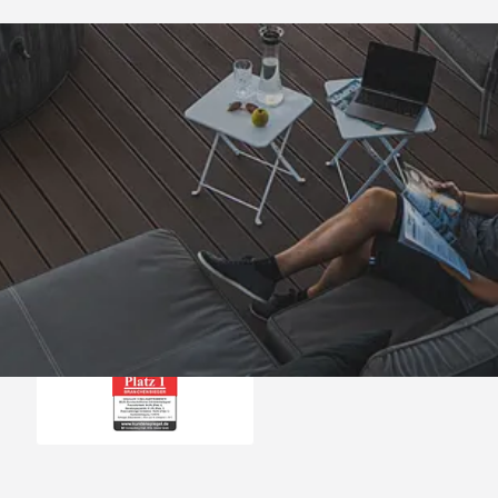
Trusted Shops
„- Retouren Bearbe
umgehend erl
4,81
/ 5
04.08.202
25.957 Bewertungen
Auszeichnungen