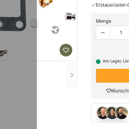
Erstausrüster-
Menge
Produktmen
Pro
Produkt zur Wunschliste hi
Am Lager, Lie
Nächstes Bild anzeigen
Wunschl
Pro