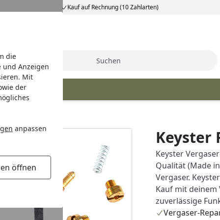
Kauf auf Rechnung (10 Zahlarten)
m die
Suche
e und Anzeigen
ieren. Mit
owie der
t Teile
mögliches
ursatz Vergaser
ngen
anpassen
Keyster 
Keyster Vergaser
Qualität (Made in
gen öffnen
Vergaser. Keyst
Kauf mit deinem 
zuverlässige Fun
Vergaser-Repa