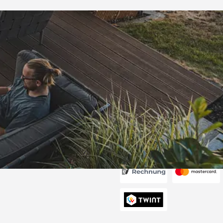
Versand
itung wurde
edigt“
6
Akzeptierte Zahlungsa