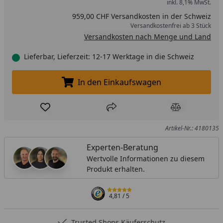
inkl. 8,1% MwSt.
959,00 CHF Versandkosten in der Schweiz
Versandkostenfrei ab 3 Stück
Versandkosten nach Menge und Land
Lieferbar, Lieferzeit: 12-17 Werktage in die Schweiz
In den Einkaufswagen
In den Einkaufswagen legen
Produkt zur Wunschliste hinzufügen
Teilen
Produkt Ver
Artikel-Nr.: 4180135
Experten-Beratung
Wertvolle Informationen zu diesem
Produkt erhalten.
4,81
/ 5
Trusted Shops Käuferschutz