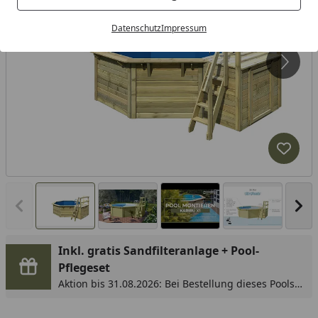
Datenschutz
Impressum
Produk
Vorheriges Bild anzeigen
Näc
Inkl. gratis Sandfilteranlage + Pool-
Pflegeset
Aktion bis 31.08.2026: Bei Bestellung dieses Pools
You
erhalten Sie die passende Sandfilteranlage im Wert
von 349,99 € kostenlos, zusätzlich erhalten Sie ein