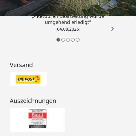
Tür:
Maße: 89 x 100 cm
Inkl. Überfalle
„- Retouren Bearbeitung wurde
umgehend erledigt“
Erforderliches
Für den Betrieb des Pools und
04.08.2026
Zubehör
die perfekte Wasserqualität
benötigen Sie:
Karibu Sandfilteranlage klein
Versand
inkl. Quarzsand (230 V)
Karibu Breitmaulskimmer mit
Rücklaufdüse
Auszeichnungen
(optional erhältlich - siehe Reiter
"Zubehör", alternativ kann das
Sparset inkl. Sandfilteranlage &
Skimmer gewählt werden)