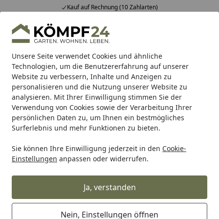
Kauf auf Rechnung (10 Zahlarten)
Alle Produkte
Mein Konto
Wunschl
Eink
Hotline
4,81
/ 5
Suchen
Unsere Seite verwendet Cookies und ähnliche
Technologien, um die Benutzererfahrung auf unserer
Website zu verbessern, Inhalte und Anzeigen zu
Freizeit & Sport
Pool
Aufstellpool
Holzpool
Karibu Po
Startseite
personalisieren und die Nutzung unserer Website zu
Karibu Pool Modell X1 400 x 400 cm
analysieren. Mit Ihrer Einwilligung stimmen Sie der
Verwendung von Cookies sowie der Verarbeitung Ihrer
mit Terrasse -
persönlichen Daten zu, um Ihnen ein bestmögliches
kesseldruckimprägniert mit
Surferlebnis und mehr Funktionen zu bieten.
Metallecken inkl. gratis
Sie können Ihre Einwilligung jederzeit in den
Cookie-
Sandfilteranlage & Pool-Starterset
Einstellungen
anpassen oder widerrufen.
(Gesamtwert 418,99€)
Ja, verstanden
Nein, Einstellungen öffnen