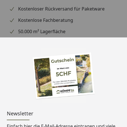
Innenmaß
B 347 x T 347 cm
Kostenloser Rückversand für Paketware
Wassertiefe
111 cm
Kostenlose Fachberatung
Höhe Pool
124 cm
50.000 m² Lagerfläche
Wasserinhalt
ca. 11000 Liter
Wand
38 mm Blockbohlenbauweise
Nordische Hölzer mit Nut und
Feder
Kesseldruckimprägniert
Ecken mit Metall verstärkt
Deck
26 mm stark
(Handlauf am
28,5 mm breit
oberen Rand
Kesseldruckimprägniert
des Pools)
Newsletter
Folie
0,6 mm stark
Material PVC, blau
Einfach hier die E-Mail-Adresse eintragen und
viele