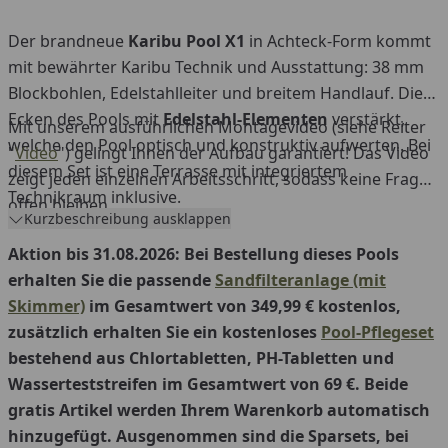
kostenloses Pool-Pflegeset bestehend aus
Chlortabletten, PH-Tabletten und
Der brandneue
Karibu Pool X1
in Achteck-Form kommt
Wasserteststreifen im Gesamtwert von 69 €. Beide
mit bewährter Karibu Technik und Ausstattung: 38 mm
gratis Artikel werden Ihrem Warenkorb
Blockbohlen, Edelstahlleiter und breitem Handlauf. Die
automatisch hinzugefügt.
Ecken des Pools mit
Edelstahl-Elementen
verstärkt,
Mit unserem ausführlichen Montagevideo (siehe Reiter
welche den Pool optisch und konstruktiv aufwerten. Bei
"
Video
") gelingt Ihnen der Aufbau garantiert! Das Video
diesem Set ist eine Terrasse mit integriertem
zeigt jeden einzelnen Arbeitsschritt, sodass keine Fragen
Technikraum inklusive.
offen bleiben.
Kurzbeschreibung ausklappen
Außenmaß Deck: 400 x 400 cm / Maße Terrasse: 155 x
Aktion bis 31.08.2026: Bei Bestellung dieses Pools
94,5 cm
erhalten Sie die passende
Sandfilteranlage (mit
Poolvolumen: ca. 11 m³
Skimmer)
im Gesamtwert von 349,99 € kostenlos,
Folienfarbe: blau
zusätzlich erhalten Sie ein kostenloses
Pool-Pflegeset
Blockbohlenausführung: kesseldruckimprägniert
bestehend aus Chlortabletten, PH-Tabletten und
Wasserteststreifen im Gesamtwert von 69 €. Beide
gratis Artikel werden Ihrem Warenkorb automatisch
hinzugefügt. Ausgenommen sind die Sparsets, bei