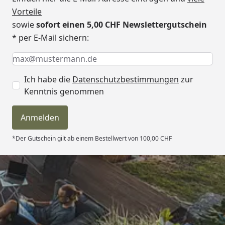
inkl. Einhängebiese
Vorteile
inkl. Einhängeschiene
sowie
sofort einen 5,00 CHF Newslettergutschein
* per E-Mail sichern:
Leiter
Material Edelstahl
Durchmesser Holm 43 mm
Keine Eingabe erforderlich
Eingabe erforderlich
E-Mail *
Außenholzleiter
kesseldruckimprägniert
Ich habe die
Datenschutzbestimmungen
zur
Kenntnis genommen
Inklusive
Untergrundabdeckung durch
Schutzvlies, 400 g/m²
Anmelden
Befestigungsmaterial
*Der Gutschein gilt ab einem Bestellwert von 100,00 CHF
Terrasse
Maße: ca. 155 x 94,5 cm
Seitenwände 28 mm stark
Terrassenholzdeck 26 mm stark
Holztreppe
kesseldruckimprägniert
Trusted Shops
Als Technikbox verwendbar
inkl. Geländer
4,81
/ 5