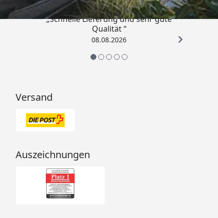
Sicherheitsglas.
„Schnelle Lieferung und sehr gute
Durchgangsmaß ca. 173 x
Qualität “
64 cm
08.08.2026
Weitere Infos erhalten Sie
hier
.
Türgriff
Energiesparende Saunatür
mit Glaseinsatz - lackierter
Versand
Türgriff im Karibu
Design (außen), innen
Holzgriff
Bronzierte Ganzglastüre
- lackierter Türgriff im
Auszeichnungen
Karibu Design (außen),
innen Holzgriff
Klare Ganzglastür
- Exklusiver Edelstahlgriff
(außen), innen Holzgriff