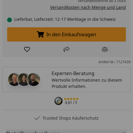
Versandkostenfrei ab 3 Stück
Versandkosten nach Menge und Land
Lieferbar, Lieferzeit: 12-17 Werktage in die Schweiz
In den Einkaufswagen
In den Einkaufswagen legen
Produkt zur Wunschliste hinzufügen
Teilen
Produkt Ver
Artikel-Nr.: 1127430
Experten-Beratung
Wertvolle Informationen zu diesem
Produkt erhalten.
4,81
/ 5
Trusted Shops Käuferschutz