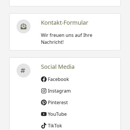
Strahlerposition im Kranz
frei wählbar
Kontakt-Formular
Grundausstattung
1 Satz Saunawandbohlen
1 Saunadach
Wir freuen uns auf Ihre
2 Liegen
Nachricht!
1 Ofenschutz
Schrauben und Beschläge
Ofen
Optional stehen Ihnen 3
Social Media
Öfen zur Auswahl:
9 kW Ofen mit integrierter
Facebook
Steuerung
Instagram
9 kW Ofen mit externer
Steuerung
Pinterest
9 kW Bio-Kombiofen mit
YouTube
externer Steuerung
TikTok