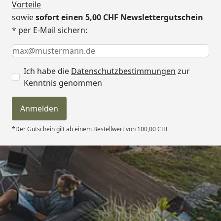
Dach
Vormontierte Elemente
Vorteile
Innen:
sowie
sofort einen 5,00 CHF Newslettergutschein
Mineralwolldämmung mit
* per E-Mail sichern:
42 mm starken
Keine Eingabe erforderlich
Eingabe erforderlich
E-Mail *
Rahmenkonstruktion
Verkleidung: 12,5 mm
Ich habe die
Datenschutzbestimmungen
zur
Spezial-Softline-Fichte-
Kenntnis genommen
Profilholz
Außenseite: Verstärkung
mit Platte
Anmelden
Tür
Sie haben die Wahl
*Der Gutschein gilt ab einem Bestellwert von 100,00 CHF
zwischen 4 Türvarianten:
Energiesparende Saunatür
mit Glaseinsatz, bronzierte
Ganzglastür, moderne
Trusted Shops
graphit Ganzglastür oder
klare Ganzglastür.
4,81
/ 5
Alle Türen kommen mit