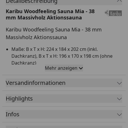
Detailbeschreibung
Karibu Woodfeeling Sauna Mia - 38
mm Massivholz Aktionssauna
Karibu Woodfeeling Sauna Mia - 38 mm
Massivholz Aktionssauna
Maße: B x T x H: 224 x 184 x 202 cm (inkl.
Dachkranz), B x T x H: 196 x 170 x 198 cm (ohne
Dachkranz)
Mehr anzeigen
Eckeinstieg
Bauweise: einzelne Bohlen, einfaches Schraub- und
Versandinformationen
Stecksystem
Extra breite Tür Ihrer Wahl
Highlights
2 stabile Liegen (B 57 cm) aus Fichtenholz, untere
Liege ca. 45 cm nutzbar
Infos
Ofenschutzgitter