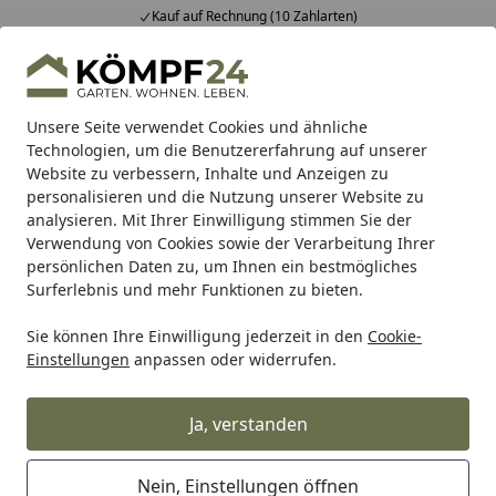
Kauf auf Rechnung (10 Zahlarten)
Alle Produkte
Mein Konto
Wunschl
Eink
Hotline
4,81
/ 5
Suchen
Unsere Seite verwendet Cookies und ähnliche
Technologien, um die Benutzererfahrung auf unserer
Website zu verbessern, Inhalte und Anzeigen zu
Sauna: Wellness für alle Sinne
Innensauna
Massivholz
Startseite
personalisieren und die Nutzung unserer Website zu
Karibu Woodfeeling Sauna Mia - 38
analysieren. Mit Ihrer Einwilligung stimmen Sie der
Verwendung von Cookies sowie der Verarbeitung Ihrer
mm Massivholz Aktionssauna
persönlichen Daten zu, um Ihnen ein bestmögliches
Surferlebnis und mehr Funktionen zu bieten.
5
(1 Bewertung)
Sie können Ihre Einwilligung jederzeit in den
Cookie-
Einstellungen
anpassen oder widerrufen.
Ja, verstanden
Nein, Einstellungen öffnen