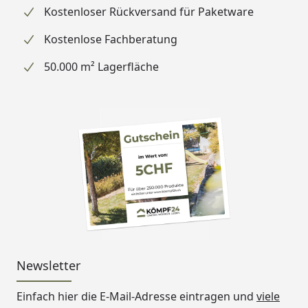
Kostenloser Rückversand für Paketware
Wandstärke
38 mm
Kostenlose Fachberatung
Material
Wände: Massivholz
Dach: Spezial-Softline-
50.000 m² Lagerfläche
Fichte-Profilholz
Türrahmen: Massivholz
Ofenschutz: Fichte-
Massivholz
Liege: Spezial-Fichte-
Massivholz
Dachkranz: Fichte-
Massivholz
Ausführung
Nordische Fichte,
naturbelassen
Wand
38 mm Massivholzbohlen
Newsletter
Steck-Schraub-System
Einfach hier die E-Mail-Adresse eintragen und
viele