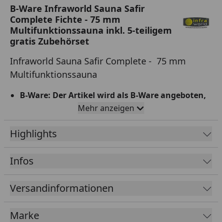
B-Ware Infraworld Sauna Safir
Complete Fichte - 75 mm
Multifunktionssauna inkl. 5-teiligem
gratis Zubehörset
Infraworld Sauna Safir Complete - 75 mm
Multifunktionssauna
B-Ware: Der Artikel wird als B-Ware angeboten,
da die Nut-und Federbretter durch einen
Mehr anzeigen
Produktionsfehler nicht angefast wurden. Für
eine reibungslose Montage müssen diese
Highlights
nachgearbeitet werden, da diese bei der
Montage sonst verkanten und brechen. Der
Infos
Sendung liegen hierfür spezielle
Montageanweisungen bei, die Hinweise können
Versandinformationen
alternativ hier vorab angesehen werden:
Montagehinweise B-Ware
Marke
Tipp: Unter folgendem
Link
finden Sie unseren