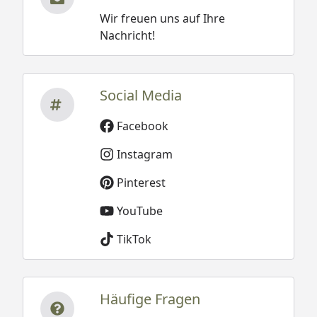
Farblichter
Wir freuen uns auf Ihre
Regale
Nachricht!
Fußwanne
etc.
Social Media
Infraworld Sauna Safir Complete
Montageanleitung
Facebook
Infraworld Finnischer Saunaofen Hotline
Instagram
V4 - Montageanleitung
Infraworld Saunasteuerung Saunacontrol
Pinterest
A - Bedienungsanleitung
YouTube
Infraworld Verdampferofen Hotline S7 -
Montageanleitung
TikTok
Infraworld Saunasteuerung Saunacontrol
A0 - Bedienungsanleitung
Häufige Fragen