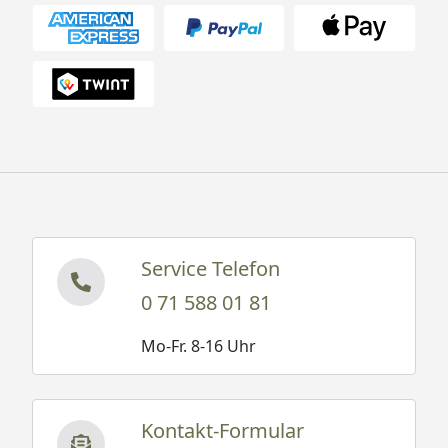
Garantie
Informationen zu den
Garantiebestimmungen
finden Sie
hier
Montage
Montage zum günstigen
Festpreis möglich
oder
Sorglos-Paket mit Montage
und besonderen Service-
Leistungen zum Festpreis
Weitere Informationen
Service Telefon
0 71 588 01 81
Optionale Erweiterungen (siehe Reiter "Zubehör"):
Mo-Fr. 8-16 Uhr
Saunaofen + Silikonkabel
Verschiedene Sauna-Zubehörsets
Kontakt-Formular