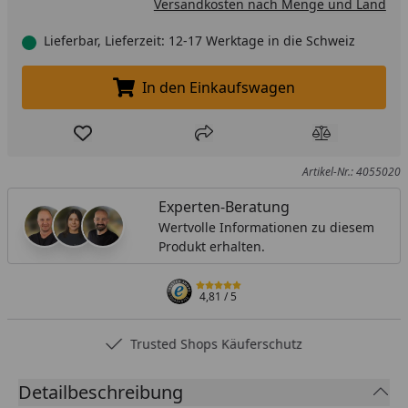
Versandkosten nach Menge und Land
Lieferbar, Lieferzeit: 12-17 Werktage in die Schweiz
In den Einkaufswagen
In den Einkaufswagen legen
Produkt zur Wunschliste hinzufügen
Teilen
Produkt Ver
Artikel-Nr.: 4055020
Experten-Beratung
Wertvolle Informationen zu diesem
Produkt erhalten.
4,81
/ 5
Trusted Shops Käuferschutz
Detailbeschreibung