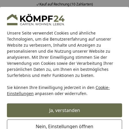
Kauf auf Rechnung (10 Zahlarten)
Alle Produkte
Mein Konto
Wunschl
Eink
Hotline
4,81
/ 5
Suchen
Unsere Seite verwendet Cookies und ähnliche
Technologien, um die Benutzererfahrung auf unserer
Website zu verbessern, Inhalte und Anzeigen zu
Sauna: Wellness für alle Sinne
Innensauna
Elementsaun
Startseite
personalisieren und die Nutzung unserer Website zu
B-Ware Infraworld Sauna Safir
analysieren. Mit Ihrer Einwilligung stimmen Sie der
Verwendung von Cookies sowie der Verarbeitung Ihrer
Complete Fichte - 75 mm
persönlichen Daten zu, um Ihnen ein bestmögliches
Multifunktionssauna inkl. 5-
Surferlebnis und mehr Funktionen zu bieten.
teiligem gratis Zubehörset
Sie können Ihre Einwilligung jederzeit in den
Cookie-
Einstellungen
anpassen oder widerrufen.
B-WARE
Ja, verstanden
Nein, Einstellungen öffnen