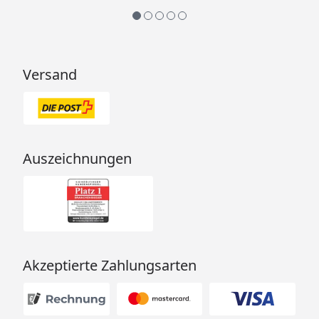
(optional erhältlich - siehe
Reiter "Zubehör"
Innenmaß
B 56 x T 44 cm
Versand
Ofenschutzgitter
Bei der Wahl eines
Saunaofens ist das jeweilige
Ofenschutzgitter-Mindest-
Innenmaß einzuhalten, Sie
finden diese
Auszeichnungen
Angaben in der
Artikelbeschreibung der
Saunaöfen.
Silikonkabelbedarf
Silikonkabel für Finnischen
Saunaofen bzw.
Akzeptierte Zahlungsarten
Verdampferofen finden Sie
im Reiter "Zubehör"
Elektroanschluss
400 V Starkstrom