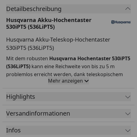
Detailbeschreibung
Husqvarna Akku-Hochentaster
530iPT5 (536LiPT5)
Husqvarna Akku-Teleskop-Hochentaster
530iPT5 (536LiPT5)
Mit dem robusten
Husqvarna Hochentaster 530iPT5
(536LiPT5)
kann eine Reichweite von bis zu 5 m
problemlos erreicht werden, dank teleskopischem
Mehr anzeigen
Schaft. Auch das
geringe Gewicht
von 5 kg macht
dieses Gerät zum angenehmen Begleiter an langen
Highlights
Arbeitstagen.
Wir sind ein
autorisierter Husqvarna
Versandinformationen
Fachhändler
mit eigener Werkstatt. Vor jeder
Auslieferung werden die Geräte entsprechend der
Infos
Herstellervorgaben geprüft