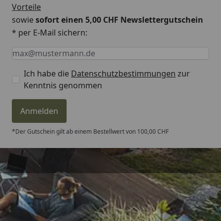
Vorteile
Schallleistungspegel, LWA
sowie
sofort einen 5,00 CHF Newslettergutschein
* per E-Mail sichern:
Keine Eingabe erforderlich
Eingabe erforderlich
E-Mail *
Schneidausrüstung
Kettenteilung
1/4
Ich habe die
Datenschutzbestimmungen
zur
Kenntnis genommen
Empfohlene Schwertlänge, min -
25-25 cm
max
Anmelden
Kettengeschwindigkeit bei max.
20 m/s
*Der Gutschein gilt ab einem Bestellwert von 100,00 CHF
Leistung
Abmessungen
Trusted Shops
Gewicht (exkl. Batterie,
4,9 kg
Schneidzubehör)
4,81
/ 5