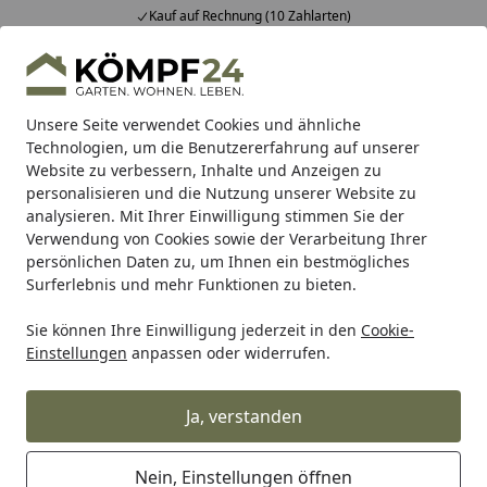
Kauf auf Rechnung (10 Zahlarten)
Alle Produkte
Mein Konto
Wunschl
Eink
Hotline
4,81
/ 5
Suchen
Unsere Seite verwendet Cookies und ähnliche
Technologien, um die Benutzererfahrung auf unserer
Website zu verbessern, Inhalte und Anzeigen zu
Alles für den Garten
Gartengeräte & Gartenmaschinen
Startseite
personalisieren und die Nutzung unserer Website zu
Husqvarna Akku-Hochentaster
analysieren. Mit Ihrer Einwilligung stimmen Sie der
Verwendung von Cookies sowie der Verarbeitung Ihrer
530iPT5 (536LiPT5)
persönlichen Daten zu, um Ihnen ein bestmögliches
Surferlebnis und mehr Funktionen zu bieten.
5
(1 Bewertung)
Sie können Ihre Einwilligung jederzeit in den
Cookie-
Einstellungen
anpassen oder widerrufen.
Ja, verstanden
Nein, Einstellungen öffnen