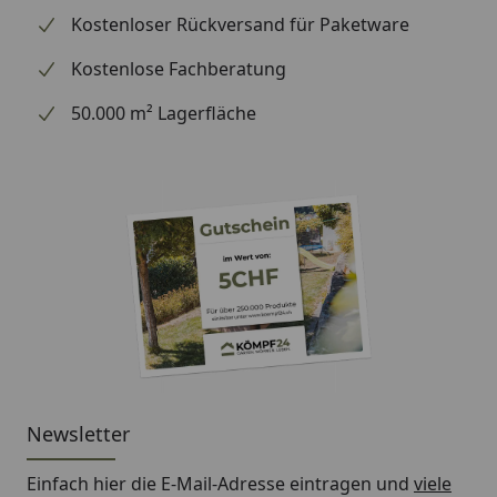
Akku
Kostenloser Rückversand für Paketware
Batterietyp
Kostenlose Fachberatung
Li-Ion
50.000 m² Lagerfläche
Akku-Spannung
36 V
Motor
BLDC
(Bürstenlos)
Vibrations- und Geräuschwerte
Äquivalenter Vibrationswert
1/1,2 m/s²
(ahv, eq)
vorderer/ hinterer Handgriff
Schalldruckpegel am Ohr der
83 dB(A)
Newsletter
Bedienperson
Einfach hier die E-Mail-Adresse eintragen und
viele
Garantierter
98 dB(A)