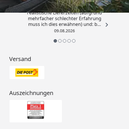
„Sehr gute Qualitäts-Markenware,
realistische Lieferzeiten (aufgrund
Garantie
mehrfacher schlechter Erfahrung
muss ich dies erwähnen) und: bei
Garantie
2 Jahre
Kritik kommt die Antwort
09.08.2026
offensichtlich von einem
Menschen mit Verstand und nicht
von einem Chat-Bot, der
Logistische Daten
nichtssagende Antworten schickt
Versand
(auch dass ist leider immer öfter
Produktabmessungen
2906x181x189
ein Problem). “
mm
Auszeichnungen
Husqvarna Akku-Hochentaster 530iPT5
(536LiPT5) Bedienungsanleitung