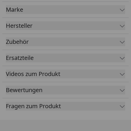
Reichweite von bis zu 5 m
Marke
Geringes Gewicht
Ergonomische Bauweise
Hersteller
Geringer Lärmpegel dank Akku-Technologie
Zubehör
Lieferung ohne Akku und ohne Ladegerät
Intuitives Bedienpanel
Ersatzteile
Geringer Wartungsaufwand (kein Benzin
nachfüllen, wartungsarm und ein elektronisch
Videos zum Produkt
gesteuertes Antriebssystem - all das reduziert
Ausfallzeiten und senkt die Wartungskosten)
Bewertungen
Alle Maschinen der Akku-Serie verwenden den
gleichen Akku Typ, das heißt, dass Sie den leeren
Fragen zum Produkt
Akku bei Bedarf einfach gegen einen geladenen
austauschen können