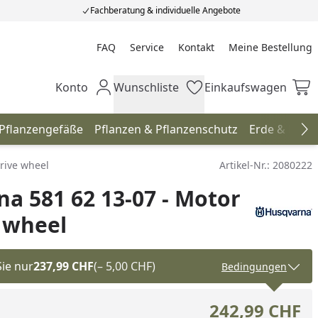
Fachberatung & individuelle Angebote
FAQ
Service
Kontakt
Meine Bestellung
Meine Bestellung
Konto
Wunschliste
Einkaufswagen
Mein Konto
Wunschliste
Einkaufswagen
 Pflanzengefäße
Pflanzen & Pflanzenschutz
Erde & Düng
Na
drive wheel
Artikel-Nr.:
2080222
a 581 62 13-07 - Motor
e wheel
Sie nur
237,99 CHF
(– 5,00 CHF)
Bedingungen
242,99 CHF