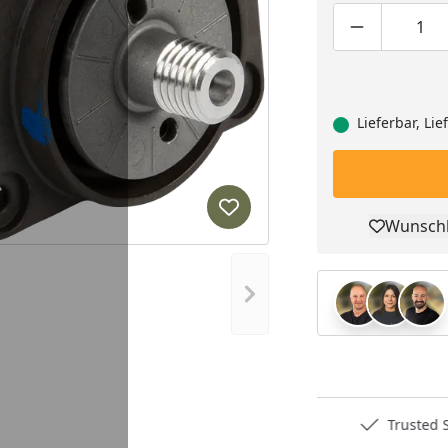
Produktmen
Pro
Lieferbar, Li
Produkt zur Wunschliste hi
Wunschl
Pro
Nächstes Bild anzeigen
Deutschlands bester Händler
Trusted S