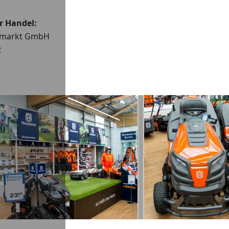
r Handel:
umarkt GmbH
2