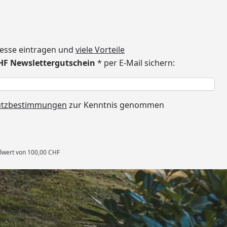
dresse eintragen und
viele Vorteile
CHF Newslettergutschein
* per E-Mail sichern:
h
utzbestimmungen
zur Kenntnis genommen
llwert von 100,00 CHF