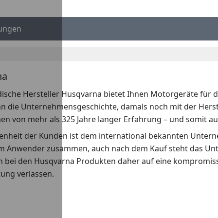
ungen
na
sche Hersteller Husqvarna bietet Ihnen Motorgeräte für di
n die Unternehmensgeschichte, damals noch mit der Herste
n von mehr als 325 Jahre langer Erfahrung – und somit au
denheit der Kunden ist dem international bekannten Unter
m Anwender zusammen, auch nach dem Kauf steht das Unter
h bei den Husqvarna Produkten daher auf eine kompromissl
tung verlassen.