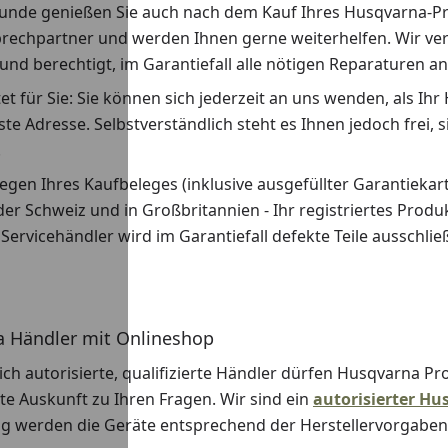
unde genießen Sie auch nach dem Kauf Ihres Husqvarna-Produ
prechpartner und werden Ihnen gerne weiterhelfen. Wir verf
t und berechtigt, im Garantiefall alle nötigen Reparaturen
t für Sie: Sie können sich jederzeit an uns wenden, als Ih
rste Adresse. Selbstverständlich steht es Ihnen jedoch frei
.
egen Ihres Kaufbeleges (inklusive ausgefüllter Garantieka
der Schweiz und in Großbritannien - Ihr registriertes Prod
ervicehändler wird im Garantiefall defekte Teile ausschlie
 Händler mit Onlineshop
ich autorisierte, qualifizierte Händler dürfen Husqvarna Pr
te Auskunft zu Ihren Fragen. Wir sind ein
autorisierter H
ng werden die Geräte entsprechend der Herstellervorgaben