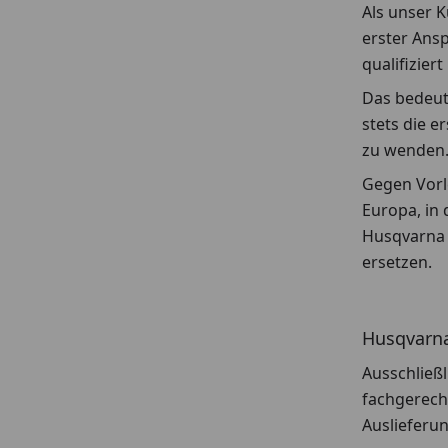
Als unser K
erster Ans
qualifizier
Das bedeute
stets die e
zu wenden
Gegen Vorl
Europa, in 
Husqvarna S
ersetzen.
Husqvarna
Ausschließl
fachgerech
Auslieferu