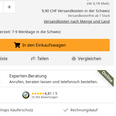
inkl. 8,1% MwSt.
ge um eins verringern
duktmenge manuell eingeben
Produktmenge um eins erhöhen
9,90 CHF Versandkosten in der Schweiz
Versandkostenfrei ab 7 Stück
Versandkosten nach Menge und Land
eferzeit: 7-9 Werktage in die Schweiz
In den Einkaufswagen
In den Einkaufswagen legen
nzufügen
iste
Teilen
Vergleichen
dukt zur Wunschliste hinzufügen
Teilen
Produkt Vergle
Online
Experten-Beratung
Anrufen, beraten lassen und telefonisch bestellen.
4,81
/ 5
25.956 Bewertungen
hops Käuferschutz
Rechnungskauf