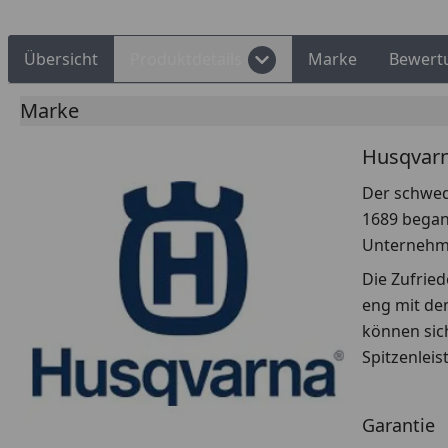
Übersicht
Produktdetails
Marke
Bewert
Marke
Husqvar
Der schwedi
1689 began
Unternehme
Die Zufrie
eng mit de
können sic
Spitzenleis
Garantie