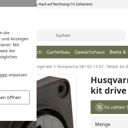
Kauf auf Rechnung (10 Zahlarten)
m die
Suche
e und Anzeigen
ieren. Mit
owie der
age
Terrassendach
Gartenbau
Gewächshaus
Beete &
mögliches
Ersatzteile für Gartengeräte
Husqvarna 581 62 13-07 - Motor kit 
ngen
anpassen
Husqvarn
kit driv
gen öffnen
So zahlen 
Menge