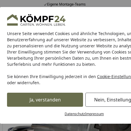
Eigene Montage-Teams
Hotline
0 71 588 01 81
4,81
/ 5
Mo-Fr. 8-16 Uhr
25.956 Bewertungen
Unsere Seite verwendet Cookies und ähnliche Technologien, u
Alle Produkte
Highlights
Tipps & Tricks
Alle Produkte
Benutzererfahrung auf unserer Website zu verbessern, Inhalt
zu personalisieren und die Nutzung unserer Website zu analys
Ihrer Einwilligung stimmen Sie der Verwendung von Cookies s
Garten
Gartenhaus
Gerätehaus
Carport & Gar
Verarbeitung Ihrer persönlichen Daten zu, um Ihnen ein best
Surferlebnis und mehr Funktionen zu bieten.
Alles für den Garten
Gartengeräte & Gartenmaschinen
Startseite
Sie können Ihre Einwilligung jederzeit in den
Cookie-Einstellu
oder widerrufen.
Ja, verstanden
Nein, Einstellun
Datenschutz
Impressum