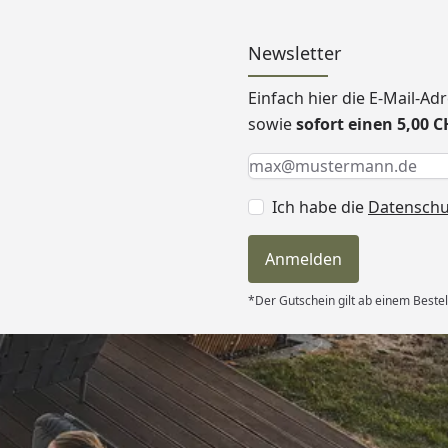
Newsletter
Einfach hier die E-Mail-A
sowie
sofort einen 5,00 
Keine Eingabe erforderlic
Eingabe erforderlich
E-Mail *
Ich habe die
Datensch
Anmelden
*Der Gutschein gilt ab einem Beste
Versand